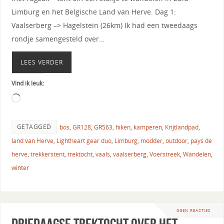
Limburg en het Belgische Land van Herve. Dag 1:
Vaalserberg –> Hagelstein (26km) Ik had een tweedaags
rondje samengesteld over…
LEES VERDER
Vind ik leuk:
GETAGGED
bos
,
GR128
,
GR563
,
hiken
,
kamperen
,
Krijtlandpad
,
land van Herve
,
Lightheart gear duo
,
Limburg
,
modder
,
outdoor
,
pays de
herve
,
trekkerstent
,
trektocht
,
vaals
,
vaalserberg
,
Voerstreek
,
Wandelen
,
winter
GEEN REACTIES