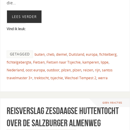
die…
LEES VERDER
Vind ik leuk:
GETAGGED
buiten
,
cheb
,
diemel
,
Duitsland
,
europa
,
fichtelberg
,
fichtelgebergte
,
Fietsen
,
Fietsen naar Tsjechie
,
kamperen
,
lippe
,
Nederland
,
oost europa
,
outdoor
,
pilzen
,
plzen
,
reizen
,
rijn
,
santos
travelmaster 3+
,
trektocht
,
tsjechie
,
Wechsel Tempest 2
,
werra
GEEN REACTIES
Reisverslag zesdaagse huttentocht
over de Salzburger Almenweg