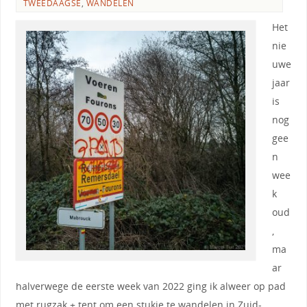
TWEEDAAGSE
,
WANDELEN
Het
nie
uwe
jaar
is
nog
gee
n
wee
k
oud
,
ma
ar
halverwege de eerste week van 2022 ging ik alweer op pad
met rugzak + tent om een stukje te wandelen in Zuid-