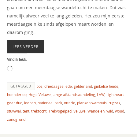
gaan om een meerdaagse wandeltocht te maken. Dat was
namelijk alweer veel te lang geleden. Het zou mijn eerste
meerdaagse hike sinds afgelopen maart worden, en
daarom ging…
LEES VERDER
Vind ik leuk:
GETAGGED
bos
,
driedaagse
,
ede
,
gelderland
,
ginkelse heide
,
hoenderloo
,
Hoge Veluwe
,
lange afstandswandeling
,
LAW
,
Lightheart
gear duo
,
loenen
,
nationaal park
,
otterlo
,
planken wambuis
,
rugzak
,
stuwwal
,
tent
,
trektocht
,
Trekvogelpad
,
Veluwe
,
Wandelen
,
wild
,
woud
,
zandgrond