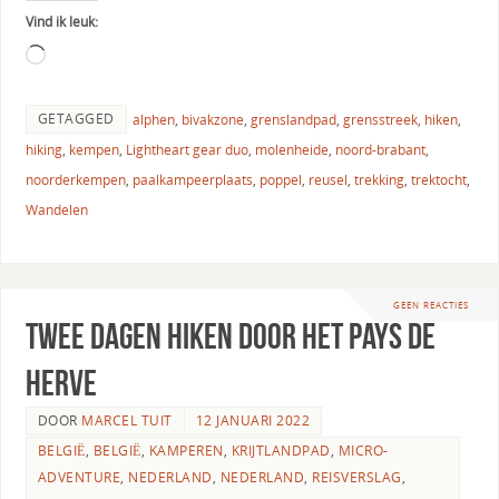
Vind ik leuk:
GETAGGED
alphen
,
bivakzone
,
grenslandpad
,
grensstreek
,
hiken
,
hiking
,
kempen
,
Lightheart gear duo
,
molenheide
,
noord-brabant
,
noorderkempen
,
paalkampeerplaats
,
poppel
,
reusel
,
trekking
,
trektocht
,
Wandelen
GEEN REACTIES
Twee dagen hiken door het Pays de
Herve
DOOR
MARCEL TUIT
12 JANUARI 2022
BELGIË
,
BELGIË
,
KAMPEREN
,
KRIJTLANDPAD
,
MICRO-
ADVENTURE
,
NEDERLAND
,
NEDERLAND
,
REISVERSLAG
,