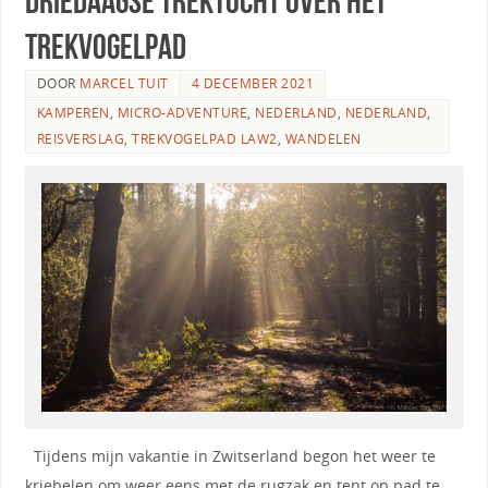
Driedaagse trektocht over het
trekvogelpad
DOOR
MARCEL TUIT
4 DECEMBER 2021
KAMPEREN
,
MICRO-ADVENTURE
,
NEDERLAND
,
NEDERLAND
,
REISVERSLAG
,
TREKVOGELPAD LAW2
,
WANDELEN
Tijdens mijn vakantie in Zwitserland begon het weer te
kriebelen om weer eens met de rugzak en tent op pad te