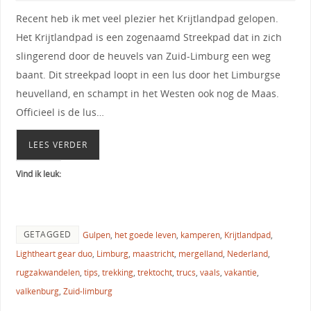
Recent heb ik met veel plezier het Krijtlandpad gelopen.
Het Krijtlandpad is een zogenaamd Streekpad dat in zich
slingerend door de heuvels van Zuid-Limburg een weg
baant. Dit streekpad loopt in een lus door het Limburgse
heuvelland, en schampt in het Westen ook nog de Maas.
Officieel is de lus…
LEES VERDER
Vind ik leuk:
GETAGGED
Gulpen
,
het goede leven
,
kamperen
,
Krijtlandpad
,
Lightheart gear duo
,
Limburg
,
maastricht
,
mergelland
,
Nederland
,
rugzakwandelen
,
tips
,
trekking
,
trektocht
,
trucs
,
vaals
,
vakantie
,
valkenburg
,
Zuid-limburg