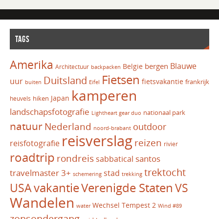
TAGS
Amerika
Blauwe
bergen
Belgie
Architectuur
backpacken
Fietsen
Duitsland
uur
fietsvakantie
frankrijk
Eifel
buiten
kamperen
Japan
hiken
heuvels
landschapsfotografie
nationaal park
Lightheart gear duo
natuur
Nederland
outdoor
noord-brabant
reisverslag
reizen
reisfotografie
rivier
roadtrip
rondreis
santos
sabbatical
trektocht
travelmaster 3+
stad
schemering
trekking
vakantie
USA
Verenigde Staten
VS
Wandelen
Wechsel Tempest 2
water
Wind #89
zonsondergang