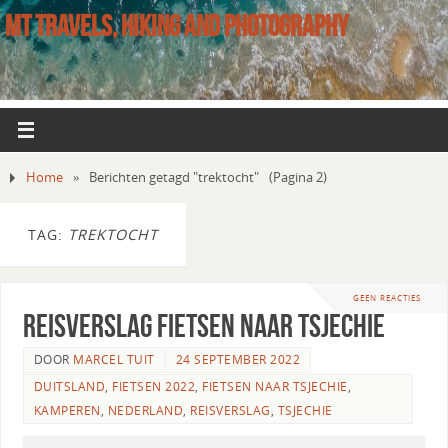
MT TRAVELS, HIKING AND PHOTOGRAPHY
Home
»
Berichten getagd "trektocht"
(Pagina 2)
TAG:
TREKTOCHT
GEEN REACTIES
Reisverslag fietsen naar Tsjechie
DOOR
MARCEL TUIT
24 SEPTEMBER 2022
DUITSLAND
,
FIETSEN 2022
,
FIETSEN NAAR TSJECHIE
,
KAMPEREN
,
NEDERLAND
,
REISVERSLAG
,
TSJECHIE