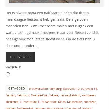
Het is alweer bijna een half jaar geleden dat ik een
meerdaagse fietstocht heb gemaakt. De afgelopen
maanden heb ik wel meerdere malen met rugzak een
wandeltocht gemaakt met tent, maar voor fietsen vond ik
het eigenlijk toch iets te slecht weer. Op de fiets ben ik
daar onder andere…
LEES VERDER
Vind ik leuk:
GETAGGED
brouwersdam
,
domburg
,
EuroVelo 12
,
eurovelo 14
,
Fietsen
,
fietstocht
,
Goeree-Overflakkee
,
haringvlietdam
,
kamperen
,
kustroute
,
LF Kustroute
,
LF Maasroute
,
Maas
,
Maasroute
,
noordzee
,
oosterscheldekering
,
reisverslag
,
rockanje
,
schouwen-duiveland
,