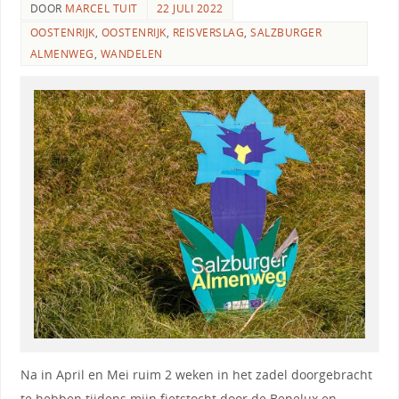
DOOR
MARCEL TUIT
22 JULI 2022
OOSTENRIJK
,
OOSTENRIJK
,
REISVERSLAG
,
SALZBURGER
ALMENWEG
,
WANDELEN
Na in April en Mei ruim 2 weken in het zadel doorgebracht
te hebben tijdens mijn fietstocht door de Benelux en