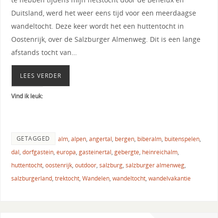
Duitsland, werd het weer eens tijd voor een meerdaagse
wandeltocht. Deze keer wordt het een huttentocht in
Oostenrijk, over de Salzburger Almenweg. Dit is een lange
afstands tocht van…
LEES VERDER
Vind ik leuk:
GETAGGED
alm
,
alpen
,
angertal
,
bergen
,
biberalm
,
buitenspelen
,
dal
,
dorfgastein
,
europa
,
gasteinertal
,
gebergte
,
heinreichalm
,
huttentocht
,
oostenrijk
,
outdoor
,
salzburg
,
salzburger almenweg
,
salzburgerland
,
trektocht
,
Wandelen
,
wandeltocht
,
wandelvakantie