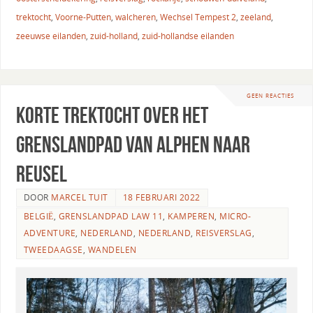
trektocht
,
Voorne-Putten
,
walcheren
,
Wechsel Tempest 2
,
zeeland
,
zeeuwse eilanden
,
zuid-holland
,
zuid-hollandse eilanden
GEEN REACTIES
Korte trektocht over het
Grenslandpad van Alphen naar
Reusel
DOOR
MARCEL TUIT
18 FEBRUARI 2022
BELGIË
,
GRENSLANDPAD LAW 11
,
KAMPEREN
,
MICRO-
ADVENTURE
,
NEDERLAND
,
NEDERLAND
,
REISVERSLAG
,
TWEEDAAGSE
,
WANDELEN