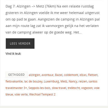
Dag 7: Alzingen –> Metz (76km) Na een relaxte rustdag
gisteren in Alzingen voelde ik me weer helemaal uitgerust
om op pad te gaan. Aangezien de camping in Alzingen pal
aan mijn route lag zat ik vanmorgen gelijk na het verlaten
van de camping alweer op de goede weg. Het…
LEES VERDER
Vind ik leuk:
GETAGGED
alzingen
,
avontuur
,
Bazel
,
coldemont
,
elzas
,
Fietsen
,
fietsvakantie
,
lac de bouzey
,
Luxemburg
,
Metz
,
Nancy
,
reizen
,
santos
travelmaster 3+
,
Seppois-les-bois
,
slow travel
,
trektocht
,
vogezen
,
voie
bleue
,
voie verte
,
Wechsel Tempest 2