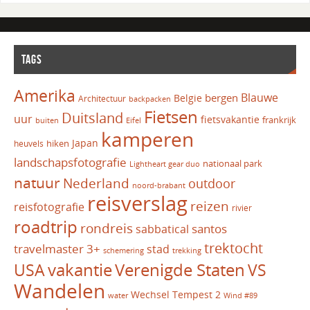
TAGS
Amerika
Blauwe
bergen
Belgie
Architectuur
backpacken
Fietsen
Duitsland
uur
fietsvakantie
frankrijk
Eifel
buiten
kamperen
Japan
hiken
heuvels
landschapsfotografie
nationaal park
Lightheart gear duo
natuur
Nederland
outdoor
noord-brabant
reisverslag
reizen
reisfotografie
rivier
roadtrip
rondreis
santos
sabbatical
trektocht
travelmaster 3+
stad
schemering
trekking
vakantie
USA
Verenigde Staten
VS
Wandelen
Wechsel Tempest 2
water
Wind #89