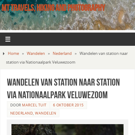
MT TRAVELS, HIKING AND PHOTOGRAPHY
Home
»
Wandelen
»
Nederland
»
Wandelen van station naar
station via Nationaalpark Veluwezoom
Wandelen van station naar station
via Nationaalpark Veluwezoom
DOOR
MARCEL TUIT
6 OKTOBER 2015
NEDERLAND
,
WANDELEN