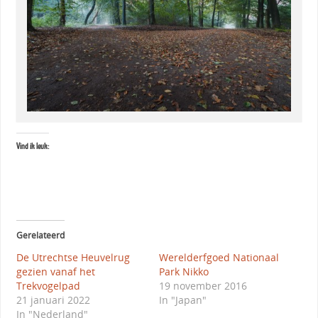
Vind ik leuk:
Gerelateerd
De Utrechtse Heuvelrug
Werelderfgoed Nationaal
gezien vanaf het
Park Nikko
Trekvogelpad
19 november 2016
21 januari 2022
In "Japan"
In "Nederland"