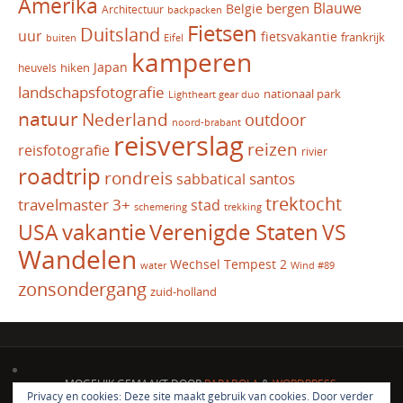
Amerika
Blauwe
bergen
Belgie
Architectuur
backpacken
Fietsen
Duitsland
uur
fietsvakantie
frankrijk
Eifel
buiten
kamperen
Japan
hiken
heuvels
landschapsfotografie
nationaal park
Lightheart gear duo
natuur
Nederland
outdoor
noord-brabant
reisverslag
reizen
reisfotografie
rivier
roadtrip
rondreis
santos
sabbatical
trektocht
travelmaster 3+
stad
schemering
trekking
vakantie
USA
Verenigde Staten
VS
Wandelen
Wechsel Tempest 2
water
Wind #89
zonsondergang
zuid-holland
MOGELIJK GEMAAKT DOOR
PARABOLA
&
WORDPRESS.
Privacy en cookies: Deze site maakt gebruik van cookies. Door verder