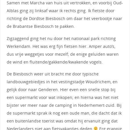
Samen met Marcha van huis uit vertrokken, en voorbij Oud-
Alblas ging zij linksaf waar ik rechts ging. Ik fietste door
richting de Dordtse Biesbosch om daar het veerbootje naar
de Brabantse Biesbosch te pakken.
Zigzaggend ging het nu door het nationaal park richting
Werkendam. Het was erg fijn fietsen hier. Amper auto’s,
dus vrije weggetjes voor mezelf; de enige geluiden waren
de wind en fluitende/gakkende/kwakende vogels.
De Biesbosch weer uit bracht me door typische
landbouwgebiedjes in het vestingstadje Woudrichem, en
gelijk door naar Genderen. Hier even een snelle stop bij
een supermarkt voor wat inkopen; en hierna was het niet
bijster ver meer naar de camping in Nederhemert-zuid. Bij
de supermarkt sprak ik nog een oude man, die dacht dat ik
een buitenlandse toerist was omdat hij ervanuit ging dat
Nederlanders niet aan fietsvakanties deden
Erg grappig.