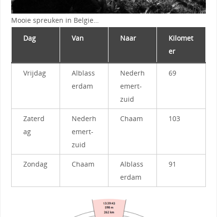
Mooie spreuken in Belgie…
Dag
Van
Naar
Kilomet
er
Vrijdag
Alblass
Nederh
69
erdam
emert-
zuid
Zaterd
Nederh
Chaam
103
ag
emert-
zuid
Zondag
Chaam
Alblass
91
erdam