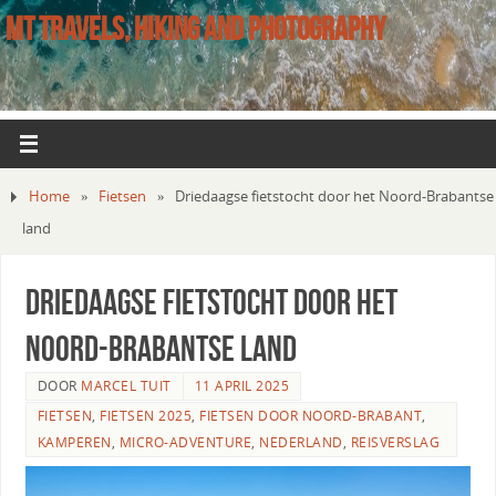
MT TRAVELS, HIKING AND PHOTOGRAPHY
Home
»
Fietsen
»
Driedaagse fietstocht door het Noord-Brabantse
land
Driedaagse fietstocht door het
Noord-Brabantse land
DOOR
MARCEL TUIT
11 APRIL 2025
FIETSEN
,
FIETSEN 2025
,
FIETSEN DOOR NOORD-BRABANT
,
KAMPEREN
,
MICRO-ADVENTURE
,
NEDERLAND
,
REISVERSLAG