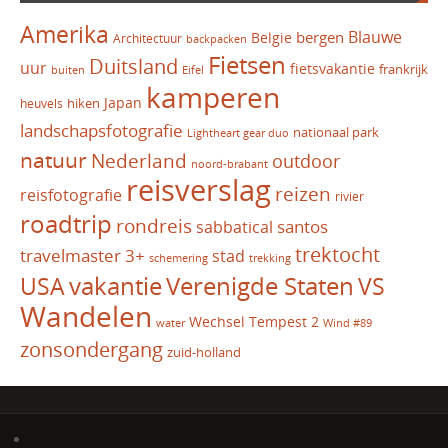
Amerika
Blauwe
bergen
Belgie
Architectuur
backpacken
Fietsen
Duitsland
uur
fietsvakantie
frankrijk
Eifel
buiten
kamperen
Japan
hiken
heuvels
landschapsfotografie
nationaal park
Lightheart gear duo
natuur
Nederland
outdoor
noord-brabant
reisverslag
reizen
reisfotografie
rivier
roadtrip
rondreis
santos
sabbatical
trektocht
travelmaster 3+
stad
schemering
trekking
vakantie
USA
Verenigde Staten
VS
Wandelen
Wechsel Tempest 2
water
Wind #89
zonsondergang
zuid-holland