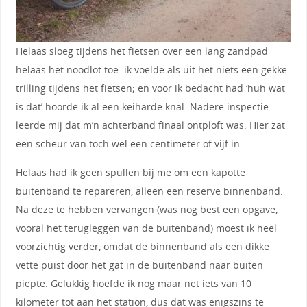
Helaas sloeg tijdens het fietsen over een lang zandpad
helaas het noodlot toe: ik voelde als uit het niets een gekke
trilling tijdens het fietsen; en voor ik bedacht had ‘huh wat
is dat’ hoorde ik al een keiharde knal. Nadere inspectie
leerde mij dat m’n achterband finaal ontploft was. Hier zat
een scheur van toch wel een centimeter of vijf in.
Helaas had ik geen spullen bij me om een kapotte
buitenband te repareren, alleen een reserve binnenband.
Na deze te hebben vervangen (was nog best een opgave,
vooral het terugleggen van de buitenband) moest ik heel
voorzichtig verder, omdat de binnenband als een dikke
vette puist door het gat in de buitenband naar buiten
piepte. Gelukkig hoefde ik nog maar net iets van 10
kilometer tot aan het station, dus dat was enigszins te