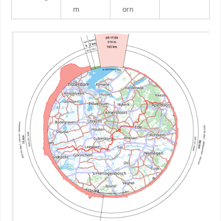
m
orn