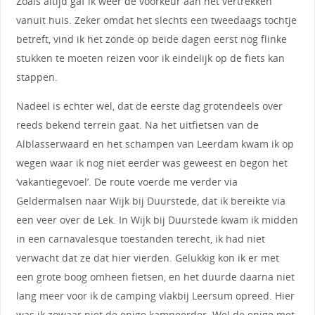
Zoals altijd gaf ik weer de voorkeur aan het vertrekken
vanuit huis. Zeker omdat het slechts een tweedaags tochtje
betreft, vind ik het zonde op beide dagen eerst nog flinke
stukken te moeten reizen voor ik eindelijk op de fiets kan
stappen.
Nadeel is echter wel, dat de eerste dag grotendeels over
reeds bekend terrein gaat. Na het uitfietsen van de
Alblasserwaard en het schampen van Leerdam kwam ik op
wegen waar ik nog niet eerder was geweest en begon het
‘vakantiegevoel’. De route voerde me verder via
Geldermalsen naar Wijk bij Duurstede, dat ik bereikte via
een veer over de Lek. In Wijk bij Duurstede kwam ik midden
in een carnavalesque toestanden terecht, ik had niet
verwacht dat ze dat hier vierden. Gelukkig kon ik er met
een grote boog omheen fietsen, en het duurde daarna niet
lang meer voor ik de camping vlakbij Leersum opreed. Hier
was ik zowaar niet de enige kampeerder. Wel de enige met