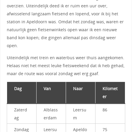
overzien. Uiteindelijk deed ik er ruim een uur over,
afwisselend langzaam fietsend en lopend, voor ik bij het
station in Apeldoorn was. Omdat het zondag was, waren er
natuurlijk geen fietsenwinkels open waar ik een nieuwe
band kon kopen; die gingen allemaal pas dinsdag weer
open.
Uiteindelijk met trein en waterbus weer thuis aangekomen.
Helaas niet het meest leuke fietsweekend dat ik heb gehad,
maar de route was vooral zondag wel erg gaaf.
Dag
Van
Naar
Kilomet
er
Zaterd
Alblass
Leersu
86
ag
erdam
m
Zondag
Leersu
Apeldo
75