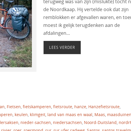
terugweg was van zijn (mislukte) tocht 
de Noordkaap. Hij vertelde ook dat zijn
remblokken er afgevallen waren, en toe
moest ik gelijk terugdenken aan de
afdalingen…
LEES VERDER
tan
,
Fietsen
,
fietskamperen
,
fietsroute
,
hanze
,
Hanzefietsroute
,
mperen
,
keulen
,
klimgeit
,
land van maas en waal
,
Maas
,
maasduine
dersaksen
,
nieder-sachsen
,
niedersachsen
,
Noord-Duitsland
,
nordr
,
rivier
,
roer
,
roermond
,
rur
,
rur ufer radweg
,
Santos
,
santos travelm