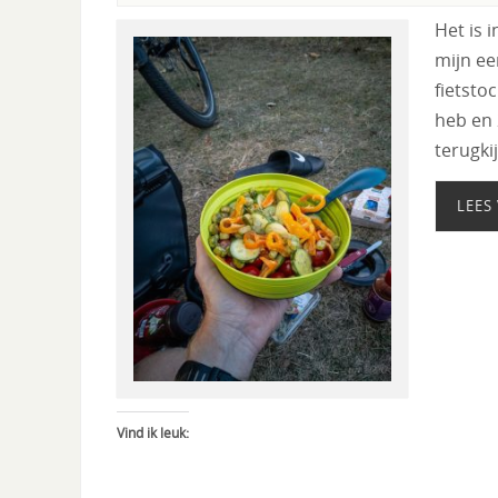
Het is 
mijn ee
fietsto
heb en 
terugki
LEES
Vind ik leuk: