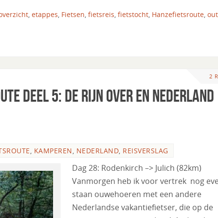
overzicht
,
etappes
,
Fietsen
,
fietsreis
,
fietstocht
,
Hanzefietsroute
,
ou
2 
ute deel 5: de Rijn over en Nederland
TSROUTE
,
KAMPEREN
,
NEDERLAND
,
REISVERSLAG
Dag 28: Rodenkirch –> Julich (82km)
Vanmorgen heb ik voor vertrek nog ev
staan ouwehoeren met een andere
Nederlandse vakantiefietser, die op de