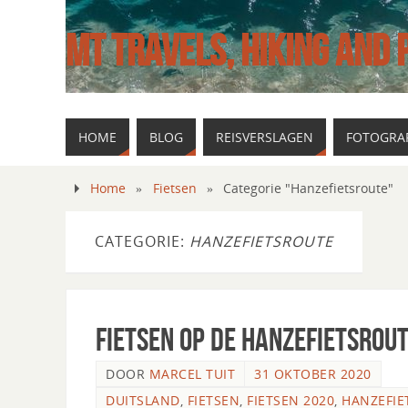
MT TRAVELS, HIKING AND
HOME
BLOG
REISVERSLAGEN
FOTOGRAF
Home
»
Fietsen
»
Categorie "Hanzefietsroute"
CATEGORIE:
HANZEFIETSROUTE
Fietsen op de Hanzefietsrout
DOOR
MARCEL TUIT
31 OKTOBER 2020
DUITSLAND
,
FIETSEN
,
FIETSEN 2020
,
HANZEFIE