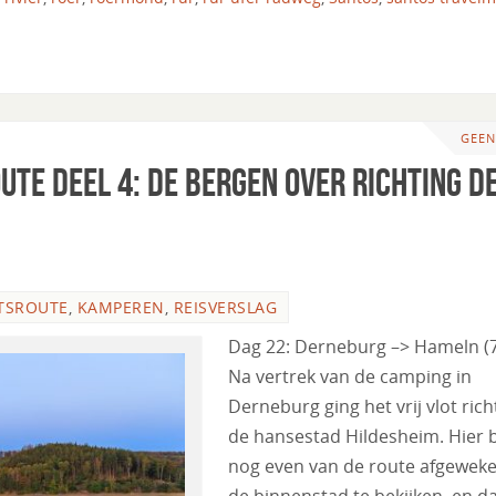
GEEN
ute deel 4: de bergen over richting d
TSROUTE
,
KAMPEREN
,
REISVERSLAG
Dag 22: Derneburg –> Hameln (
Na vertrek van de camping in
Derneburg ging het vrij vlot rich
de hansestad Hildesheim. Hier b
nog even van de route afgewek
de binnenstad te bekijken, en d