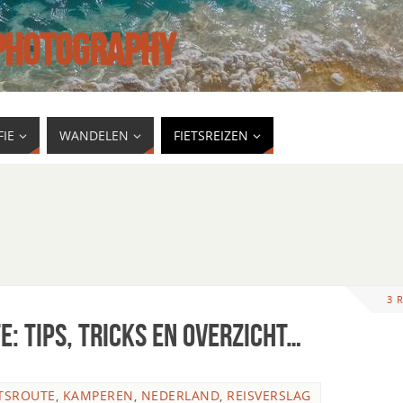
 PHOTOGRAPHY
IE
WANDELEN
FIETSREIZEN
3 
e: tips, tricks en overzicht…
TSROUTE
,
KAMPEREN
,
NEDERLAND
,
REISVERSLAG