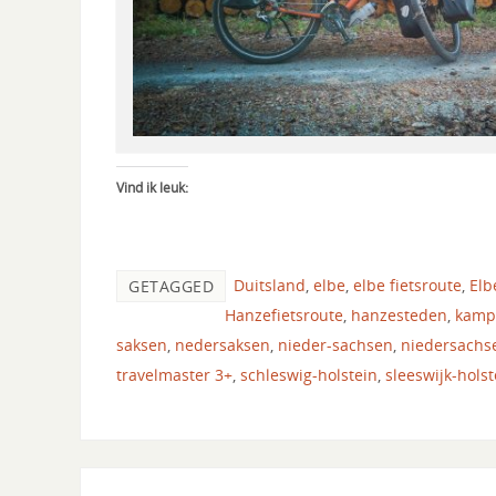
Vind ik leuk:
Duitsland
,
elbe
,
elbe fietsroute
,
Elb
GETAGGED
Hanzefietsroute
,
hanzesteden
,
kamp
saksen
,
nedersaksen
,
nieder-sachsen
,
niedersachs
travelmaster 3+
,
schleswig-holstein
,
sleeswijk-holst