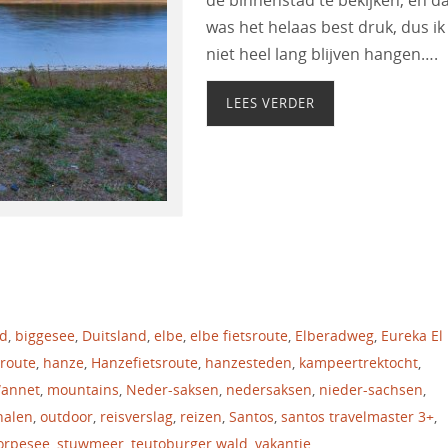
was het helaas best druk, dus ik
niet heel lang blijven hangen….
LEES VERDER
nd
,
biggesee
,
Duitsland
,
elbe
,
elbe fietsroute
,
Elberadweg
,
Eureka El
sroute
,
hanze
,
Hanzefietsroute
,
hanzesteden
,
kampeertrektocht
,
Wannet
,
mountains
,
Neder-saksen
,
nedersaksen
,
nieder-sachsen
,
halen
,
outdoor
,
reisverslag
,
reizen
,
Santos
,
santos travelmaster 3+
,
orpesee
,
stuwmeer
,
teutoburger wald
,
vakantie