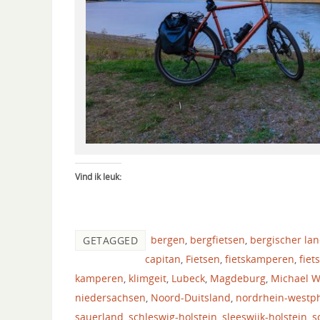
Vind ik leuk:
bergen
,
bergfietsen
,
bergischer la
GETAGGED
capitan
,
Fietsen
,
fietskamperen
,
fiet
kamperen
,
klimgeit
,
Lubeck
,
Magdeburg
,
Michael 
niedersachsen
,
Noord-Duitsland
,
nordrhein-westp
sauerland
,
schleswig-holstein
,
sleeswijk-holstein
,
s