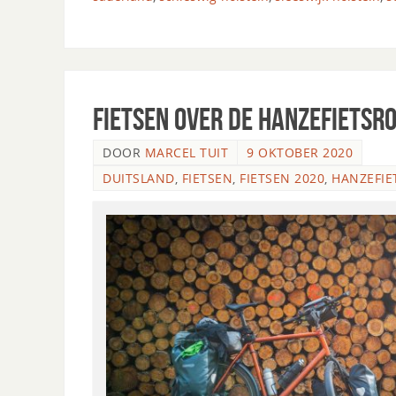
Fietsen over de Hanzefietsro
DOOR
MARCEL TUIT
9 OKTOBER 2020
DUITSLAND
,
FIETSEN
,
FIETSEN 2020
,
HANZEFIE