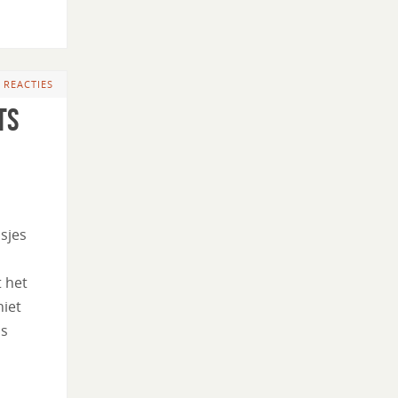
 REACTIES
ts
dsjes
t het
niet
is