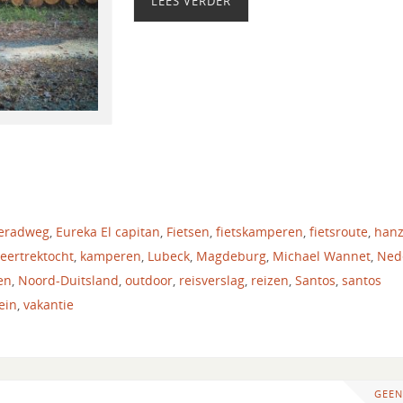
LEES VERDER
eradweg
,
Eureka El capitan
,
Fietsen
,
fietskamperen
,
fietsroute
,
han
eertrektocht
,
kamperen
,
Lubeck
,
Magdeburg
,
Michael Wannet
,
Ned
en
,
Noord-Duitsland
,
outdoor
,
reisverslag
,
reizen
,
Santos
,
santos
ein
,
vakantie
GEEN