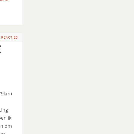
 REACTIES
e
79km)
ting
en ik
en om
aar