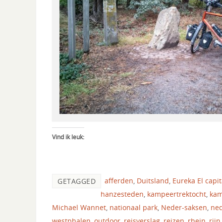
Vind ik leuk:
afferden
,
Duitsland
,
Eureka El capi
GETAGGED
hanzesteden
,
kampeertrektocht
,
ka
Michael Wannet
,
nationaal park
,
Neder-saksen
,
ne
westphalen
,
outdoor
,
reisverslag
,
reizen
,
rhein
,
rijn