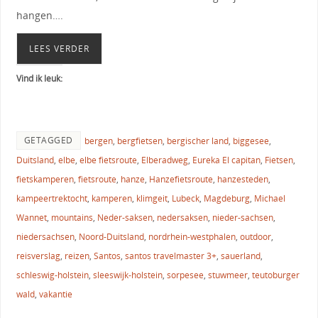
hangen….
LEES VERDER
Vind ik leuk:
GETAGGED
bergen
,
bergfietsen
,
bergischer land
,
biggesee
,
Duitsland
,
elbe
,
elbe fietsroute
,
Elberadweg
,
Eureka El capitan
,
Fietsen
,
fietskamperen
,
fietsroute
,
hanze
,
Hanzefietsroute
,
hanzesteden
,
kampeertrektocht
,
kamperen
,
klimgeit
,
Lubeck
,
Magdeburg
,
Michael
Wannet
,
mountains
,
Neder-saksen
,
nedersaksen
,
nieder-sachsen
,
niedersachsen
,
Noord-Duitsland
,
nordrhein-westphalen
,
outdoor
,
reisverslag
,
reizen
,
Santos
,
santos travelmaster 3+
,
sauerland
,
schleswig-holstein
,
sleeswijk-holstein
,
sorpesee
,
stuwmeer
,
teutoburger
wald
,
vakantie