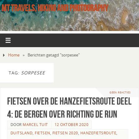
MT TRAVELS, HIKING AND PHOTOGRAPHY
Home
»
Berichten getagd "sorpesee"
TAG:
SORPESEE
GEEN REACTIES
Fietsen over de Hanzefietsroute deel
4: de bergen over richting de Rijn
DOOR
MARCEL TUIT
12 OKTOBER 2020
DUITSLAND
,
FIETSEN
,
FIETSEN 2020
,
HANZEFIETSROUTE
,