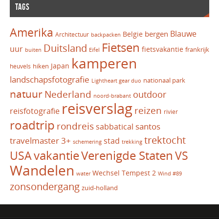
TAGS
Amerika
Blauwe
bergen
Belgie
Architectuur
backpacken
Fietsen
Duitsland
uur
fietsvakantie
frankrijk
Eifel
buiten
kamperen
Japan
hiken
heuvels
landschapsfotografie
nationaal park
Lightheart gear duo
natuur
Nederland
outdoor
noord-brabant
reisverslag
reizen
reisfotografie
rivier
roadtrip
rondreis
santos
sabbatical
trektocht
travelmaster 3+
stad
schemering
trekking
vakantie
USA
Verenigde Staten
VS
Wandelen
Wechsel Tempest 2
water
Wind #89
zonsondergang
zuid-holland