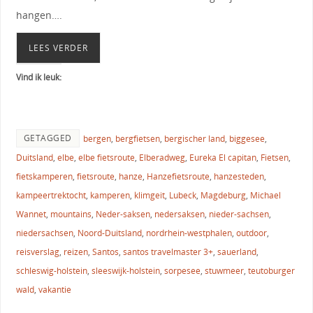
hangen….
LEES VERDER
Vind ik leuk:
GETAGGED
bergen
,
bergfietsen
,
bergischer land
,
biggesee
,
Duitsland
,
elbe
,
elbe fietsroute
,
Elberadweg
,
Eureka El capitan
,
Fietsen
,
fietskamperen
,
fietsroute
,
hanze
,
Hanzefietsroute
,
hanzesteden
,
kampeertrektocht
,
kamperen
,
klimgeit
,
Lubeck
,
Magdeburg
,
Michael
Wannet
,
mountains
,
Neder-saksen
,
nedersaksen
,
nieder-sachsen
,
niedersachsen
,
Noord-Duitsland
,
nordrhein-westphalen
,
outdoor
,
reisverslag
,
reizen
,
Santos
,
santos travelmaster 3+
,
sauerland
,
schleswig-holstein
,
sleeswijk-holstein
,
sorpesee
,
stuwmeer
,
teutoburger
wald
,
vakantie