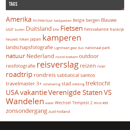
TAGS
Amerika
Blauwe
bergen
Belgie
Architectuur
backpacken
Fietsen
Duitsland
uur
fietsvakantie
frankrijk
Eifel
buiten
kamperen
Japan
hiken
heuvels
landschapsfotografie
nationaal park
Lightheart gear duo
natuur
Nederland
outdoor
noord-brabant
reisverslag
reizen
reisfotografie
rivier
roadtrip
rondreis
santos
sabbatical
trektocht
travelmaster 3+
stad
schemering
trekking
vakantie
USA
Verenigde Staten
VS
Wandelen
Wechsel Tempest 2
water
Wind #89
zonsondergang
zuid-holland