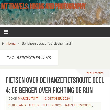
MT TRAVELS, HIKING AND PHOTOGRAPHY
Home
»
Berichten getagd "bergischer land"
TAG:
BERGISCHER LAND
GEEN REACTIES
Fietsen over de Hanzefietsroute deel
4: de bergen over richting de Rijn
DOOR
MARCEL TUIT
12 OKTOBER 2020
DUITSLAND
,
FIETSEN
,
FIETSEN 2020
,
HANZEFIETSROUTE
,