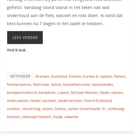
gefietst. Vandaag stond vooral in het teken van wat
onderhoud aan de fiets, wassen en niks doen. Ik vond dat
best kunnen na 7 dagen in het zadel te hebben…
LEES VERDER
Vind ik leuk:
GETAGGED
Bremen
,
Duitsland
,
Emmen
,
Eureka El capitan
,
Fietsen
,
fietskamperen
,
fietsroute
,
hanze
,
Hanzefietsroute
,
hanzesteden
,
kampeertrektocht
,
kamperen
,
Lubeck
,
Michael Wannet
,
Neder-saksen
,
nedersaksen
,
nieder-sachsen
,
niedersachsen
,
Noord-Duitsland
,
outdoor
,
reisverslag
,
reizen
,
Santos
,
santos travelmaster 3+
,
schleswig-
holstein
,
sleeswijk-holstein
,
Stade
,
vakantie