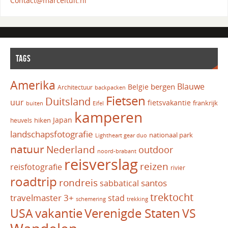
Contact@marceltuit.nl
TAGS
Amerika
Blauwe
bergen
Belgie
Architectuur
backpacken
Fietsen
Duitsland
uur
fietsvakantie
frankrijk
Eifel
buiten
kamperen
Japan
hiken
heuvels
landschapsfotografie
nationaal park
Lightheart gear duo
natuur
Nederland
outdoor
noord-brabant
reisverslag
reizen
reisfotografie
rivier
roadtrip
rondreis
santos
sabbatical
trektocht
travelmaster 3+
stad
schemering
trekking
vakantie
USA
Verenigde Staten
VS