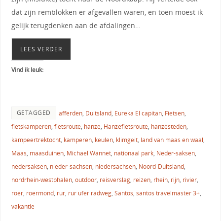
dat zijn remblokken er afgevallen waren, en toen moest ik
gelijk terugdenken aan de afdalingen…
LEES VERDER
Vind ik leuk:
GETAGGED
afferden
,
Duitsland
,
Eureka El capitan
,
Fietsen
,
fietskamperen
,
fietsroute
,
hanze
,
Hanzefietsroute
,
hanzesteden
,
kampeertrektocht
,
kamperen
,
keulen
,
klimgeit
,
land van maas en waal
,
Maas
,
maasduinen
,
Michael Wannet
,
nationaal park
,
Neder-saksen
,
nedersaksen
,
nieder-sachsen
,
niedersachsen
,
Noord-Duitsland
,
nordrhein-westphalen
,
outdoor
,
reisverslag
,
reizen
,
rhein
,
rijn
,
rivier
,
roer
,
roermond
,
rur
,
rur ufer radweg
,
Santos
,
santos travelmaster 3+
,
vakantie