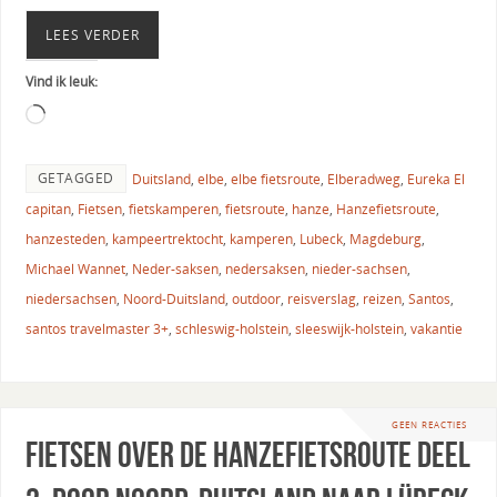
LEES VERDER
Vind ik leuk:
GETAGGED
Duitsland
,
elbe
,
elbe fietsroute
,
Elberadweg
,
Eureka El
capitan
,
Fietsen
,
fietskamperen
,
fietsroute
,
hanze
,
Hanzefietsroute
,
hanzesteden
,
kampeertrektocht
,
kamperen
,
Lubeck
,
Magdeburg
,
Michael Wannet
,
Neder-saksen
,
nedersaksen
,
nieder-sachsen
,
niedersachsen
,
Noord-Duitsland
,
outdoor
,
reisverslag
,
reizen
,
Santos
,
santos travelmaster 3+
,
schleswig-holstein
,
sleeswijk-holstein
,
vakantie
GEEN REACTIES
Fietsen over de Hanzefietsroute deel