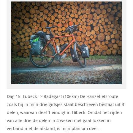
Dag 15: Lubeck –> Radegast (106km) De Hanzefietsroute
zoals hij in mijn drie gidsjes staat beschreven bestaat uit 3
delen, waarvan deel 1 eindigt in Lübeck. Omdat het rijden
van alle drie de delen in 4 weken niet gaat lukken in
verband met de afstand, is mijn plan om deel…