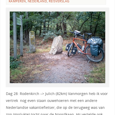
KAMPEREN
,
NEDERLAND
,
REISVERSLAG
Dag 28: Rodenkirch –> Julich (82km) Vanmorgen heb ik voor
vertrek nog even staan ouwehoeren met een andere
Nederlandse vakantiefietser, die op de terugweg was van
zijn (mislukte) tocht naar de Noordkaap. Hij vertelde ook