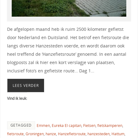
De afgelopen maand heb ik ruim 2500 kilometer gefietst
door Nederland en Duitsland. Het betrof een fietsroute die
langs diverse Hanzesteden voerde, en wordt daarom ook
heel treffend de ‘Hanzefietsroute’ genoemd. In een aantal
blogposts zal ik hier een kort verslagje van plaatsen,
inclusief foto’s en gefietste route… Dag 1…
LEES VERDER
Vind ik leuk:
GETAGGED
Emmen
,
Eureka El capitan
,
Fietsen
,
fietskamperen
,
fietsroute
,
Groningen
,
hanze
,
Hanzefietsroute
,
hanzesteden
,
Hattum
,