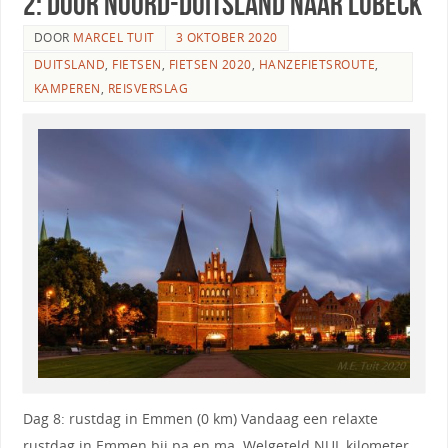
2: Door Noord-Duitsland naar Lübeck
DOOR
MARCEL TUIT
3 OKTOBER 2020
DUITSLAND
,
FIETSEN
,
FIETSEN 2020
,
HANZEFIETSROUTE
,
KAMPEREN
,
REISVERSLAG
Dag 8: rustdag in Emmen (0 km) Vandaag een relaxte
rustdag in Emmen bij pa en ma. Welgeteld NUL kilometer