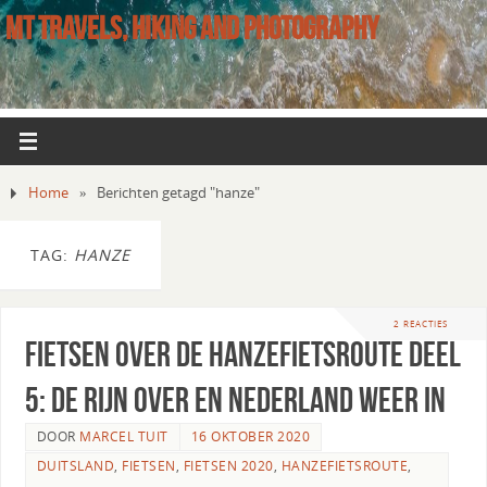
MT TRAVELS, HIKING AND PHOTOGRAPHY
Home
»
Berichten getagd "hanze"
TAG:
HANZE
2 REACTIES
Fietsen over de Hanzefietsroute deel
5: de Rijn over en Nederland weer in
DOOR
MARCEL TUIT
16 OKTOBER 2020
DUITSLAND
,
FIETSEN
,
FIETSEN 2020
,
HANZEFIETSROUTE
,