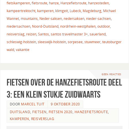
fietskamperen
,
fietsroute
,
hanze
,
Hanzefietsroute
,
hanzesteden
,
kampeertrektocht
,
kamperen
,
klimgeit
,
Lubeck
,
Magdeburg
,
Michael
Wannet
,
mountains
,
Neder-saksen
,
nedersaksen
,
nieder-sachsen
,
niedersachsen
,
Noord-Duitsland
,
nordrhein-westphalen
,
outdoor
,
reisverslag
,
reizen
,
Santos
,
santos travelmaster 3+
,
sauerland
,
schleswig-holstein
,
sleeswijk-holstein
,
sorpesee
,
stuwmeer
,
teutoburger
wald
,
vakantie
GEEN REACTIES
Fietsen over de Hanzefietsroute deel
3: een klein stukje zuidwaarts
DOOR
MARCEL TUIT
9 OKTOBER 2020
DUITSLAND
,
FIETSEN
,
FIETSEN 2020
,
HANZEFIETSROUTE
,
KAMPEREN
,
REISVERSLAG