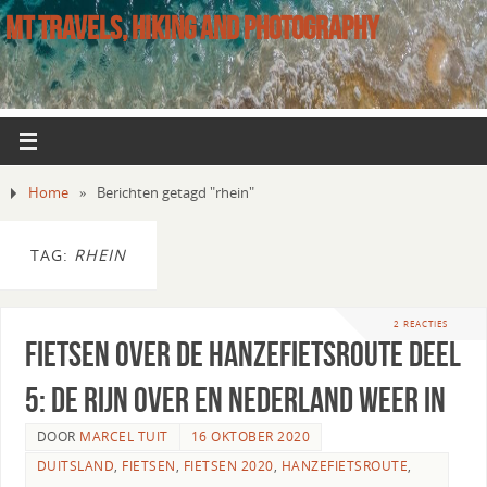
MT TRAVELS, HIKING AND PHOTOGRAPHY
Home
»
Berichten getagd "rhein"
TAG:
RHEIN
2 REACTIES
Fietsen over de Hanzefietsroute deel
5: de Rijn over en Nederland weer in
DOOR
MARCEL TUIT
16 OKTOBER 2020
DUITSLAND
,
FIETSEN
,
FIETSEN 2020
,
HANZEFIETSROUTE
,