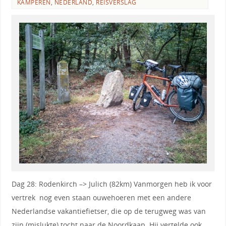
KAMPEREN
,
NEDERLAND
,
REISVERSLAG
Dag 28: Rodenkirch –> Julich (82km) Vanmorgen heb ik voor
vertrek nog even staan ouwehoeren met een andere
Nederlandse vakantiefietser, die op de terugweg was van
zijn (mislukte) tocht naar de Noordkaap. Hij vertelde ook