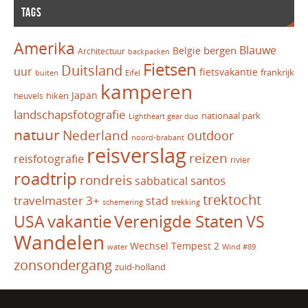
TAGS
Amerika
Blauwe
bergen
Belgie
Architectuur
backpacken
Fietsen
Duitsland
uur
fietsvakantie
frankrijk
Eifel
buiten
kamperen
Japan
hiken
heuvels
landschapsfotografie
nationaal park
Lightheart gear duo
natuur
Nederland
outdoor
noord-brabant
reisverslag
reizen
reisfotografie
rivier
roadtrip
rondreis
santos
sabbatical
trektocht
travelmaster 3+
stad
schemering
trekking
vakantie
USA
Verenigde Staten
VS
Wandelen
Wechsel Tempest 2
water
Wind #89
zonsondergang
zuid-holland