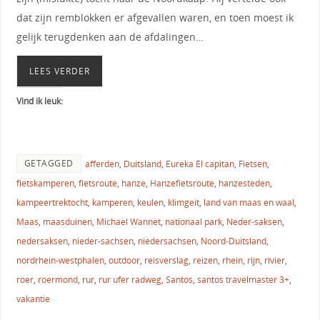
dat zijn remblokken er afgevallen waren, en toen moest ik
gelijk terugdenken aan de afdalingen…
LEES VERDER
Vind ik leuk:
GETAGGED
afferden
,
Duitsland
,
Eureka El capitan
,
Fietsen
,
fietskamperen
,
fietsroute
,
hanze
,
Hanzefietsroute
,
hanzesteden
,
kampeertrektocht
,
kamperen
,
keulen
,
klimgeit
,
land van maas en waal
,
Maas
,
maasduinen
,
Michael Wannet
,
nationaal park
,
Neder-saksen
,
nedersaksen
,
nieder-sachsen
,
niedersachsen
,
Noord-Duitsland
,
nordrhein-westphalen
,
outdoor
,
reisverslag
,
reizen
,
rhein
,
rijn
,
rivier
,
roer
,
roermond
,
rur
,
rur ufer radweg
,
Santos
,
santos travelmaster 3+
,
vakantie