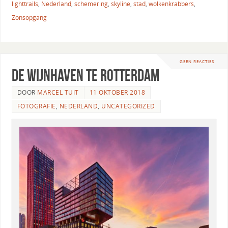
lighttrails
,
Nederland
,
schemering
,
skyline
,
stad
,
wolkenkrabbers
,
Zonsopgang
GEEN REACTIES
De Wijnhaven te Rotterdam
DOOR
MARCEL TUIT
11 OKTOBER 2018
FOTOGRAFIE
,
NEDERLAND
,
UNCATEGORIZED