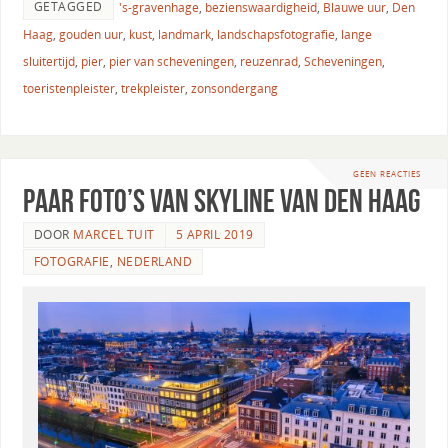
GETAGGED
's-gravenhage
,
bezienswaardigheid
,
Blauwe uur
,
Den
Haag
,
gouden uur
,
kust
,
landmark
,
landschapsfotografie
,
lange
sluitertijd
,
pier
,
pier van scheveningen
,
reuzenrad
,
Scheveningen
,
toeristenpleister
,
trekpleister
,
zonsondergang
GEEN REACTIES
Paar foto’s van skyline van Den Haag
DOOR
MARCEL TUIT
5 APRIL 2019
FOTOGRAFIE
,
NEDERLAND