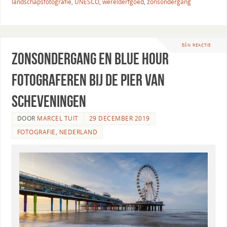
landschapsfotografie
,
UNESCO
,
werelderfgoed
,
zonsondergang
EÉN REACTIE
Zonsondergang en blue hour
fotograferen bij de pier van
Scheveningen
DOOR
MARCEL TUIT
29 DECEMBER 2019
FOTOGRAFIE
,
NEDERLAND