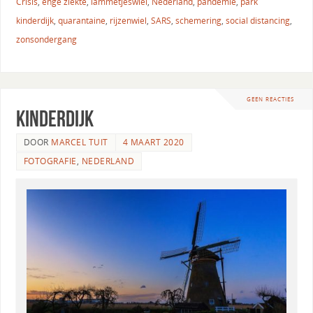
Crisis
,
enge ziekte
,
lammetjeswiel
,
Nederland
,
pandemie
,
park
kinderdijk
,
quarantaine
,
rijzenwiel
,
SARS
,
schemering
,
social distancing
,
zonsondergang
GEEN REACTIES
Kinderdijk
DOOR
MARCEL TUIT
4 MAART 2020
FOTOGRAFIE
,
NEDERLAND