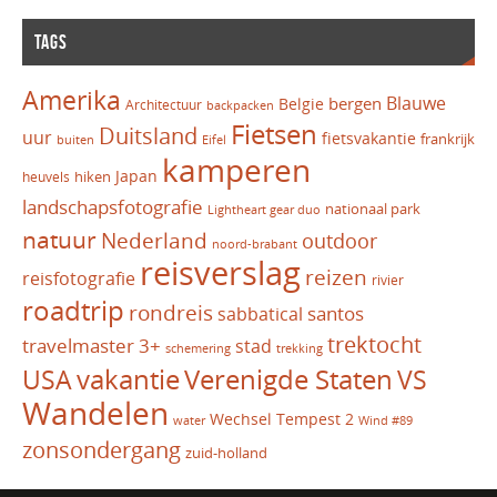
TAGS
Amerika
Blauwe
bergen
Belgie
Architectuur
backpacken
Fietsen
Duitsland
uur
fietsvakantie
frankrijk
Eifel
buiten
kamperen
Japan
hiken
heuvels
landschapsfotografie
nationaal park
Lightheart gear duo
natuur
Nederland
outdoor
noord-brabant
reisverslag
reizen
reisfotografie
rivier
roadtrip
rondreis
santos
sabbatical
trektocht
travelmaster 3+
stad
schemering
trekking
vakantie
USA
Verenigde Staten
VS
Wandelen
Wechsel Tempest 2
water
Wind #89
zonsondergang
zuid-holland