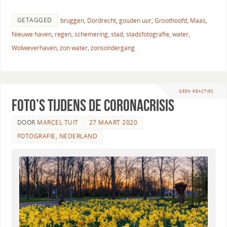
GETAGGED
bruggen
,
Dordrecht
,
gouden uur
,
Groothoofd
,
Maas
,
Nieuwe haven
,
regen
,
schemering
,
stad
,
stadsfotografie
,
water
,
Wolweverhaven
,
zon water
,
zonsondergang
GEEN REACTIES
Foto’s tijdens de Coronacrisis
DOOR
MARCEL TUIT
27 MAART 2020
FOTOGRAFIE
,
NEDERLAND