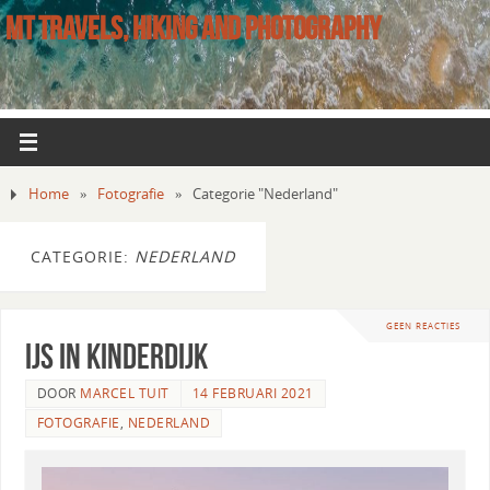
MT TRAVELS, HIKING AND PHOTOGRAPHY
Home
»
Fotografie
»
Categorie "Nederland"
CATEGORIE:
NEDERLAND
GEEN REACTIES
IJs in Kinderdijk
DOOR
MARCEL TUIT
14 FEBRUARI 2021
FOTOGRAFIE
,
NEDERLAND