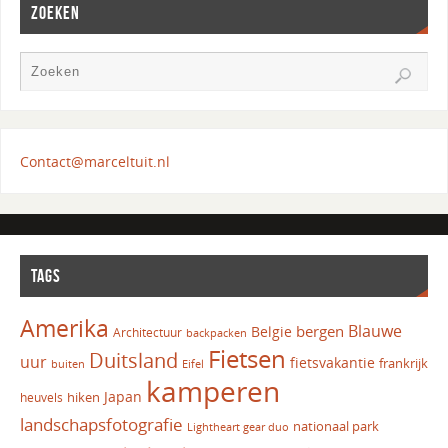
ZOEKEN
Contact@marceltuit.nl
TAGS
Amerika
Blauwe
bergen
Belgie
Architectuur
backpacken
Fietsen
Duitsland
uur
fietsvakantie
frankrijk
Eifel
buiten
kamperen
Japan
hiken
heuvels
landschapsfotografie
nationaal park
Lightheart gear duo