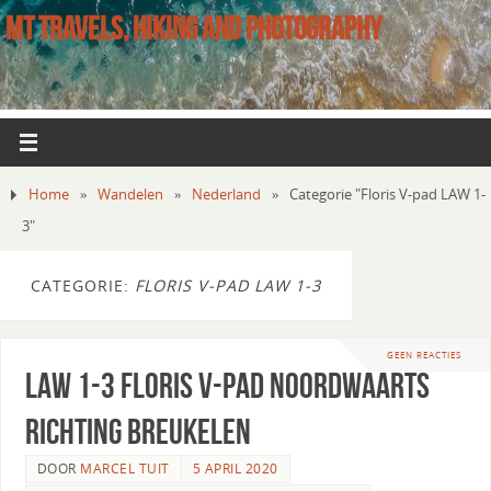
MT TRAVELS, HIKING AND PHOTOGRAPHY
Home
»
Wandelen
»
Nederland
»
Categorie "Floris V-pad LAW 1-
3"
CATEGORIE:
FLORIS V-PAD LAW 1-3
GEEN REACTIES
LAW 1-3 Floris V-pad noordwaarts
richting Breukelen
DOOR
MARCEL TUIT
5 APRIL 2020