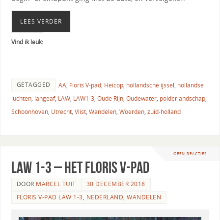
LEES VERDER
Vind ik leuk:
GETAGGED
AA
,
Floris V-pad
,
Heicop
,
hollandsche ijssel
,
hollandse
luchten
,
langeaf
,
LAW
,
LAW1-3
,
Oude Rijn
,
Oudewater
,
polderlandschap
,
Schoonhoven
,
Utrecht
,
Vlist
,
Wandelen
,
Woerden
,
zuid-holland
GEEN REACTIES
LAW 1-3 – Het Floris V-pad
DOOR
MARCEL TUIT
30 DECEMBER 2018
FLORIS V-PAD LAW 1-3
,
NEDERLAND
,
WANDELEN