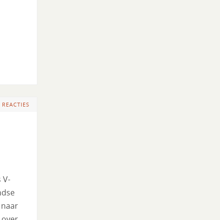
 REACTIES
 V-
ndse
 naar
 over