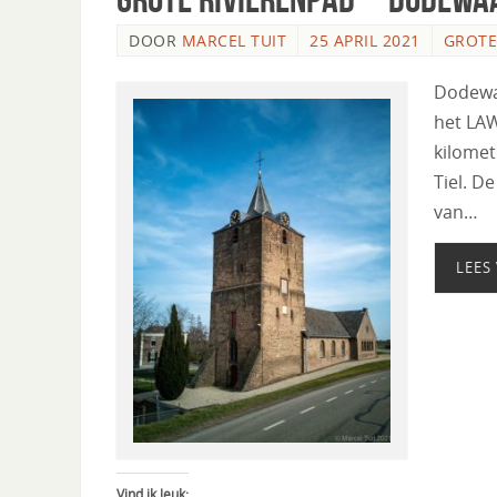
DOOR
MARCEL TUIT
25 APRIL 2021
GROTE
Dodewaa
het LAW
kilomet
Tiel. D
van…
LEES
Vind ik leuk: