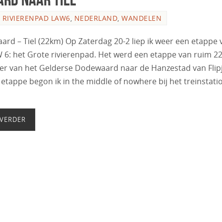
 RIVIERENPAD LAW6
,
NEDERLAND
,
WANDELEN
rd – Tiel (22km) Op Zaterdag 20-2 liep ik weer een etappe 
 6: het Grote rivierenpad. Het werd een etappe van ruim 2
er van het Gelderse Dodewaard naar de Hanzestad van Flipj
e etappe begon ik in the middle of nowhere bij het treinstati
 VERDER