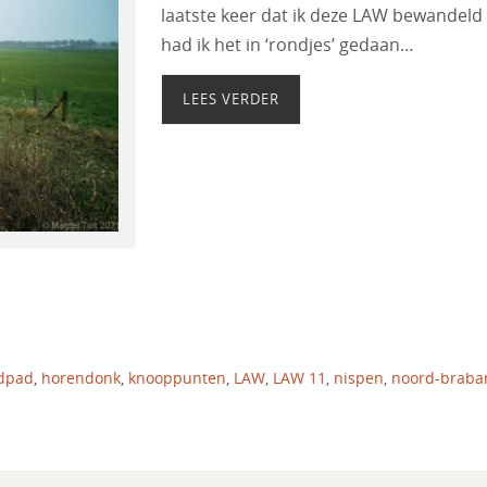
laatste keer dat ik deze LAW bewandeld
had ik het in ‘rondjes’ gedaan…
LEES VERDER
dpad
,
horendonk
,
knooppunten
,
LAW
,
LAW 11
,
nispen
,
noord-braba