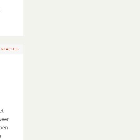
n
,
 REACTIES
et
weer
open
e