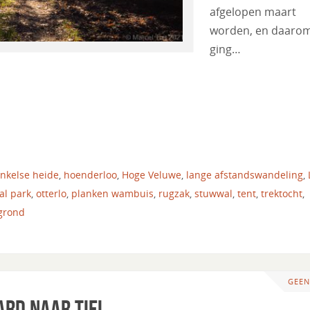
afgelopen maart
worden, en daaro
ging…
inkelse heide
,
hoenderloo
,
Hoge Veluwe
,
lange afstandswandeling
,
al park
,
otterlo
,
planken wambuis
,
rugzak
,
stuwwal
,
tent
,
trektocht
,
grond
GEEN
ard naar Tiel