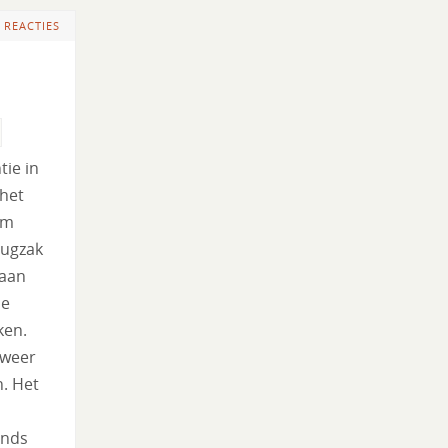
 REACTIES
tie in
het
om
rugzak
gaan
se
ken.
lweer
n. Het
inds