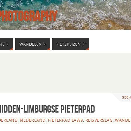
 PHOTOGRAPHY
IE
WANDELEN
FIETSREIZEN
GEEN
Midden-Limburgse Pieterpad
DERLAND
,
NEDERLAND
,
PIETERPAD LAW9
,
REISVERSLAG
,
WANDE