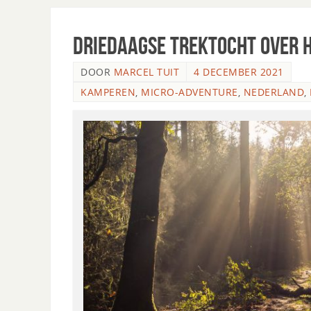
Driedaagse trektocht over 
DOOR
MARCEL TUIT
4 DECEMBER 2021
KAMPEREN
,
MICRO-ADVENTURE
,
NEDERLAND
,