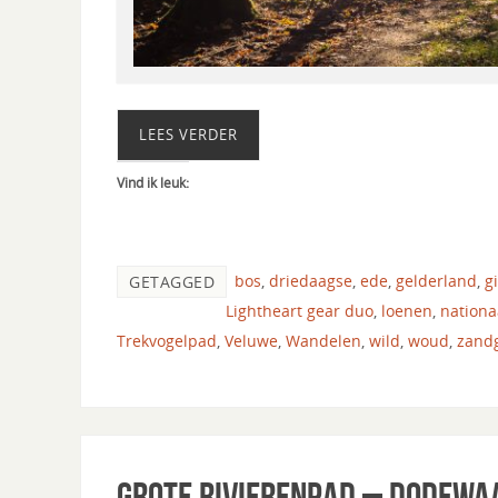
LEES VERDER
Vind ik leuk:
bos
,
driedaagse
,
ede
,
gelderland
,
g
GETAGGED
Lightheart gear duo
,
loenen
,
nationa
Trekvogelpad
,
Veluwe
,
Wandelen
,
wild
,
woud
,
zand
Grote rivierenpad – Dodewa