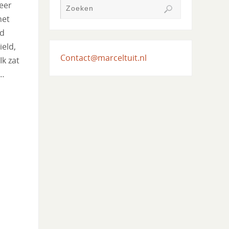
eer
het
ad
ield,
Contact@marceltuit.nl
Ik zat
p…