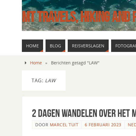
MT TRAVELS, HIKING AND
HOME
BLOG
REISVERSLAGEN
FOTOGRAF
Home
»
Berichten getagd "LAW"
TAG:
LAW
2 Dagen wandelen over het 
DOOR
MARCEL TUIT
6 FEBRUARI 2023
NE