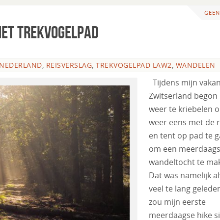
GEEN
het trekvogelpad
NEDERLAND
,
REISVERSLAG
,
TREKVOGELPAD LAW2
,
WANDELEN
Tijdens mijn vakan
Zwitserland begon 
weer te kriebelen 
weer eens met de 
en tent op pad te 
om een meerdaag
wandeltocht te ma
Dat was namelijk a
veel te lang gelede
zou mijn eerste
meerdaagse hike s