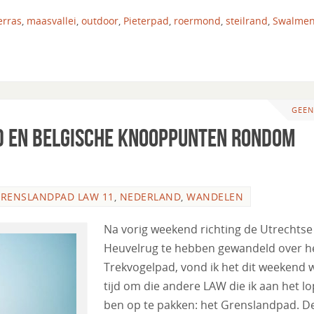
erras
,
maasvallei
,
outdoor
,
Pieterpad
,
roermond
,
steilrand
,
Swalme
GEEN
d en Belgische knooppunten rondom
RENSLANDPAD LAW 11
,
NEDERLAND
,
WANDELEN
Na vorig weekend richting de Utrechtse
Heuvelrug te hebben gewandeld over h
Trekvogelpad, vond ik het dit weekend 
tijd om die andere LAW die ik aan het l
ben op te pakken: het Grenslandpad. D