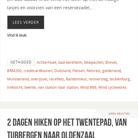
tasjes en voorzien van een reservezadel,…
LEES VERDER
Vind ik leuk:
GETAGGED
Achterhoek
,
bad-bentheim
,
bikepacken
,
Brevet
,
BRM200
,
creditcardtouren
,
Duitsland
,
Fietsen
,
fietsreis
,
gelderland
,
Munsterland
,
overijssel
,
racefiets
,
Randonneur
,
reisverslag
,
tecklenburg
,
trektocht
,
twente
,
van station naar station
,
Wind #89
,
Wind cycleworks
GEEN REACTIES
2 dagen hiken op het Twentepad, van
Tubbergen naar Oldenzaal