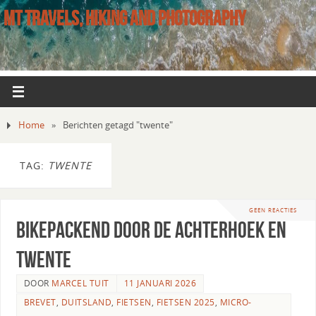
MT TRAVELS, HIKING AND PHOTOGRAPHY
Home
»
Berichten getagd "twente"
TAG:
TWENTE
GEEN REACTIES
Bikepackend door de Achterhoek en
Twente
DOOR
MARCEL TUIT
11 JANUARI 2026
BREVET
,
DUITSLAND
,
FIETSEN
,
FIETSEN 2025
,
MICRO-