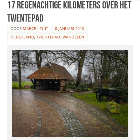
17 regenachtige kilometers over het
Twentepad
DOOR
MARCEL TUIT
8 JANUARI 2019
NEDERLAND
,
TWENTEPAD
,
WANDELEN