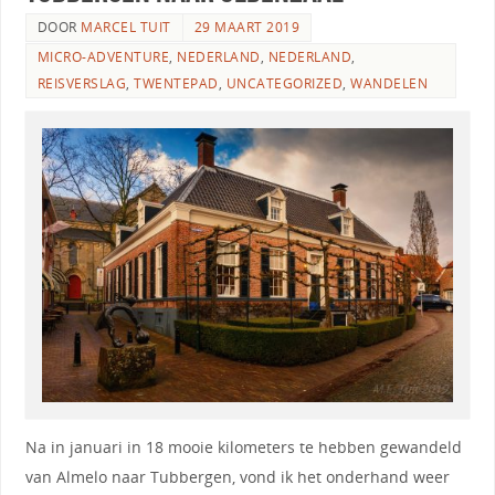
DOOR
MARCEL TUIT
29 MAART 2019
MICRO-ADVENTURE
,
NEDERLAND
,
NEDERLAND
,
REISVERSLAG
,
TWENTEPAD
,
UNCATEGORIZED
,
WANDELEN
Na in januari in 18 mooie kilometers te hebben gewandeld
van Almelo naar Tubbergen, vond ik het onderhand weer