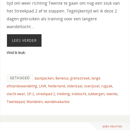
tijd om weer richting Twente te gaan om nog een stuk van
het Streekpad 2 af te stappen. Tegelijkertijd wil ik deze 2
dagen gebruiken als training voor een langere
wandeltocht…
LEES VERDER
Vind ik leuk:
GETAGGED
backpacken
,
Benelux
,
grensstreek
,
lange
afstandswandeling
,
LAW
,
Nederland
,
oldenzaal
,
overijssel
,
rugzak
,
slecht weer
,
SP-2
,
streekpad 2
,
trekking
,
trektocht
,
tubbergen
,
twente
,
Twentepad
,
Wandelen
,
wandelvakantie
GEEN REACTIES