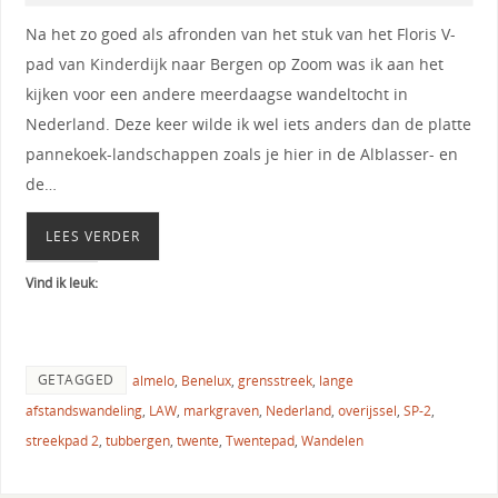
Na het zo goed als afronden van het stuk van het Floris V-
pad van Kinderdijk naar Bergen op Zoom was ik aan het
kijken voor een andere meerdaagse wandeltocht in
Nederland. Deze keer wilde ik wel iets anders dan de platte
pannekoek-landschappen zoals je hier in de Alblasser- en
de…
LEES VERDER
Vind ik leuk:
GETAGGED
almelo
,
Benelux
,
grensstreek
,
lange
afstandswandeling
,
LAW
,
markgraven
,
Nederland
,
overijssel
,
SP-2
,
streekpad 2
,
tubbergen
,
twente
,
Twentepad
,
Wandelen