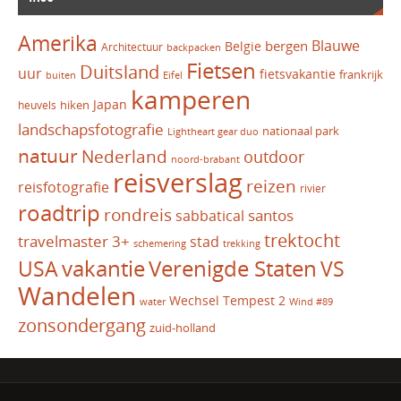
Amerika
Blauwe
bergen
Belgie
Architectuur
backpacken
Fietsen
Duitsland
uur
fietsvakantie
frankrijk
Eifel
buiten
kamperen
Japan
hiken
heuvels
landschapsfotografie
nationaal park
Lightheart gear duo
natuur
Nederland
outdoor
noord-brabant
reisverslag
reizen
reisfotografie
rivier
roadtrip
rondreis
santos
sabbatical
trektocht
travelmaster 3+
stad
schemering
trekking
vakantie
USA
Verenigde Staten
VS
Wandelen
Wechsel Tempest 2
water
Wind #89
zonsondergang
zuid-holland