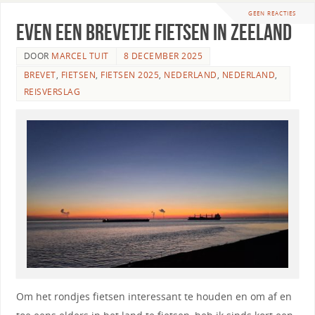
GEEN REACTIES
Even een brevetje fietsen in Zeeland
DOOR
MARCEL TUIT
8 DECEMBER 2025
BREVET
,
FIETSEN
,
FIETSEN 2025
,
NEDERLAND
,
NEDERLAND
,
REISVERSLAG
Om het rondjes fietsen interessant te houden en om af en