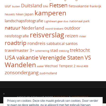
Fietsen
Duitsland
uur
fietsvakantie
frankrijk
Eifel
buiten
kamperen
Japan
hiken
heuvels
landschapsfotografie
nationaal park
Lightheart gear duo
natuur
Nederland
outdoor
noord-brabant
reisverslag
reizen
reisfotografie
rivier
roadtrip
rondreis
santos
sabbatical
trektocht
travelmaster 3+
stad
schemering
trekking
vakantie
USA
Verenigde Staten
VS
Wandelen
Wechsel Tempest 2
water
Wind #89
zonsondergang
zuid-holland
MOGELIJK GEMAAKT DOOR
PARABOLA
&
WORDPRESS.
Privacy en cookies: Deze site maakt gebruik van cookies. Door verder
te gaan op deze website, ga je akkoord met het gebruik hiervan.