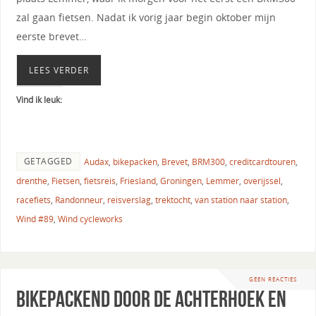
zal gaan fietsen. Nadat ik vorig jaar begin oktober mijn
eerste brevet…
LEES VERDER
Vind ik leuk:
GETAGGED
Audax
,
bikepacken
,
Brevet
,
BRM300
,
creditcardtouren
,
drenthe
,
Fietsen
,
fietsreis
,
Friesland
,
Groningen
,
Lemmer
,
overijssel
,
racefiets
,
Randonneur
,
reisverslag
,
trektocht
,
van station naar station
,
Wind #89
,
Wind cycleworks
GEEN REACTIES
Bikepackend door de Achterhoek en