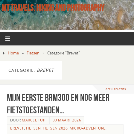
MT TRAVELS, HIKING AND PHOTOGRAPHY
Home
»
Fietsen
»
Categorie "Brevet"
CATEGORIE:
BREVET
GEEN REACTIES
Mijn eerste BRM300 en nog meer
fietstoestanden…
DOOR
MARCEL TUIT
30 MAART 2026
BREVET
,
FIETSEN
,
FIETSEN 2026
,
MICRO-ADVENTURE
,