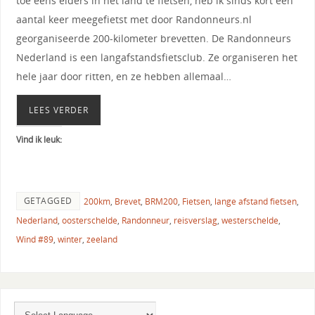
toe eens elders in het land te fietsen, heb ik sinds kort een
aantal keer meegefietst met door Randonneurs.nl
georganiseerde 200-kilometer brevetten. De Randonneurs
Nederland is een langafstandsfietsclub. Ze organiseren het
hele jaar door ritten, en ze hebben allemaal…
LEES VERDER
Vind ik leuk:
GETAGGED
200km
,
Brevet
,
BRM200
,
Fietsen
,
lange afstand fietsen
,
Nederland
,
oosterschelde
,
Randonneur
,
reisverslag
,
westerschelde
,
Wind #89
,
winter
,
zeeland