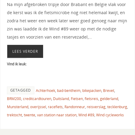
Na mijn afgebroken tripje door Brabant en Belgie vlak voor
de kerst was ik de fietsmicrobe nog niet helemaal kwijt, en
zodra het weer een week later weer goed genoeg naar mijn
zin was laadde ik de Wind #89 weer op met de nodige
tasjes en voorzien van een reservezadel,…
LEES VERDER
Vind ik leuk:
GETAGGED
Achterhoek
,
bad-bentheim
,
bikepacken
,
Brevet
,
BRM200
,
creditcardtouren
,
Duitsland
,
Fietsen
,
fietsreis
,
gelderland
,
Munsterland
,
overijssel
,
racefiets
,
Randonneur
,
reisverslag
,
tecklenburg
,
trektocht
,
twente
,
van station naar station
,
Wind #89
,
Wind cycleworks