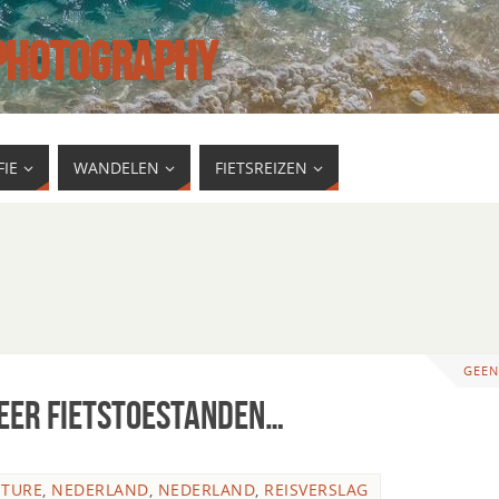
 PHOTOGRAPHY
IE
WANDELEN
FIETSREIZEN
GEEN
meer fietstoestanden…
NTURE
,
NEDERLAND
,
NEDERLAND
,
REISVERSLAG