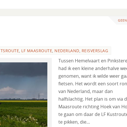
GEEN
ETSROUTE
,
LF MAASROUTE
,
NEDERLAND
,
REISVERSLAG
Tussen Hemelvaart en Pinkster
had ik een kleine anderhalve wee
genomen, want ik wilde weer ga
fietsen. Het wordt een soort ro
van Nederland, maar dan
halfslachtig. Het plan is om via 
Maasroute richting Hoek van Ho
te gaan om daar de LF Kustrout
te pikken, die…