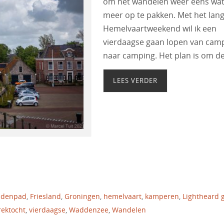
om het wandelen weer eens wa
meer op te pakken. Met het lan
Hemelvaartweekend wil ik een
vierdaagse gaan lopen van cam
naar camping. Het plan is om d
LEES VERDER
udenpad
,
Friesland
,
Groningen
,
hemelvaart
,
kamperen
,
Lightheard 
rektocht
,
vierdaagse
,
Waddenzee
,
Wandelen