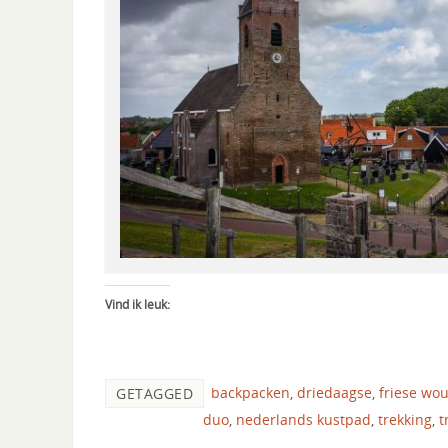
Vind ik leuk:
backpacken
,
driedaagse
,
friese wo
GETAGGED
duo
,
nederlands kustpad
,
trekking
,
t