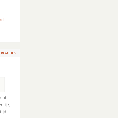
nd
 REACTIES
ocht
nrijk,
tijd