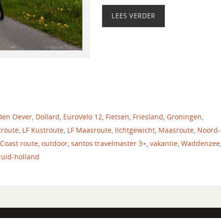
LEES VERDER
Den Oever
,
Dollard
,
EuroVelo 12
,
Fietsen
,
Friesland
,
Groningen
,
troute
,
LF Kustroute
,
LF Maasroute
,
lichtgewicht
,
Maasroute
,
Noord-
Coast route
,
outdoor
,
santos travelmaster 3+
,
vakantie
,
Waddenzee
zuid-holland