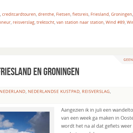
,
creditcardtouren
,
drenthe
,
Fietsen
,
fietsreis
,
Friesland
,
Groningen
,
nneur
,
reisverslag
,
trektocht
,
van station naar station
,
Wind #89
,
Wi
GEEN
Friesland en Groningen
NEDERLAND
,
NEDERLANDSE KUSTPAD
,
REISVERSLAG
,
Aangezien ik in juli een wandelt
van een week ga maken in Ooste
wordt het na al dat gefiets weer 