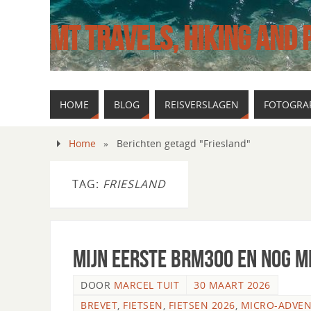
MT TRAVELS, HIKING AND
HOME
BLOG
REISVERSLAGEN
FOTOGRAF
Home
»
Berichten getagd "Friesland"
TAG:
FRIESLAND
Mijn eerste BRM300 en nog 
DOOR
MARCEL TUIT
30 MAART 2026
BREVET
,
FIETSEN
,
FIETSEN 2026
,
MICRO-ADVE