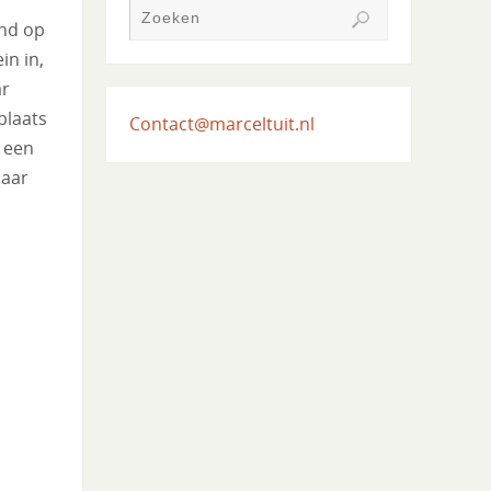
ind op
in in,
ar
plaats
Contact@marceltuit.nl
 een
jaar