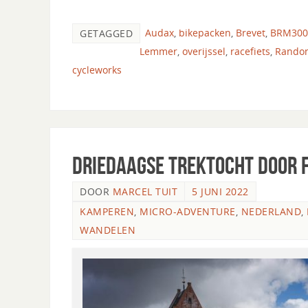
Audax
,
bikepacken
,
Brevet
,
BRM300
GETAGGED
Lemmer
,
overijssel
,
racefiets
,
Rando
cycleworks
Driedaagse trektocht door 
DOOR
MARCEL TUIT
5 JUNI 2022
KAMPEREN
,
MICRO-ADVENTURE
,
NEDERLAND
,
WANDELEN