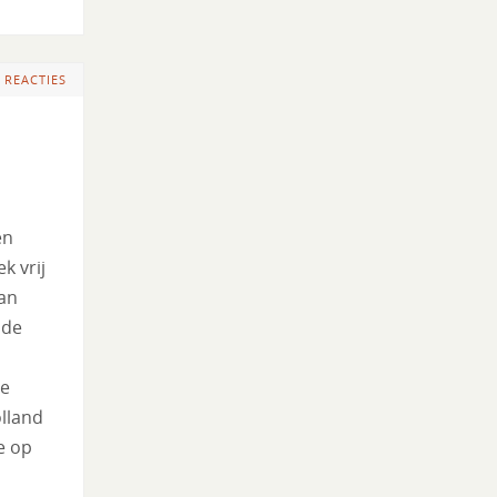
 REACTIES
en
k vrij
an
nde
de
lland
e op