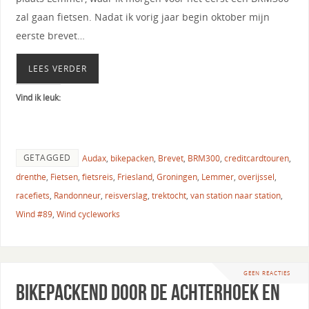
zal gaan fietsen. Nadat ik vorig jaar begin oktober mijn
eerste brevet…
LEES VERDER
Vind ik leuk:
GETAGGED
Audax
,
bikepacken
,
Brevet
,
BRM300
,
creditcardtouren
,
drenthe
,
Fietsen
,
fietsreis
,
Friesland
,
Groningen
,
Lemmer
,
overijssel
,
racefiets
,
Randonneur
,
reisverslag
,
trektocht
,
van station naar station
,
Wind #89
,
Wind cycleworks
GEEN REACTIES
Bikepackend door de Achterhoek en