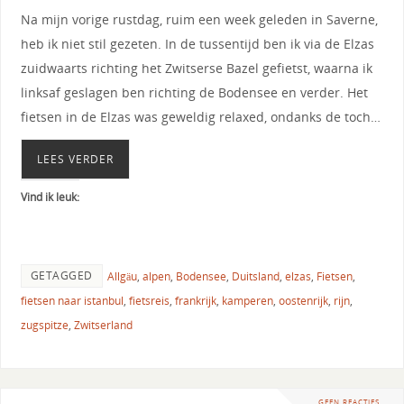
Na mijn vorige rustdag, ruim een week geleden in Saverne,
heb ik niet stil gezeten. In de tussentijd ben ik via de Elzas
zuidwaarts richting het Zwitserse Bazel gefietst, waarna ik
linksaf geslagen ben richting de Bodensee en verder. Het
fietsen in de Elzas was geweldig relaxed, ondanks de toch…
LEES VERDER
Vind ik leuk:
GETAGGED
Allgäu
,
alpen
,
Bodensee
,
Duitsland
,
elzas
,
Fietsen
,
fietsen naar istanbul
,
fietsreis
,
frankrijk
,
kamperen
,
oostenrijk
,
rijn
,
zugspitze
,
Zwitserland
GEEN REACTIES