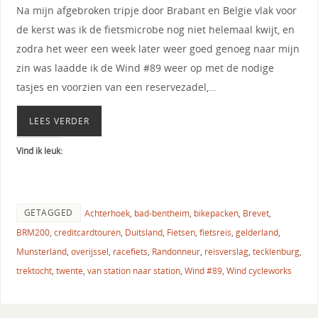
Na mijn afgebroken tripje door Brabant en Belgie vlak voor
de kerst was ik de fietsmicrobe nog niet helemaal kwijt, en
zodra het weer een week later weer goed genoeg naar mijn
zin was laadde ik de Wind #89 weer op met de nodige
tasjes en voorzien van een reservezadel,…
LEES VERDER
Vind ik leuk:
GETAGGED
Achterhoek
,
bad-bentheim
,
bikepacken
,
Brevet
,
BRM200
,
creditcardtouren
,
Duitsland
,
Fietsen
,
fietsreis
,
gelderland
,
Munsterland
,
overijssel
,
racefiets
,
Randonneur
,
reisverslag
,
tecklenburg
,
trektocht
,
twente
,
van station naar station
,
Wind #89
,
Wind cycleworks