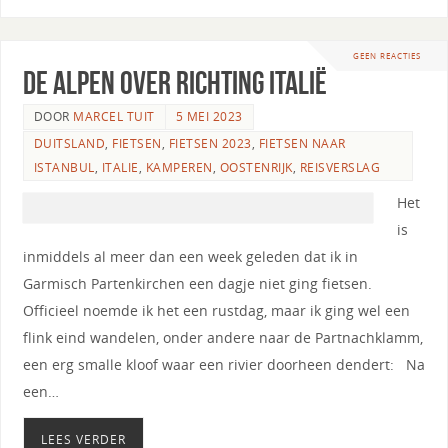
GEEN REACTIES
De Alpen over richting Italië
DOOR
MARCEL TUIT
5 MEI 2023
DUITSLAND
,
FIETSEN
,
FIETSEN 2023
,
FIETSEN NAAR
ISTANBUL
,
ITALIE
,
KAMPEREN
,
OOSTENRIJK
,
REISVERSLAG
Het
is
inmiddels al meer dan een week geleden dat ik in
Garmisch Partenkirchen een dagje niet ging fietsen.
Officieel noemde ik het een rustdag, maar ik ging wel een
flink eind wandelen, onder andere naar de Partnachklamm,
een erg smalle kloof waar een rivier doorheen dendert: Na
een…
LEES VERDER