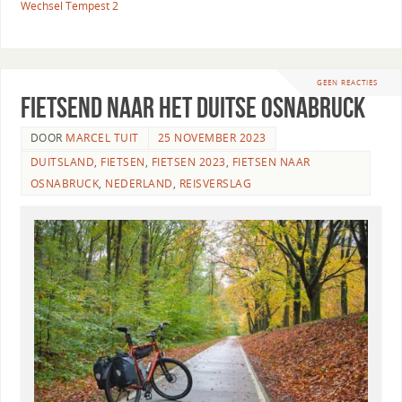
Wechsel Tempest 2
GEEN REACTIES
Fietsend naar het Duitse Osnabruck
DOOR
MARCEL TUIT
25 NOVEMBER 2023
DUITSLAND
,
FIETSEN
,
FIETSEN 2023
,
FIETSEN NAAR
OSNABRUCK
,
NEDERLAND
,
REISVERSLAG