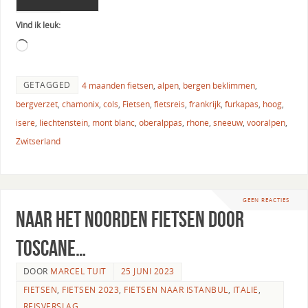
Vind ik leuk:
GETAGGED
4 maanden fietsen
,
alpen
,
bergen beklimmen
,
bergverzet
,
chamonix
,
cols
,
Fietsen
,
fietsreis
,
frankrijk
,
furkapas
,
hoog
,
isere
,
liechtenstein
,
mont blanc
,
oberalppas
,
rhone
,
sneeuw
,
vooralpen
,
Zwitserland
GEEN REACTIES
Naar het noorden fietsen door
Toscane…
DOOR
MARCEL TUIT
25 JUNI 2023
FIETSEN
,
FIETSEN 2023
,
FIETSEN NAAR ISTANBUL
,
ITALIE
,
REISVERSLAG