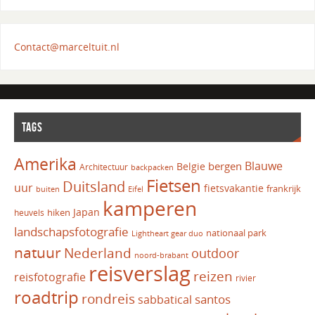
Contact@marceltuit.nl
TAGS
Amerika
Blauwe
bergen
Belgie
Architectuur
backpacken
Fietsen
Duitsland
uur
fietsvakantie
frankrijk
Eifel
buiten
kamperen
Japan
hiken
heuvels
landschapsfotografie
nationaal park
Lightheart gear duo
natuur
Nederland
outdoor
noord-brabant
reisverslag
reizen
reisfotografie
rivier
roadtrip
rondreis
santos
sabbatical