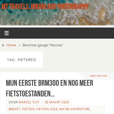
MT TRAVELS, HIKING AND PHOTOGRAPHY
Home
»
Berichten getagd "fietsreis"
TAG:
FIETSREIS
GEEN REACTIES
Mijn eerste BRM300 en nog meer
fietstoestanden…
DOOR
MARCEL TUIT
30 MAART 2026
BREVET
,
FIETSEN
,
FIETSEN 2026
,
MICRO-ADVENTURE
,