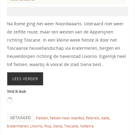
Na Rome ging het weer Noordwaarts. Uiteraard niet weer
de zelfde route, maar ten westen van de Appenijnen:
richting Toscane. In een kleine week fietste ik door het
Toscaanse heuvellandschap via kratermeren, bergen en
heuveldorpen richting de havenstad Livorno. Eigenlijk heel
tof fietsen, waarbij ik vooral de stad Siena best…
LEES VERDER
Vind ik leuk:
GETAGGED
Fietsen
,
fietsen naar istanbul
,
fietsreis
,
italie
,
kratermeren
,
Livorno
,
Pisa
,
Siena
,
Toscane
,
Volterra