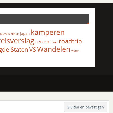
kamperen
Japan
hiken
heuvels
reisverslag
roadtrip
reizen
rivier
Wandelen
gde Staten
VS
water