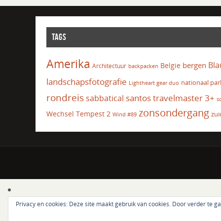
TAGS
Amerika
Bla
bergen
Belgie
Architectuur
backpacken
landschapsfotografie
nationaal par
Lightheart gear duo
rondreis
santos travelmaster 3+
sabbatical
s
zonsondergang
Wechsel Tempest 2
zui
Wind #89
Privacy en cookies: Deze site maakt gebruik van cookies. Door verder te g