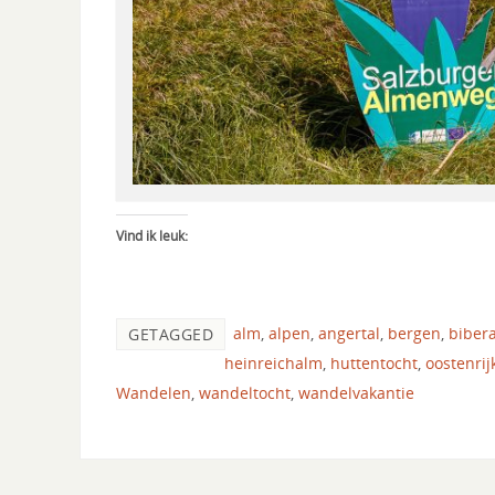
Vind ik leuk:
alm
,
alpen
,
angertal
,
bergen
,
biber
GETAGGED
heinreichalm
,
huttentocht
,
oostenrij
Wandelen
,
wandeltocht
,
wandelvakantie