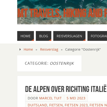
MT TRAVELS, HIKING AND
HOME
BLOG
REISVERSLAGEN
FOTOGRAF
Home
»
Reisverslag
»
Categorie "Oostenrijk"
CATEGORIE:
OOSTENRIJK
De Alpen over richting Italië
DOOR
MARCEL TUIT
5 MEI 2023
DUITSLAND
,
FIETSEN
,
FIETSEN 2023
,
FIETSEN 