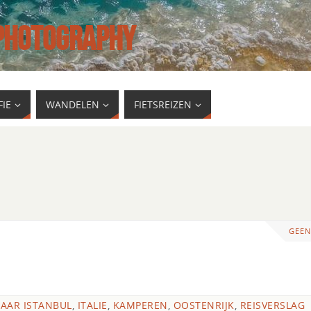
 PHOTOGRAPHY
IE
WANDELEN
FIETSREIZEN
GEEN
NAAR ISTANBUL
,
ITALIE
,
KAMPEREN
,
OOSTENRIJK
,
REISVERSLAG