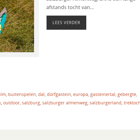
afstands tocht van…
LEES VERDER
alm
,
buitenspelen
,
dal
,
dorfgastein
,
europa
,
gasteinertal
,
gebergte
,
k
,
outdoor
,
salzburg
,
salzburger almenweg
,
salzburgerland
,
trektoc