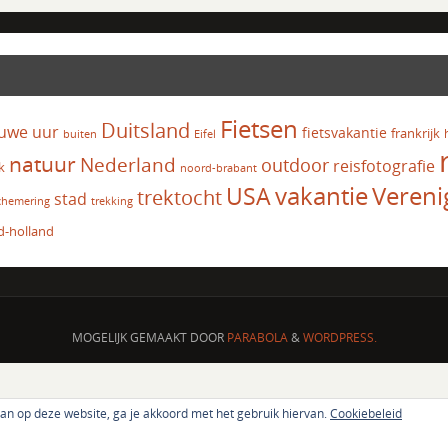
Fietsen
Duitsland
uwe uur
fietsvakantie
frankrijk
Eifel
buiten
natuur
Nederland
outdoor
reisfotografie
k
noord-brabant
vakantie
USA
Vereni
trektocht
stad
chemering
trekking
d-holland
MOGELIJK GEMAAKT DOOR
PARABOLA
&
WORDPRESS.
aan op deze website, ga je akkoord met het gebruik hiervan.
Cookiebeleid