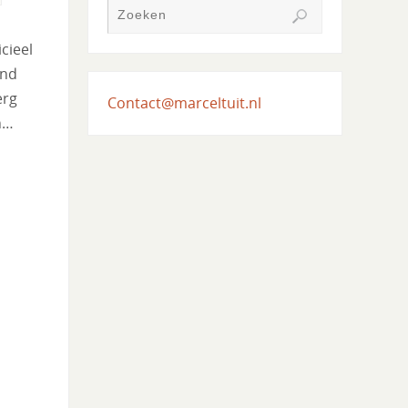
cieel
ind
erg
Contact@marceltuit.nl
n…