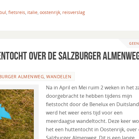
bul
,
fietsreis
,
italie
,
oostenrijk
,
reisverslag
GEEN
entocht over de Salzburger Almenwe
BURGER ALMENWEG
,
WANDELEN
Na in April en Mei ruim 2 weken in het z
doorgebracht te hebben tijdens mijn
fietstocht door de Benelux en Duitsland
werd het weer eens tijd voor een
meerdaagse wandeltocht. Deze keer wo
het een huttentocht in Oostenrijk, over
Salzburger Almenweg. Dit is een lange