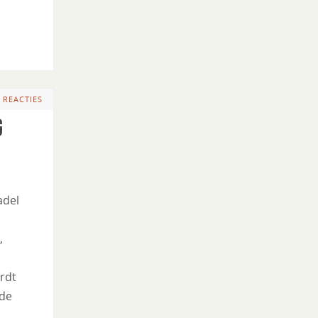
 REACTIES
g
adel
,
rdt
 de