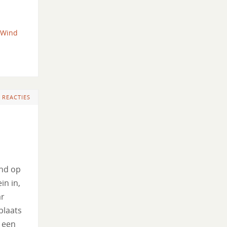
Wind
 REACTIES
ind op
in in,
ar
plaats
 een