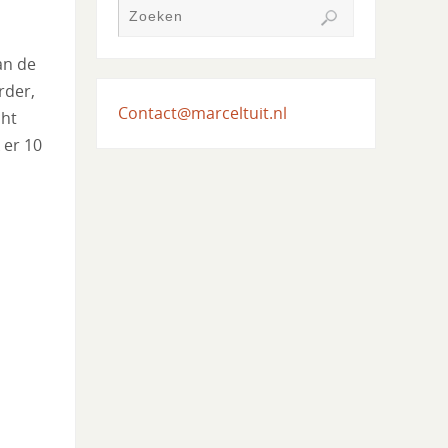
an de
rder,
Contact@marceltuit.nl
cht
 er 10