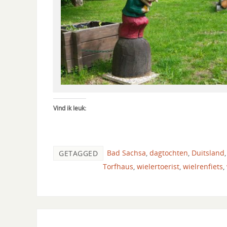
Vind ik leuk:
Bad Sachsa
,
dagtochten
,
Duitsland
GETAGGED
Torfhaus
,
wielertoerist
,
wielrenfiets
,