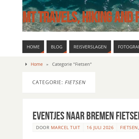
MT TRAVELS, HIKING AND
HOME
BLOG
REISVERSLAGEN
FOTOGRAF
Home
»
Categorie "Fietsen"
CATEGORIE:
FIETSEN
Eventjes naar Bremen fietse
DOOR
MARCEL TUIT
16 JULI 2026
FIETSEN