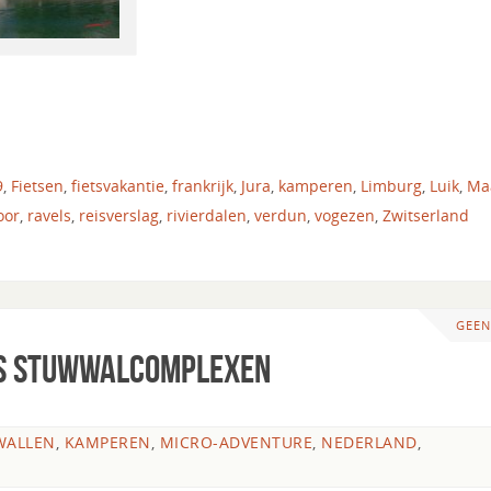
9
,
Fietsen
,
fietsvakantie
,
frankrijk
,
Jura
,
kamperen
,
Limburg
,
Luik
,
Ma
oor
,
ravels
,
reisverslag
,
rivierdalen
,
verdun
,
vogezen
,
Zwitserland
GEEN
gs stuwwalcomplexen
WALLEN
,
KAMPEREN
,
MICRO-ADVENTURE
,
NEDERLAND
,