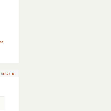
as
,
 REACTIES