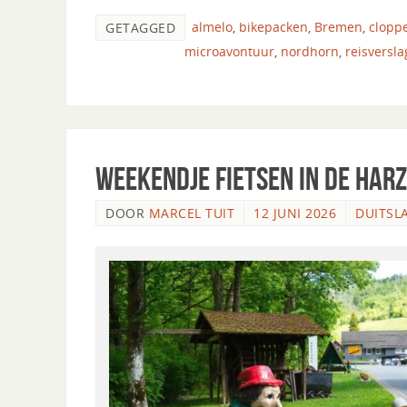
almelo
,
bikepacken
,
Bremen
,
clopp
GETAGGED
microavontuur
,
nordhorn
,
reisversla
Weekendje fietsen in de Harz
DOOR
MARCEL TUIT
12 JUNI 2026
DUITSL