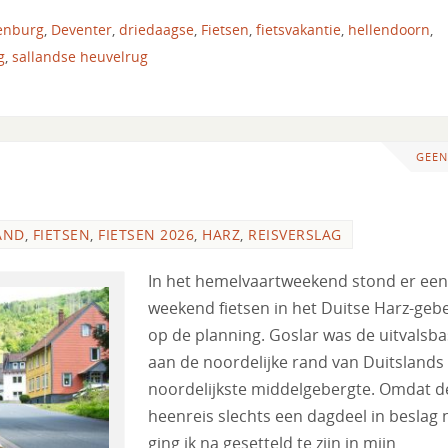
enburg
,
Deventer
,
driedaagse
,
Fietsen
,
fietsvakantie
,
hellendoorn
,
g
,
sallandse heuvelrug
GEEN
AND
,
FIETSEN
,
FIETSEN 2026
,
HARZ
,
REISVERSLAG
In het hemelvaartweekend stond er een
weekend fietsen in het Duitse Harz-geb
op de planning. Goslar was de uitvalsba
aan de noordelijke rand van Duitslands
noordelijkste middelgebergte. Omdat d
heenreis slechts een dagdeel in beslag
ging ik na gesetteld te zijn in mijn