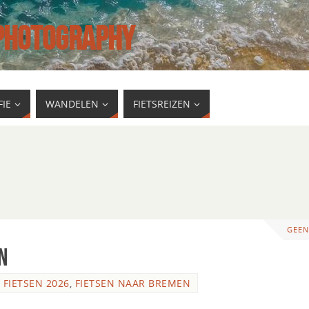
 PHOTOGRAPHY
IE
WANDELEN
FIETSREIZEN
GEEN
n
,
FIETSEN 2026
,
FIETSEN NAAR BREMEN