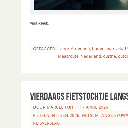
Vind ik leuk:
aare
,
Ardennen
,
buiten
,
eurovelo 1
GETAGGED
Maasroute
,
Nederland
,
ourthe
,
outd
Vierdaags Fietstochtje lan
DOOR
MARCEL TUIT
17 APRIL 2026
FIETSEN
,
FIETSEN 2026
,
FIETSEN LANGS STUW
REISVERSLAG