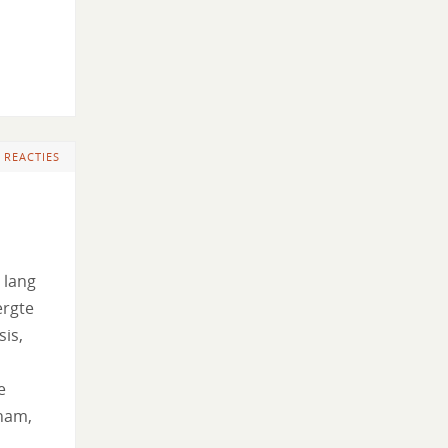
 REACTIES
 lang
ergte
sis,
e
 nam,