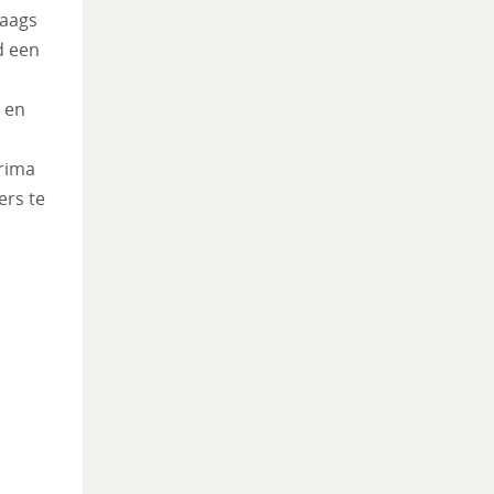
daags
d een
 en
rima
ers te