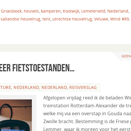
,
Groesbeek
,
heuvels
,
kamperen
,
Kootwijk
,
Lemelerveld
,
Nederland
,
,
sallandse heuvelrug
,
tent
,
utrechtse heuvelrug
,
Veluwe
,
Wind #89
,
GEEN
meer fietstoestanden…
NTURE
,
NEDERLAND
,
NEDERLAND
,
REISVERSLAG
Afgelopen vrijdag reed ik de beladen W
treinstation Rotterdam Alexander de tre
welke mij via een overstap in Gouda na
Zwolle bracht. Bestemming is de Friese 
Lemmer, waar ik morgen voor het eerst