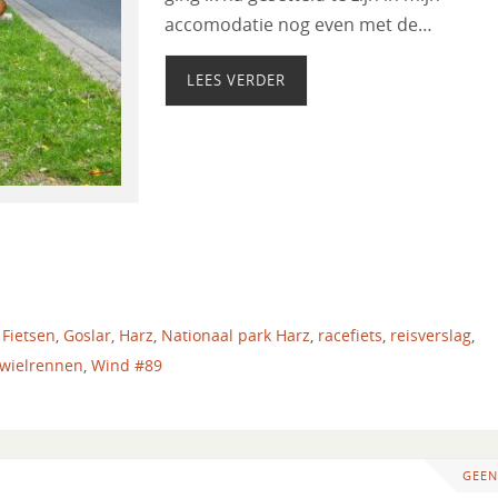
accomodatie nog even met de…
LEES VERDER
,
Fietsen
,
Goslar
,
Harz
,
Nationaal park Harz
,
racefiets
,
reisverslag
,
wielrennen
,
Wind #89
GEEN