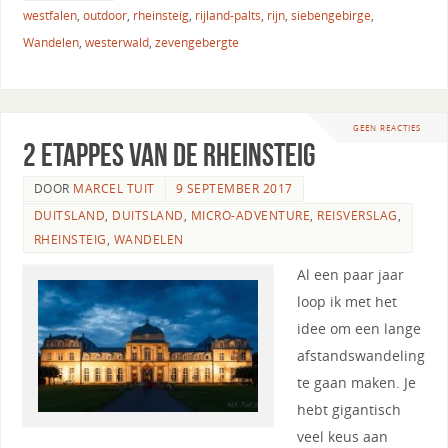
westfalen
,
outdoor
,
rheinsteig
,
rijland-palts
,
rijn
,
siebengebirge
,
Wandelen
,
westerwald
,
zevengebergte
GEEN REACTIES
2 etappes van de Rheinsteig
DOOR
MARCEL TUIT
9 SEPTEMBER 2017
DUITSLAND
,
DUITSLAND
,
MICRO-ADVENTURE
,
REISVERSLAG
,
RHEINSTEIG
,
WANDELEN
Al een paar jaar
loop ik met het
idee om een lange
afstandswandeling
te gaan maken. Je
hebt gigantisch
veel keus aan