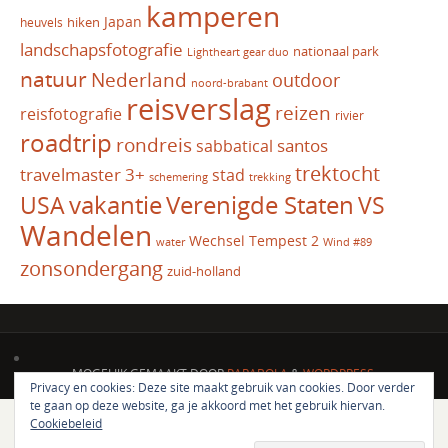
kamperen
Japan
hiken
heuvels
landschapsfotografie
nationaal park
Lightheart gear duo
natuur
Nederland
outdoor
noord-brabant
reisverslag
reizen
reisfotografie
rivier
roadtrip
rondreis
santos
sabbatical
trektocht
travelmaster 3+
stad
schemering
trekking
vakantie
USA
Verenigde Staten
VS
Wandelen
Wechsel Tempest 2
water
Wind #89
zonsondergang
zuid-holland
MOGELIJK GEMAAKT DOOR
PARABOLA
&
WORDPRESS.
Privacy en cookies: Deze site maakt gebruik van cookies. Door verder
te gaan op deze website, ga je akkoord met het gebruik hiervan.
Cookiebeleid