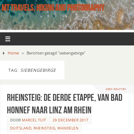
MT TRAVELS, HIKING AND PHOTOGRAPHY
Home
»
Berichten getagd "siebengebirge"
TAG:
SIEBENGEBIRGE
GEEN REACTIES
Rheinsteig: de derde etappe, van Bad
Honnef naar Linz am Rhein
DOOR
MARCEL TUIT
29 DECEMBER 2017
DUITSLAND
,
RHEINSTEIG
,
WANDELEN