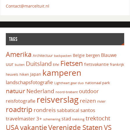
Contact@marceltuit.nl
TAGS
Amerika
Blauwe
bergen
Belgie
Architectuur
backpacken
Fietsen
Duitsland
uur
fietsvakantie
frankrijk
Eifel
buiten
kamperen
Japan
hiken
heuvels
landschapsfotografie
nationaal park
Lightheart gear duo
natuur
Nederland
outdoor
noord-brabant
reisverslag
reizen
reisfotografie
rivier
roadtrip
rondreis
santos
sabbatical
trektocht
travelmaster 3+
stad
schemering
trekking
vakantie
USA
Verenigde Staten
VS