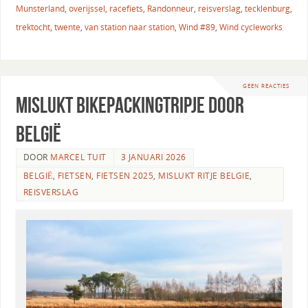
Munsterland
,
overijssel
,
racefiets
,
Randonneur
,
reisverslag
,
tecklenburg
,
trektocht
,
twente
,
van station naar station
,
Wind #89
,
Wind cycleworks
GEEN REACTIES
Mislukt bikepackingtripje door
België
DOOR
MARCEL TUIT
3 JANUARI 2026
BELGIË
,
FIETSEN
,
FIETSEN 2025
,
MISLUKT RITJE BELGIE
,
REISVERSLAG