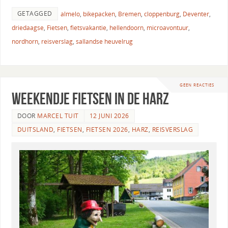
GETAGGED
almelo
,
bikepacken
,
Bremen
,
cloppenburg
,
Deventer
,
driedaagse
,
Fietsen
,
fietsvakantie
,
hellendoorn
,
microavontuur
,
nordhorn
,
reisverslag
,
sallandse heuvelrug
GEEN REACTIES
Weekendje fietsen in de Harz
DOOR
MARCEL TUIT
12 JUNI 2026
DUITSLAND
,
FIETSEN
,
FIETSEN 2026
,
HARZ
,
REISVERSLAG