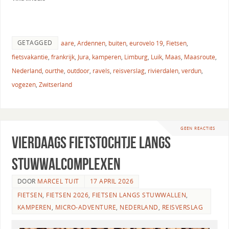
GETAGGED
aare
,
Ardennen
,
buiten
,
eurovelo 19
,
Fietsen
,
fietsvakantie
,
frankrijk
,
Jura
,
kamperen
,
Limburg
,
Luik
,
Maas
,
Maasroute
,
Nederland
,
ourthe
,
outdoor
,
ravels
,
reisverslag
,
rivierdalen
,
verdun
,
vogezen
,
Zwitserland
GEEN REACTIES
Vierdaags Fietstochtje langs
stuwwalcomplexen
DOOR
MARCEL TUIT
17 APRIL 2026
FIETSEN
,
FIETSEN 2026
,
FIETSEN LANGS STUWWALLEN
,
KAMPEREN
,
MICRO-ADVENTURE
,
NEDERLAND
,
REISVERSLAG