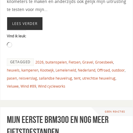
kilometers te maken en anderzijds ook gelijk mijn uitrusting
te testen voor mijn…
LEES VERDER
Vind ik leuk:
GETAGGED
2026
,
buitenspelen
,
Fietsen
,
Gravel
,
Groesbeek
,
heuvels
,
kamperen
,
Kootwijk
,
Lemelerveld
,
Nederland
,
Offroad
,
outdoor
,
pasen
,
reisverslag
,
sallandse heuvelrug
,
tent
,
utrechtse heuvelrug
,
Veluwe
,
Wind #89
,
Wind cycleworks
GEEN REACTIES
Mijn eerste BRM300 en nog meer
fietstoestanden…