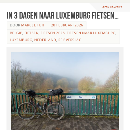
GEEN REACTIES
In 3 dagen naar Luxemburg fietsen…
DOOR
MARCEL TUIT
20 FEBRUARI 2026
BELGIË
,
FIETSEN
,
FIETSEN 2026
,
FIETSEN NAAR LUXEMBURG
,
LUXEMBURG
,
NEDERLAND
,
REISVERSLAG