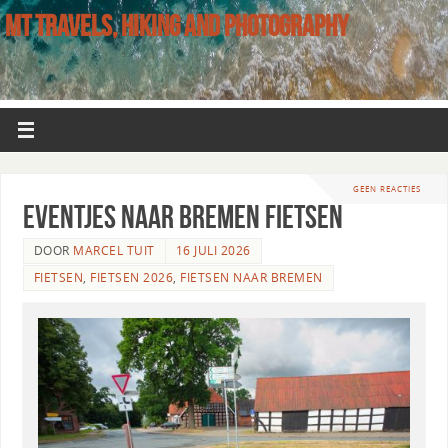
MT TRAVELS, HIKING AND PHOTOGRAPHY
GEEN REACTIES
Eventjes naar Bremen fietsen
DOOR
MARCEL TUIT
16 JULI 2026
FIETSEN
,
FIETSEN 2026
,
FIETSEN NAAR BREMEN