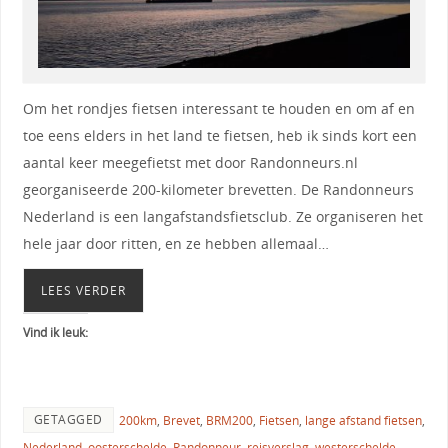
Om het rondjes fietsen interessant te houden en om af en
toe eens elders in het land te fietsen, heb ik sinds kort een
aantal keer meegefietst met door Randonneurs.nl
georganiseerde 200-kilometer brevetten. De Randonneurs
Nederland is een langafstandsfietsclub. Ze organiseren het
hele jaar door ritten, en ze hebben allemaal…
LEES VERDER
Vind ik leuk:
GETAGGED
200km
,
Brevet
,
BRM200
,
Fietsen
,
lange afstand fietsen
,
Nederland
,
oosterschelde
,
Randonneur
,
reisverslag
,
westerschelde
,