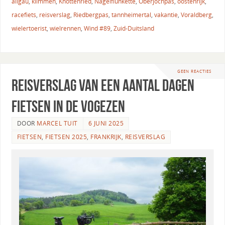
allgau
,
klimmen
,
Knottenried
,
Nagelfluhkette
,
Oberjochpas
,
oostenrijk
,
racefiets
,
reisverslag
,
Riedbergpas
,
tannheimertal
,
vakantie
,
Voraldberg
,
wielertoerist
,
wielrennen
,
Wind #89
,
Zuid-Duitsland
GEEN REACTIES
Reisverslag van een aantal dagen
fietsen in de Vogezen
DOOR
MARCEL TUIT
6 JUNI 2025
FIETSEN
,
FIETSEN 2025
,
FRANKRIJK
,
REISVERSLAG