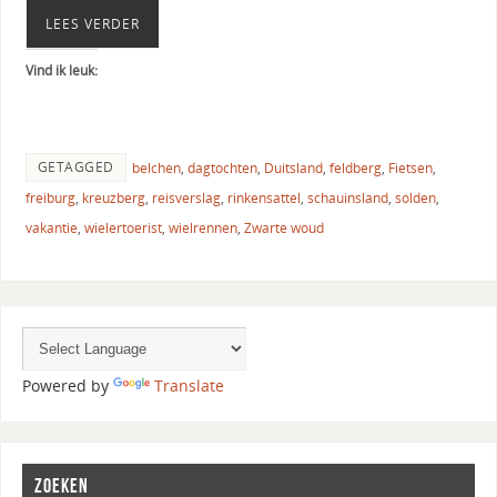
LEES VERDER
Vind ik leuk:
GETAGGED
belchen
,
dagtochten
,
Duitsland
,
feldberg
,
Fietsen
,
freiburg
,
kreuzberg
,
reisverslag
,
rinkensattel
,
schauinsland
,
solden
,
vakantie
,
wielertoerist
,
wielrennen
,
Zwarte woud
Powered by
Translate
ZOEKEN