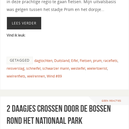
in deze prachtige regio te gaan fietsen. Mijn uitvalsbasis
was gelgen tussen het stadje Prüm en het dorpje…
LEES VERDER
Vind ik leuk:
GETAGGED
dagtochten
,
Duitsland
,
Eifel
,
Fietsen
,
prum
,
racefiets
,
reisverslag
,
schneifel
,
schwarzer mann
,
westeifel
,
wielertoerist
,
wielrenfiets
,
wielrennen
,
Wind #89
GEEN REACTIES
2 daagjes crossen door de bossen
rond het Nationaal park