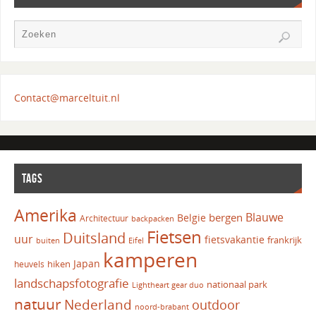
Contact@marceltuit.nl
TAGS
Amerika
Blauwe
bergen
Belgie
Architectuur
backpacken
Fietsen
Duitsland
uur
fietsvakantie
frankrijk
Eifel
buiten
kamperen
Japan
hiken
heuvels
landschapsfotografie
nationaal park
Lightheart gear duo
natuur
Nederland
outdoor
noord-brabant