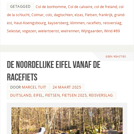
GETAGGED
Col de bonhomme
,
Col de calvaire
,
col de freland
,
col
de la schlucht
,
Colmar
,
cols
,
dagtochten
,
elzas
,
Fietsen
,
frankrijk
,
grand-
est
,
Haut-Koenigsbourg
,
kaysersberg
,
klimmen
,
racefiets
,
reisverslag
,
Selestat
,
vogezen
,
wielertoerist
,
wielrennen
,
Wijngaarden
,
Wind #89
GEEN REACTIES
De Noordelijke Eifel vanaf de
racefiets
DOOR
MARCEL TUIT
24 MAART 2025
DUITSLAND
,
EIFEL
,
FIETSEN
,
FIETSEN 2025
,
REISVERSLAG