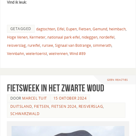
Vind ik leuk:
GETAGGED
dagtochten
,
Eifel
,
Eupen
,
Fietsen
,
Gemund
,
heimbach
,
Hoge Venen
,
Kermeter
,
nationaal park eifel
,
nideggen
,
nordeifel
,
reisverslag
,
rureifel
,
rursee
,
Signaal van Botrange
,
simmerath
,
Vennbahn
,
wielertoerist
,
wielrennen
,
Wind #89
GEEN REACTIES
Fietsweek in het Zwarte Woud
DOOR
MARCEL TUIT
15 OKTOBER 2024
DUITSLAND
,
FIETSEN
,
FIETSEN 2024
,
REISVERSLAG
,
SCHWARZWALD