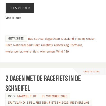
LEES VERDER
Vind ik leuk:
GETAGGED
Bad Sachsa
,
dagtochten
,
Duitsland
,
Fietsen
,
Goslar
,
Harz
,
Nationaal park Harz
,
racefiets
,
reisverslag
,
Torfhaus
,
wielertoerist
,
wielrenfiets
,
wielrennen
,
Wind #89
GEEN REACTIES
2 dagen met de racefiets in de
Schneifel
DOOR
MARCEL TUIT
31 OKTOBER 2025
DUITSLAND
,
EIFEL
,
FIETSEN
,
FIETSEN 2025
,
REISVERSLAG