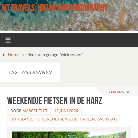
MT TRAVELS, HIKING AND PHOTOGRAPHY
Home
»
Berichten getagd "wielrennen"
TAG:
WIELRENNEN
GEEN REACTIES
Weekendje fietsen in de Harz
DOOR
MARCEL TUIT
12 JUNI 2026
DUITSLAND
,
FIETSEN
,
FIETSEN 2026
,
HARZ
,
REISVERSLAG