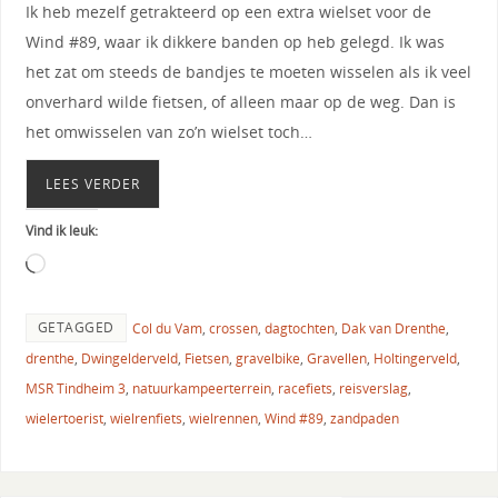
Ik heb mezelf getrakteerd op een extra wielset voor de
Wind #89, waar ik dikkere banden op heb gelegd. Ik was
het zat om steeds de bandjes te moeten wisselen als ik veel
onverhard wilde fietsen, of alleen maar op de weg. Dan is
het omwisselen van zo’n wielset toch…
LEES VERDER
Vind ik leuk:
GETAGGED
Col du Vam
,
crossen
,
dagtochten
,
Dak van Drenthe
,
drenthe
,
Dwingelderveld
,
Fietsen
,
gravelbike
,
Gravellen
,
Holtingerveld
,
MSR Tindheim 3
,
natuurkampeerterrein
,
racefiets
,
reisverslag
,
wielertoerist
,
wielrenfiets
,
wielrennen
,
Wind #89
,
zandpaden