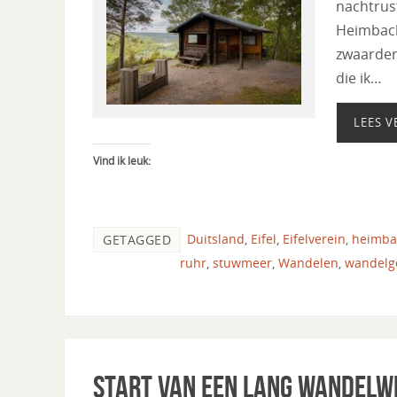
nachtrust
Heimbach
zwaarder
die ik…
LEES V
Vind ik leuk:
Duitsland
,
Eifel
,
Eifelverein
,
heimba
GETAGGED
ruhr
,
stuwmeer
,
Wandelen
,
wandelg
Start van een lang wandelwe