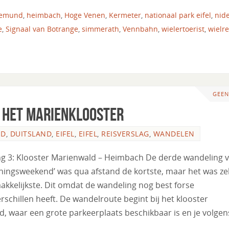
emund
,
heimbach
,
Hoge Venen
,
Kermeter
,
nationaal park eifel
,
nid
e
,
Signaal van Botrange
,
simmerath
,
Vennbahn
,
wielertoerist
,
wielr
GEEN
m het Marienklooster
ND
,
DUITSLAND
,
EIFEL
,
EIFEL
,
REISVERSLAG
,
WANDELEN
g 3: Klooster Marienwald – Heimbach De derde wandeling 
ainingsweekend’ was qua afstand de kortste, maar het was ze
akkelijkste. Dit omdat de wandeling nog best forse
schillen heeft. De wandelroute begint bij het klooster
d, waar een grote parkeerplaats beschikbaar is en je volgen