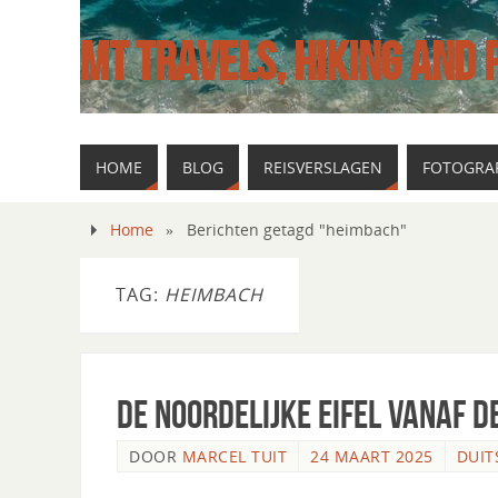
MT TRAVELS, HIKING AND
HOME
BLOG
REISVERSLAGEN
FOTOGRAF
Home
»
Berichten getagd "heimbach"
TAG:
HEIMBACH
De Noordelijke Eifel vanaf d
DOOR
MARCEL TUIT
24 MAART 2025
DUIT