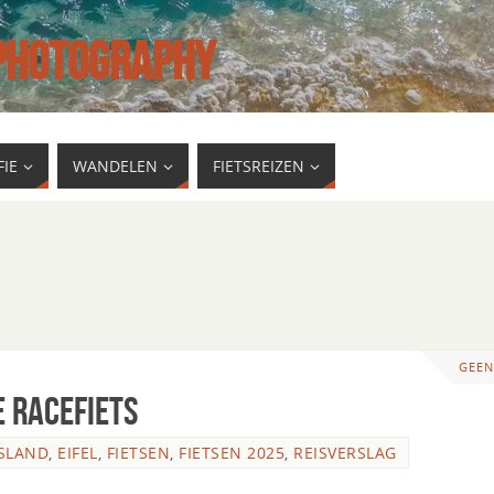
 PHOTOGRAPHY
IE
WANDELEN
FIETSREIZEN
GEEN
e racefiets
SLAND
,
EIFEL
,
FIETSEN
,
FIETSEN 2025
,
REISVERSLAG