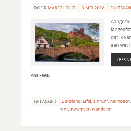
DOOR
MARCEL TUIT
3 MEI 2018
DUITSLA
Aangezie
langeafs
dat ik va
aan wat 
LEES V
Vind ik leuk:
Duitsland
,
Eifel
,
einruhr
,
heimbach
GETAGGED
ruhr
,
stuwmeer
,
Wandelen