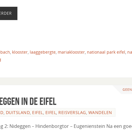
ERDER
mbach
,
klooster
,
laaggebergte
,
mariaklooster
,
nationaal park eifel
,
na
d
GEEN
ggen in de Eifel
ND
,
DUITSLAND
,
EIFEL
,
EIFEL
,
REISVERSLAG
,
WANDELEN
g 2: Nideggen – Hindenborgtor – Eugenienstein Na een go