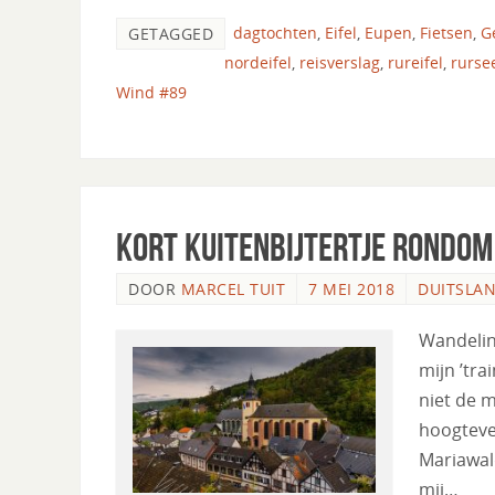
dagtochten
,
Eifel
,
Eupen
,
Fietsen
,
G
GETAGGED
nordeifel
,
reisverslag
,
rureifel
,
rurse
Wind #89
Kort kuitenbijtertje rondo
DOOR
MARCEL TUIT
7 MEI 2018
DUITSLA
Wandelin
mijn ’tr
niet de m
hoogtever
Mariawal
mij…