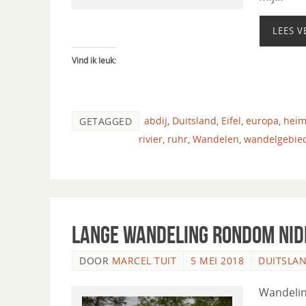
LEES V
Vind ik leuk:
abdij
,
Duitsland
,
Eifel
,
europa
,
hei
GETAGGED
rivier
,
ruhr
,
Wandelen
,
wandelgebie
Lange wandeling rondom Nide
DOOR
MARCEL TUIT
5 MEI 2018
DUITSLA
Wandelin