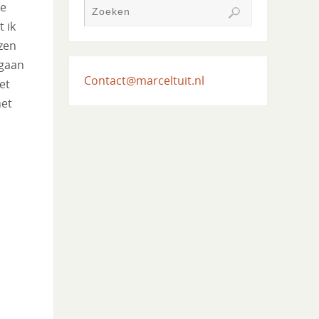
de
 ik
izen
 gaan
Contact@marceltuit.nl
et
het