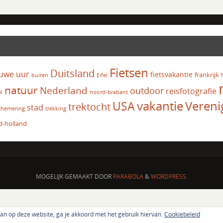
Fietsen
Duitsland
uwe uur
fietsvakantie
frankrijk
Eifel
buiten
natuur
Nederland
outdoor
reisfotografie
k
noord-brabant
vakantie
USA
Vereni
trektocht
stad
chemering
trekking
d-holland
MOGELIJK GEMAAKT DOOR
PARABOLA
&
WORDPRESS.
aan op deze website, ga je akkoord met het gebruik hiervan.
Cookiebeleid