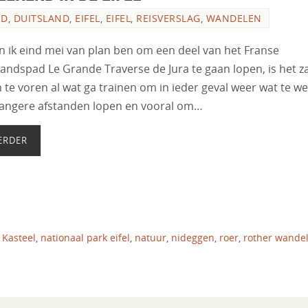
ND
,
DUITSLAND
,
EIFEL
,
EIFEL
,
REISVERSLAG
,
WANDELEN
n ik eind mei van plan ben om een deel van het Franse
tandspad Le Grande Traverse de Jura te gaan lopen, is het z
n te voren al wat ga trainen om in ieder geval weer wat te 
langere afstanden lopen en vooral om…
ERDER
,
Kasteel
,
nationaal park eifel
,
natuur
,
nideggen
,
roer
,
rother wande