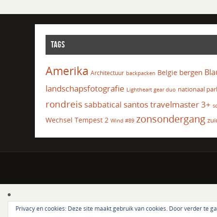
TAGS
Amerika
Bla
bergen
Belgie
Architectuur
backpacken
landschapsfotografie
nationaal par
Lightheart gear duo
rondreis
santos travelmaster 3+
sabbatical
s
zonsondergang
Wechsel Tempest 2
zui
Wind #89
Privacy en cookies: Deze site maakt gebruik van cookies. Door verder te g