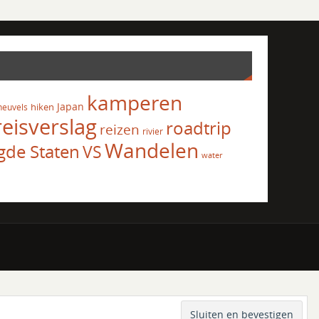
kamperen
Japan
hiken
heuvels
reisverslag
roadtrip
reizen
rivier
Wandelen
gde Staten
VS
water