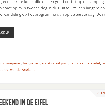
, een lekkere kop koffie en een goed ontbijt op de camping 
 staat op mijn tweede dag in de Duitse Eifel een langere en
e wandeling op het programma dan op de eerste dag. De r
ERDER
ch
,
kamperen
,
laaggebergte
,
nationaal park
,
nationaal park eifel
,
ri
ebied
,
wandelweekend
GEEN
ekend in de Eifel