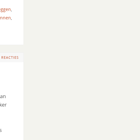
eggen
,
ennen
,
 REACTIES
van
ker
s