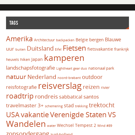
TAGS
Amerika
Blauwe
bergen
Belgie
Architectuur
backpacken
Fietsen
Duitsland
uur
fietsvakantie
frankrijk
Eifel
buiten
kamperen
Japan
hiken
heuvels
landschapsfotografie
nationaal park
Lightheart gear duo
natuur
Nederland
outdoor
noord-brabant
reisverslag
reizen
reisfotografie
rivier
roadtrip
rondreis
santos
sabbatical
trektocht
travelmaster 3+
stad
schemering
trekking
vakantie
USA
Verenigde Staten
VS
Wandelen
Wechsel Tempest 2
water
Wind #89
zonsondergang
zuid-holland