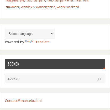
laaggebergte
,
nationaal park
,
nationaal park eifel
,
rivier
,
ruhr
,
stuwmeer
,
Wandelen
,
wandelgebied
,
wandelweekend
Powered by
Translate
ZOEKEN
Contact@marceltuit.nl