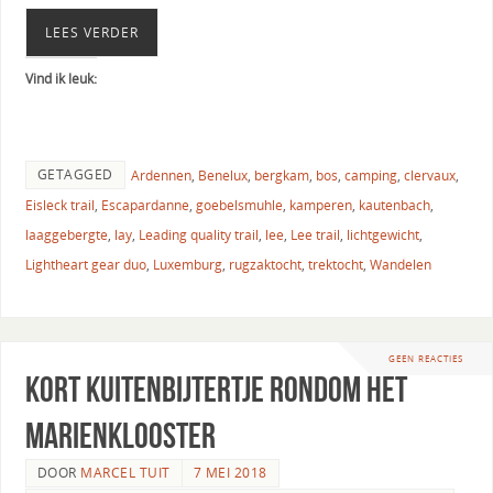
LEES VERDER
Vind ik leuk:
GETAGGED
Ardennen
,
Benelux
,
bergkam
,
bos
,
camping
,
clervaux
,
Eisleck trail
,
Escapardanne
,
goebelsmuhle
,
kamperen
,
kautenbach
,
laaggebergte
,
lay
,
Leading quality trail
,
lee
,
Lee trail
,
lichtgewicht
,
Lightheart gear duo
,
Luxemburg
,
rugzaktocht
,
trektocht
,
Wandelen
GEEN REACTIES
Kort kuitenbijtertje rondom het
Marienklooster
DOOR
MARCEL TUIT
7 MEI 2018