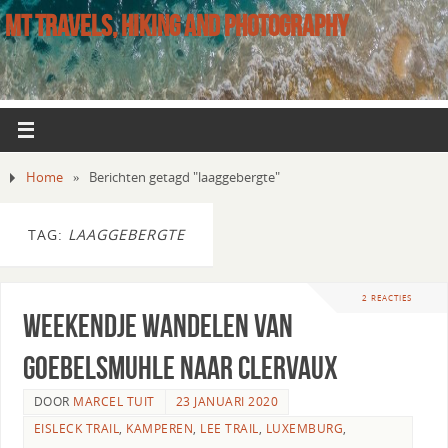
MT TRAVELS, HIKING AND PHOTOGRAPHY
Home
»
Berichten getagd "laaggebergte"
TAG:
LAAGGEBERGTE
2 REACTIES
Weekendje wandelen van
Goebelsmuhle naar Clervaux
DOOR
MARCEL TUIT
23 JANUARI 2020
EISLECK TRAIL
,
KAMPEREN
,
LEE TRAIL
,
LUXEMBURG
,