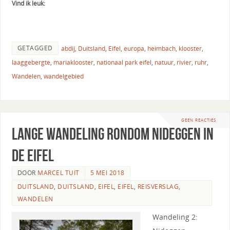
Vind ik leuk:
GETAGGED
abdij
,
Duitsland
,
Eifel
,
europa
,
heimbach
,
klooster
,
laaggebergte
,
mariaklooster
,
nationaal park eifel
,
natuur
,
rivier
,
ruhr
,
Wandelen
,
wandelgebied
GEEN REACTIES
Lange wandeling rondom Nideggen in
de Eifel
DOOR
MARCEL TUIT
5 MEI 2018
DUITSLAND
,
DUITSLAND
,
EIFEL
,
EIFEL
,
REISVERSLAG
,
WANDELEN
Wandeling 2: