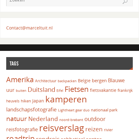
Contact@marceltuit.nl
TAGS
Amerika
Blauwe
bergen
Belgie
Architectuur
backpacken
Fietsen
Duitsland
uur
fietsvakantie
frankrijk
Eifel
buiten
kamperen
Japan
hiken
heuvels
landschapsfotografie
nationaal park
Lightheart gear duo
natuur
Nederland
outdoor
noord-brabant
reisverslag
reizen
reisfotografie
rivier
roadtrip
rondreis