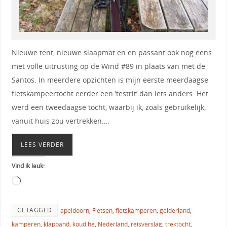
Nieuwe tent, nieuwe slaapmat en en passant ook nog eens
met volle uitrusting op de Wind #89 in plaats van met de
Santos. In meerdere opzichten is mijn eerste meerdaagse
fietskampeertocht eerder een ’testrit’ dan iets anders. Het
werd een tweedaagse tocht, waarbij ik, zoals gebruikelijk,
vanuit huis zou vertrekken….
LEES VERDER
Vind ik leuk:
GETAGGED
apeldoorn
,
Fietsen
,
fietskamperen
,
gelderland
,
kamperen
,
klapband
,
koud he
,
Nederland
,
reisverslag
,
trektocht
,