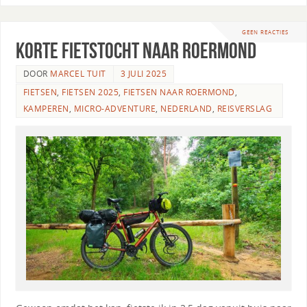
GEEN REACTIES
Korte fietstocht naar Roermond
DOOR
MARCEL TUIT
3 JULI 2025
FIETSEN
,
FIETSEN 2025
,
FIETSEN NAAR ROERMOND
,
KAMPEREN
,
MICRO-ADVENTURE
,
NEDERLAND
,
REISVERSLAG