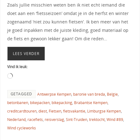
Zoals jullie misschien weten ben ik niet echt iemand die
doet aan een ‘fietsseizoen’ omdat je in de herfst en winter
zogenaamd ‘niet zou kunnen fietsen’. Ik ben meer van het
je goed inpakken met de juiste kleding, goed materiaal op
de fiets en gewoon lekker gaan! Om die reden…
LEES VERDER
Vind ik leuk:
GETAGGED
Antwerpse Kempen
,
baronie van breda
,
Belgie
,
betonbanen
,
bikepacken
,
bikepacking
,
Brabantse Kempen
,
creditcardtouren
,
diest
,
Fietsen
,
fietsvakantie
,
Limburgse Kempen
,
Nederland
,
racefiets
,
reisverslag
,
Sint-Truiden
,
trektocht
,
Wind #89
,
Wind cycleworks