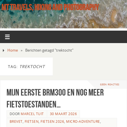
MT TRAVELS, HIKING AND PHOTOGRAPHY
Home
»
Berichten getagd "trektocht"
TAG:
TREKTOCHT
GEEN REACTIES
Mijn eerste BRM300 en nog meer
fietstoestanden…
DOOR
MARCEL TUIT
30 MAART 2026
BREVET
,
FIETSEN
,
FIETSEN 2026
,
MICRO-ADVENTURE
,