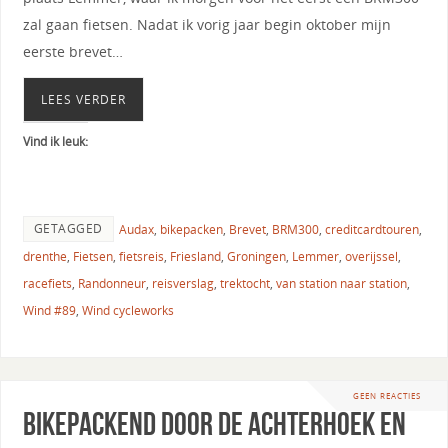
zal gaan fietsen. Nadat ik vorig jaar begin oktober mijn
eerste brevet…
LEES VERDER
Vind ik leuk:
GETAGGED
Audax
,
bikepacken
,
Brevet
,
BRM300
,
creditcardtouren
,
drenthe
,
Fietsen
,
fietsreis
,
Friesland
,
Groningen
,
Lemmer
,
overijssel
,
racefiets
,
Randonneur
,
reisverslag
,
trektocht
,
van station naar station
,
Wind #89
,
Wind cycleworks
GEEN REACTIES
Bikepackend door de Achterhoek en