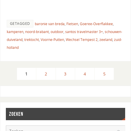
GETAGGED
baronie van breda
,
Fietsen
,
Goeree-Overflakkee
,
kamperen
,
noord-brabant
,
outdoor
,
santos travelmaster 3+
,
schouwen-
duiveland
,
trektocht
,
Voorne-Putten
,
Wechsel Tempest 2
,
zeeland
,
zuid-
holland
1
2
3
4
5
ZOEKEN