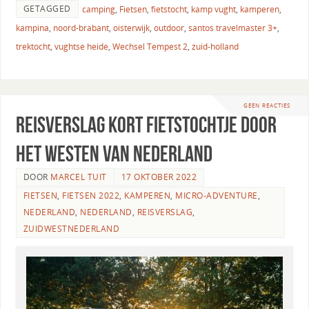
GETAGGED
camping
,
Fietsen
,
fietstocht
,
kamp vught
,
kamperen
,
kampina
,
noord-brabant
,
oisterwijk
,
outdoor
,
santos travelmaster 3+
,
trektocht
,
vughtse heide
,
Wechsel Tempest 2
,
zuid-holland
GEEN REACTIES
Reisverslag kort fietstochtje door
het Westen van Nederland
DOOR
MARCEL TUIT
17 OKTOBER 2022
FIETSEN
,
FIETSEN 2022
,
KAMPEREN
,
MICRO-ADVENTURE
,
NEDERLAND
,
NEDERLAND
,
REISVERSLAG
,
ZUIDWESTNEDERLAND