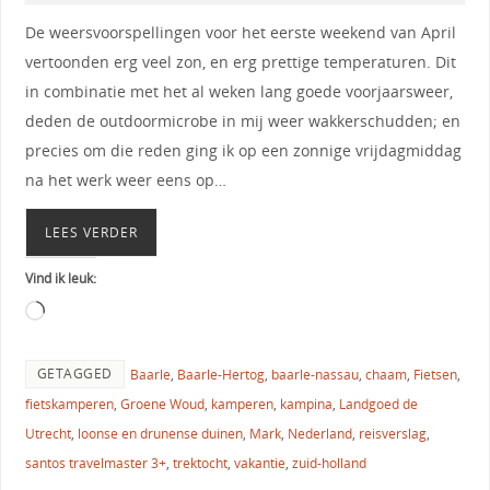
De weersvoorspellingen voor het eerste weekend van April
vertoonden erg veel zon, en erg prettige temperaturen. Dit
in combinatie met het al weken lang goede voorjaarsweer,
deden de outdoormicrobe in mij weer wakkerschudden; en
precies om die reden ging ik op een zonnige vrijdagmiddag
na het werk weer eens op…
LEES VERDER
Vind ik leuk:
GETAGGED
Baarle
,
Baarle-Hertog
,
baarle-nassau
,
chaam
,
Fietsen
,
fietskamperen
,
Groene Woud
,
kamperen
,
kampina
,
Landgoed de
Utrecht
,
loonse en drunense duinen
,
Mark
,
Nederland
,
reisverslag
,
santos travelmaster 3+
,
trektocht
,
vakantie
,
zuid-holland