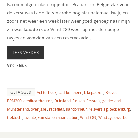
Na mijn afgebroken tripje door Brabant en Belgie vlak voor
de kerst was ik de fietsmicrobe nog niet helemaal kwijt, en
zodra het weer een week later weer goed genoeg naar mijn
zin was laadde ik de Wind #89 weer op met de nodige
tasjes en voorzien van een reservezadel,…
LEES VERDER
Vind ik leuk:
GETAGGED
Achterhoek
,
bad-bentheim
,
bikepacken
,
Brevet
,
BRM200
,
creditcardtouren
,
Duitsland
,
Fietsen
,
fietsreis
,
gelderland
,
Munsterland
,
overijssel
,
racefiets
,
Randonneur
,
reisverslag
,
tecklenburg
,
trektocht
,
twente
,
van station naar station
,
Wind #89
,
Wind cycleworks