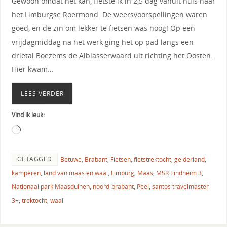
Gewoon omdat het kan, fietste ik in 2,5 dag vanuit huis naar
het Limburgse Roermond. De weersvoorspellingen waren
goed, en de zin om lekker te fietsen was hoog! Op een
vrijdagmiddag na het werk ging het op pad langs een
drietal Boezems de Alblasserwaard uit richting het Oosten.
Hier kwam…
LEES VERDER
Vind ik leuk:
GETAGGED
Betuwe
,
Brabant
,
Fietsen
,
fietstrektocht
,
gelderland
,
kamperen
,
land van maas en waal
,
Limburg
,
Maas
,
MSR Tindheim 3
,
Nationaal park Maasduinen
,
noord-brabant
,
Peel
,
santos travelmaster
3+
,
trektocht
,
waal