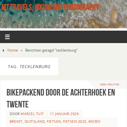
MT TRAVELS, HIKING AND PHOTOGRAPHY
Home
»
Berichten getagd "tecklenburg"
TAG:
TECKLENBURG
GEEN REACTIES
Bikepackend door de Achterhoek en
Twente
DOOR
MARCEL TUIT
11 JANUARI 2026
BREVET
,
DUITSLAND
,
FIETSEN
,
FIETSEN 2025
,
MICRO-