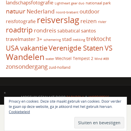
landschapsfotografie
nationaal park
Lightheart gear duo
natuur
Nederland
outdoor
noord-brabant
reisverslag
reizen
reisfotografie
rivier
roadtrip
rondreis
santos
sabbatical
trektocht
travelmaster 3+
stad
schemering
trekking
vakantie
USA
Verenigde Staten
VS
Wandelen
Wechsel Tempest 2
water
Wind #89
zonsondergang
zuid-holland
MOGELIJK GEMAAKT DOOR
PARABOLA
&
WORDPRESS.
Privacy en cookies: Deze site maakt gebruik van cookies. Door verder
te gaan op deze website, ga je akkoord met het gebruik hiervan.
Cookiebeleid