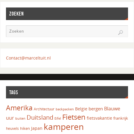
ZOEKEN
Contact@marceltuit.nl
TAGS
Amerika
Blauwe
bergen
Belgie
Architectuur
backpacken
Fietsen
Duitsland
uur
fietsvakantie
frankrijk
Eifel
buiten
kamperen
Japan
hiken
heuvels