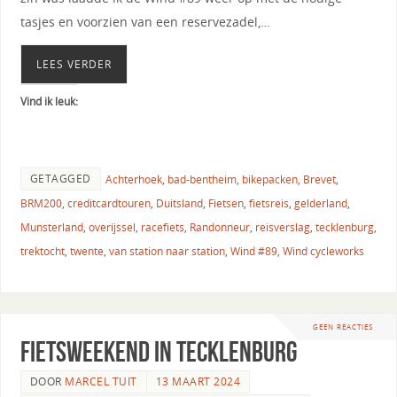
tasjes en voorzien van een reservezadel,…
LEES VERDER
Vind ik leuk:
GETAGGED
Achterhoek
,
bad-bentheim
,
bikepacken
,
Brevet
,
BRM200
,
creditcardtouren
,
Duitsland
,
Fietsen
,
fietsreis
,
gelderland
,
Munsterland
,
overijssel
,
racefiets
,
Randonneur
,
reisverslag
,
tecklenburg
,
trektocht
,
twente
,
van station naar station
,
Wind #89
,
Wind cycleworks
GEEN REACTIES
Fietsweekend in Tecklenburg
DOOR
MARCEL TUIT
13 MAART 2024