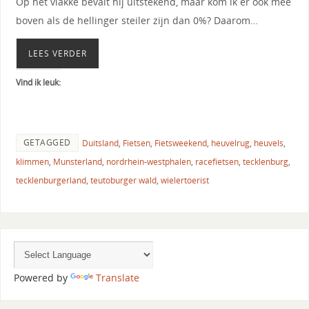
Op het vlakke bevalt hij uitstekend, maar kom ik er ook mee
boven als de hellinger steiler zijn dan 0%? Daarom…
LEES VERDER
Vind ik leuk:
GETAGGED
Duitsland
,
Fietsen
,
Fietsweekend
,
heuvelrug
,
heuvels
,
klimmen
,
Munsterland
,
nordrhein-westphalen
,
racefietsen
,
tecklenburg
,
tecklenburgerland
,
teutoburger wald
,
wielertoerist
Powered by
Translate