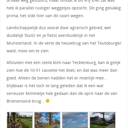
drukke weg gestuurd, maar omdat ik dit vrij snel zat was
heb ik parallel rustiger weggetjes opzocht. Dit ging gelukkig
prima, het stikt hier van dit soort wegen.
Landschappelijk dus vooral door agrarisch gebied, wel
duidelijk ‘Duits’ en je fietst overduidelijk in het
Munsterland. In de verte de heuvelrug van het Teutoburger
wald; mooi om te zien.
Afsluiten met een steile klim naar Tecklenburg, kan ik gelijk
zien hoe de 10-51 cassette het doet; en dat was meer dan
goed. Alleen de benen hadden het er moeilijk mee…
blijkbaar is het toch te lang geleden dat ik een wat
serieuzer klimmetje heb gedaan dan de oprit naar de van
Brienenoord-brug…