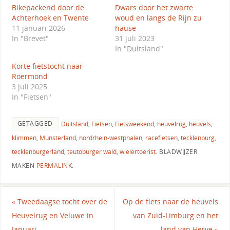
Bikepackend door de
Dwars door het zwarte
Achterhoek en Twente
woud en langs de Rijn zu
11 januari 2026
hause
In "Brevet"
31 juli 2023
In "Duitsland"
Korte fietstocht naar
Roermond
3 juli 2025
In "Fietsen"
GETAGGED
Duitsland
,
Fietsen
,
Fietsweekend
,
heuvelrug
,
heuvels
,
klimmen
,
Munsterland
,
nordrhein-westphalen
,
racefietsen
,
tecklenburg
,
tecklenburgerland
,
teutoburger wald
,
wielertoerist
.
BLADWIJZER
MAKEN
PERMALINK
.
«
Tweedaagse tocht over de
Op de fiets naar de heuvels
Heuvelrug en Veluwe in
van Zuid-Limburg en het
Januari
land van Herve
»