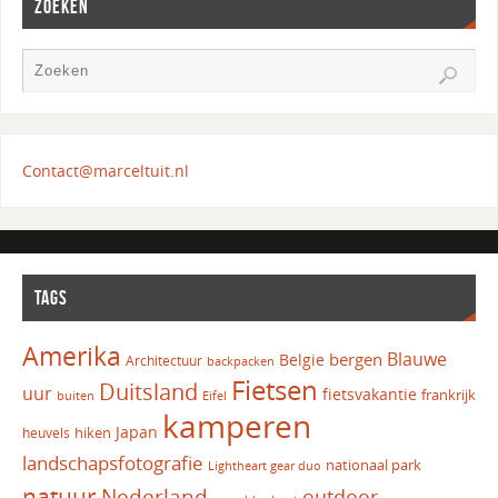
ZOEKEN
Contact@marceltuit.nl
TAGS
Amerika
Blauwe
bergen
Belgie
Architectuur
backpacken
Fietsen
Duitsland
uur
fietsvakantie
frankrijk
Eifel
buiten
kamperen
Japan
hiken
heuvels
landschapsfotografie
nationaal park
Lightheart gear duo
natuur
Nederland
outdoor