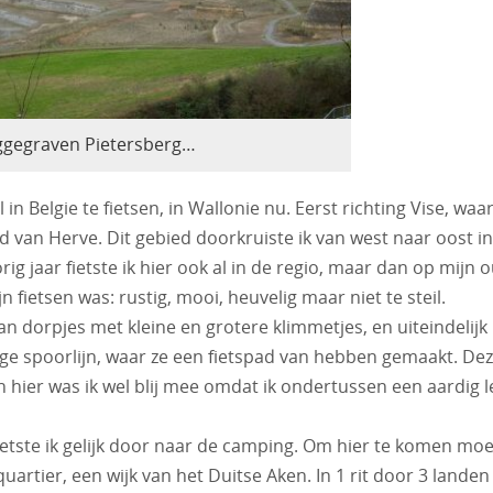
gegraven Pietersberg…
in Belgie te fietsen, in Wallonie nu. Eerst richting Vise, waar
nd van Herve. Dit gebied doorkruiste ik van west naar oost i
rig jaar fietste ik hier ook al in de regio, maar dan op mijn 
jn fietsen was: rustig, mooi, heuvelig maar niet te steil.
an dorpjes met kleine en grotere klimmetjes, en uiteindelijk
ge spoorlijn, waar ze een fietspad van hebben gemaakt. De
en hier was ik wel blij mee omdat ik ondertussen een aardig 
tste ik gelijk door naar de camping. Om hier te komen moe
artier, een wijk van het Duitse Aken. In 1 rit door 3 landen