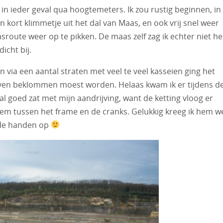
in ieder geval qua hoogtemeters. Ik zou rustig beginnen, in
n kort klimmetje uit het dal van Maas, en ook vrij snel weer
oute weer op te pikken. De maas zelf zag ik echter niet he
dicht bij.
 en via een aantal straten met veel te veel kasseien ging het
l even beklommen moest worden. Helaas kwam ik er tijdens d
aal goed zat met mijn aandrijving, want de ketting vloog er
klem tussen het frame en de cranks. Gelukkig kreeg ik hem w
nde handen op