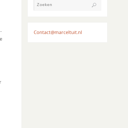
-
Contact@marceltuit.nl
te
r