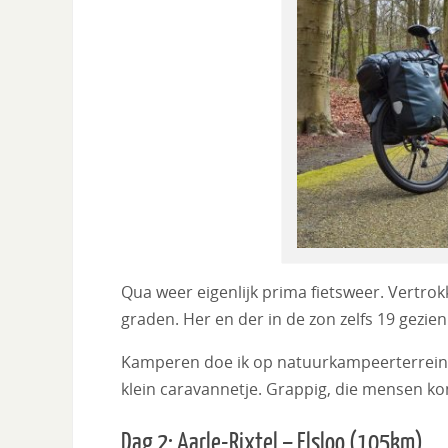
Qua weer eigenlijk prima fietsweer. Vertrokk
graden. Her en der in de zon zelfs 19 gezien.
Kamperen doe ik op natuurkampeerterrein D
klein caravannetje. Grappig, die mensen k
Dag 2: Aarle-Rixtel – Elsloo (105km)