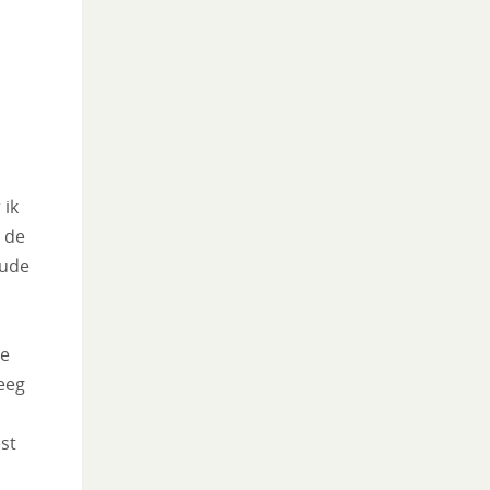
 ik
n de
oude
ze
leeg
st