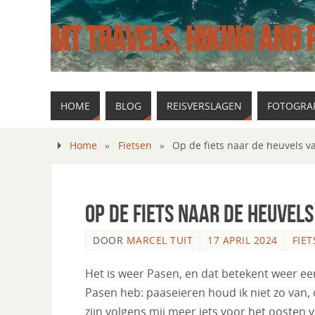
MT TRAVELS, HIKING AND
HOME
BLOG
REISVERSLAGEN
FOTOGRAF
Home
»
Fietsen
»
Op de fiets naar de heuvels v
Op de fiets naar de heuvel
DOOR
MARCEL TUIT
17 APRIL 2024
FIE
Het is weer Pasen, en dat betekent weer een
Pasen heb: paaseieren houd ik niet zo van
zijn volgens mij meer iets voor het oosten v