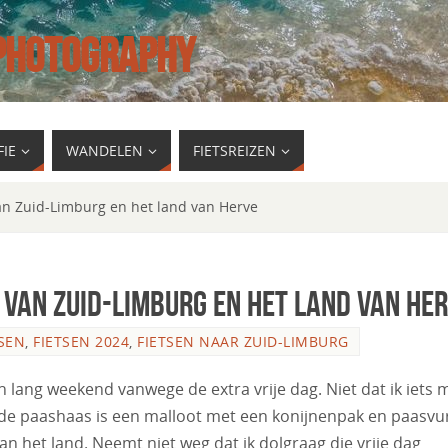
 PHOTOGRAPHY
IE
WANDELEN
FIETSREIZEN
an Zuid-Limburg en het land van Herve
s van Zuid-Limburg en het land van He
TSEN
,
FIETSEN 2024
,
FIETSEN NAAR ZUID-LIMBURG
 lang weekend vanwege de extra vrije dag. Niet dat ik iets 
, de paashaas is een malloot met een konijnenpak en paasvu
an het land. Neemt niet weg dat ik dolgraag die vrije dag