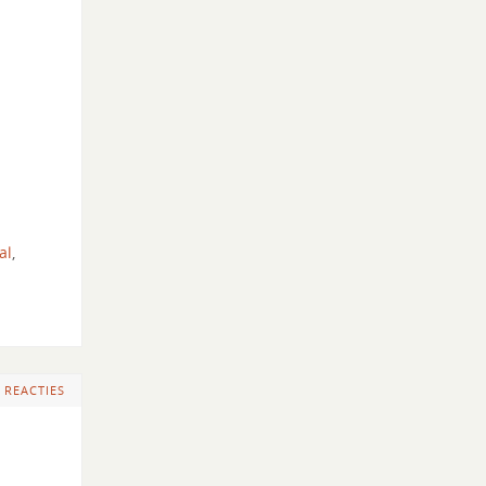
al
,
 REACTIES