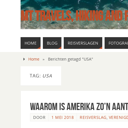
MT TRAVELS, HIKING AND
HOME
BLOG
REISVERSLAGEN
FOTOGRAF
Home
»
Berichten getagd "USA"
TAG:
USA
Waarom is Amerika zo’n aan
DOOR
1 MEI 2018
REISVERSLAG
,
VERENIG