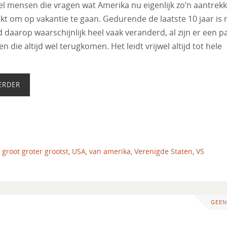
eel mensen die vragen wat Amerika nu eigenlijk zo’n aantrekke
t om op vakantie te gaan. Gedurende de laatste 10 jaar is 
daarop waarschijnlijk heel vaak veranderd, al zijn er een p
nen die altijd wel terugkomen. Het leidt vrijwel altijd tot hele
ERDER
,
groot groter grootst
,
USA
,
van amerika
,
Verenigde Staten
,
VS
GEEN