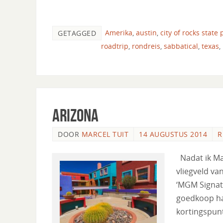
Amerika
,
austin
,
city of rocks state 
GETAGGED
roadtrip
,
rondreis
,
sabbatical
,
texas
,
Arizona
DOOR
MARCEL TUIT
14 AUGUSTUS 2014
R
Nadat ik Ma
vliegveld va
‘MGM Signatu
goedkoop ha
kortingspu