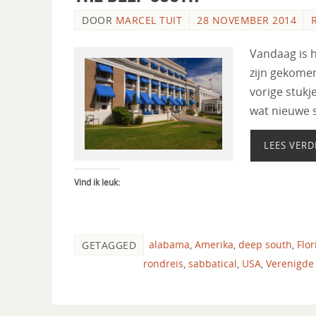
DOOR
MARCEL TUIT
28 NOVEMBER 2014
Vandaag is 
zijn gekomen
vorige stukj
wat nieuwe s
LEES VERD
Vind ik leuk:
alabama
,
Amerika
,
deep south
,
Flor
GETAGGED
rondreis
,
sabbatical
,
USA
,
Verenigde