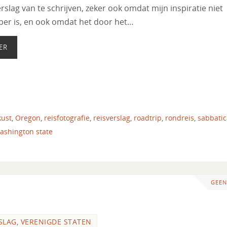
rslag van te schrijven, zeker ook omdat mijn inspiratie niet
per is, en ook omdat het door het…
ER
kust
,
Oregon
,
reisfotografie
,
reisverslag
,
roadtrip
,
rondreis
,
sabbatic
ashington state
GEEN
SLAG
,
VERENIGDE STATEN