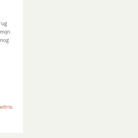
rug
 mijn
 nog
adtrip
,