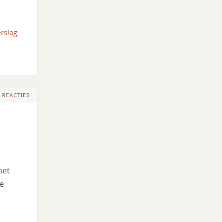
erslag
,
 REACTIES
het
we