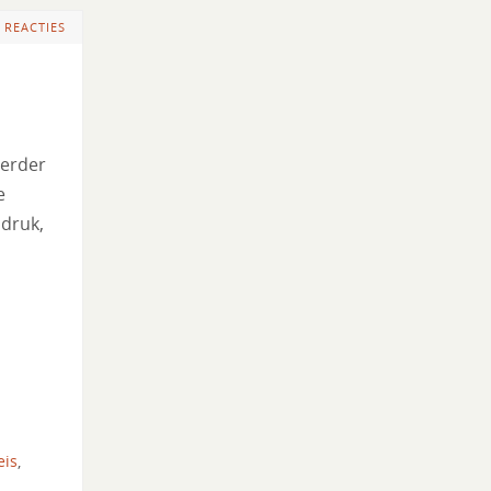
 REACTIES
verder
e
 druk,
eis
,