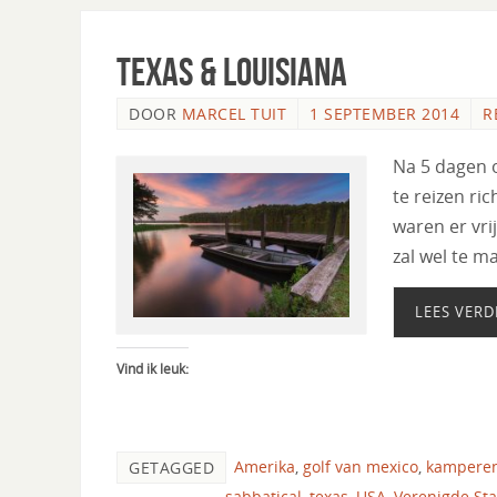
Texas & Louisiana
DOOR
MARCEL TUIT
1 SEPTEMBER 2014
R
Na 5 dagen o
te reizen ri
waren er vri
zal wel te 
LEES VERD
Vind ik leuk:
Amerika
,
golf van mexico
,
kampere
GETAGGED
sabbatical
,
texas
,
USA
,
Verenigde St