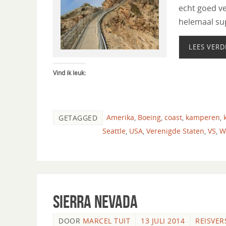
echt goed ve
helemaal su
LEES VERD
Vind ik leuk:
Amerika
,
Boeing
,
coast
,
kamperen
,
GETAGGED
Seattle
,
USA
,
Verenigde Staten
,
VS
,
W
Sierra Nevada
DOOR
MARCEL TUIT
13 JULI 2014
REISVER