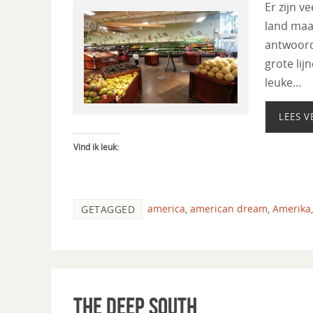
Er zijn v
land maak
antwoord 
grote lij
leuke…
LEES V
Vind ik leuk:
america
,
american dream
,
Amerika
GETAGGED
The deep south