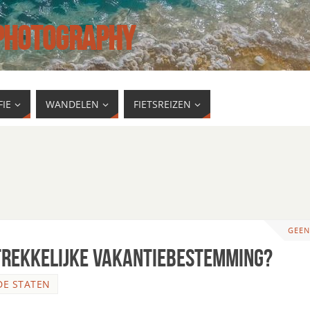
 PHOTOGRAPHY
IE
WANDELEN
FIETSREIZEN
GEEN
trekkelijke vakantiebestemming?
DE STATEN