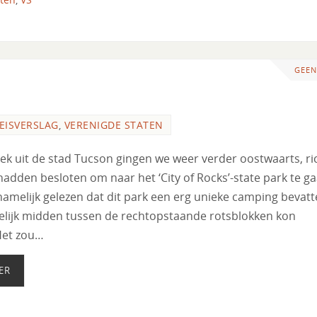
GEEN
EISVERSLAG
,
VERENIGDE STATEN
ek uit de stad Tucson gingen we weer verder oostwaarts, ri
adden besloten om naar het ‘City of Rocks’-state park te ga
amelijk gelezen dat dit park een erg unieke camping bevatt
elijk midden tussen de rechtopstaande rotsblokken kon
Het zou…
ER