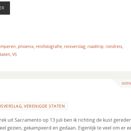
ER
amperen
,
phoenix
,
reisfotografie
,
reisverslag
,
roadtrip
,
rondreis
,
taten
,
VS
GEEN
ISVERSLAG
,
VERENIGDE STATEN
rek uit Sacramento op 13 juli ben ik richting de kust gerede
veel gezien, gekampeerd en gedaan. Eigenlijk te veel om er e