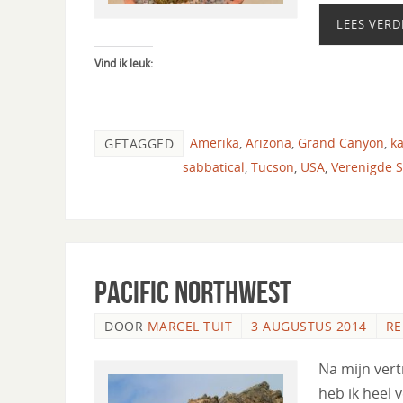
LEES VERD
Vind ik leuk:
Amerika
,
Arizona
,
Grand Canyon
,
k
GETAGGED
sabbatical
,
Tucson
,
USA
,
Verenigde S
Pacific Northwest
DOOR
MARCEL TUIT
3 AUGUSTUS 2014
RE
Na mijn vert
heb ik heel 