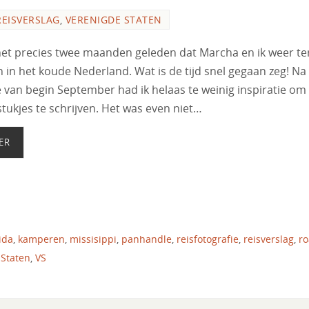
REISVERSLAG
,
VERENIGDE STATEN
het precies twee maanden geleden dat Marcha en ik weer te
 in het koude Nederland. Wat is de tijd snel gegaan zeg! Na
e van begin September had ik helaas te weinig inspiratie om
tukjes te schrijven. Het was even niet…
ER
ida
,
kamperen
,
missisippi
,
panhandle
,
reisfotografie
,
reisverslag
,
ro
 Staten
,
VS