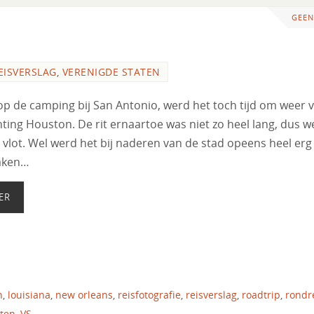
GEEN
EISVERSLAG
,
VERENIGDE STATEN
p de camping bij San Antonio, werd het toch tijd om weer 
chting Houston. De rit ernaartoe was niet zo heel lang, dus w
j vlot. Wel werd het bij naderen van de stad opeens heel erg
maken…
ER
n
,
louisiana
,
new orleans
,
reisfotografie
,
reisverslag
,
roadtrip
,
rondr
aten
,
VS