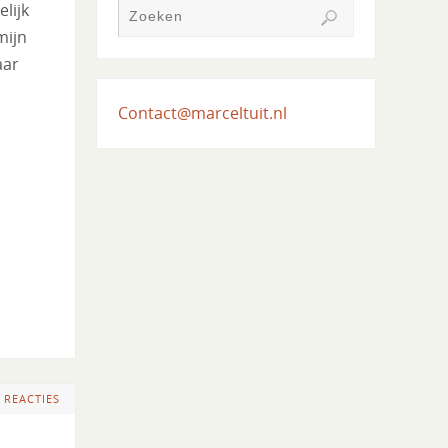
lijk
mijn
aar
Contact@marceltuit.nl
 REACTIES