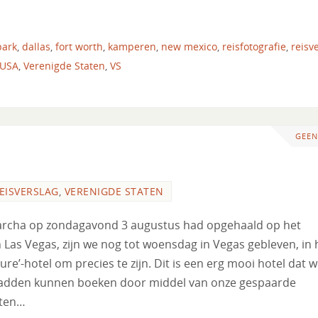
park
,
dallas
,
fort worth
,
kamperen
,
new mexico
,
reisfotografie
,
reisv
USA
,
Verenigde Staten
,
VS
GEEN
EISVERSLAG
,
VERENIGDE STATEN
rcha op zondagavond 3 augustus had opgehaald op het
n Las Vegas, zijn we nog tot woensdag in Vegas gebleven, in 
re’-hotel om precies te zijn. Dit is een erg mooi hotel dat 
dden kunnen boeken door middel van onze gespaarde
nten…