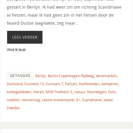
gestart in Berlijn. Ik had weer zin om richting Scandinavië
te fietsen, maar ik had geen zin in het fietsen door de
Noord-Duitse laagvlakte; zeg maar…
LEES VERDER
Vind ik leuk:
GETAGGED
Berlijn
,
Berlin-Copenhagen-Radweg
,
denemarken
,
Duitsland
,
Eurovelo 10
,
Eurovelo 7
,
Fietsen
,
hoofdsteden
,
kamperen
,
Kattegattleden
,
meren
,
MSR Tindheim 3
,
natuur
,
Noorwegen
,
Oslo
,
outdoor
,
reisverslag
,
santos travelmaster 3+
,
Scandinavie
,
water
,
Zweden