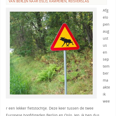
VAN BERLIJN NAAR OSLO
,
KAMPEREN
,
REISVERSLAG
Afg
elo
pen
aug
ust
us
en
sep
tem
ber
ma
akte
ik
wee
r een lekker fietstochtje. Deze keer tussen de twee
Europese hoofdsteden Berlijn en Oslo. Jep, ik ben dus