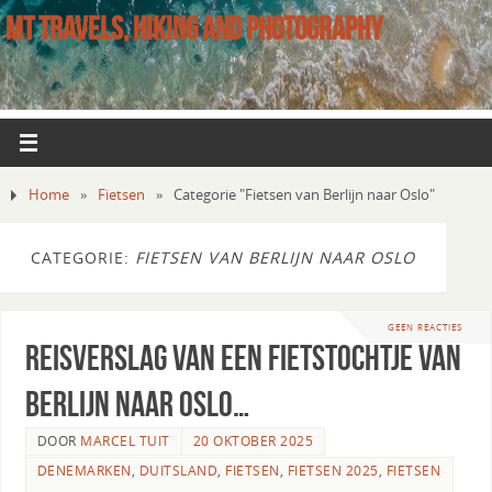
MT TRAVELS, HIKING AND PHOTOGRAPHY
Home
»
Fietsen
»
Categorie "Fietsen van Berlijn naar Oslo"
CATEGORIE:
FIETSEN VAN BERLIJN NAAR OSLO
GEEN REACTIES
Reisverslag van een fietstochtje van
Berlijn naar Oslo…
DOOR
MARCEL TUIT
20 OKTOBER 2025
DENEMARKEN
,
DUITSLAND
,
FIETSEN
,
FIETSEN 2025
,
FIETSEN