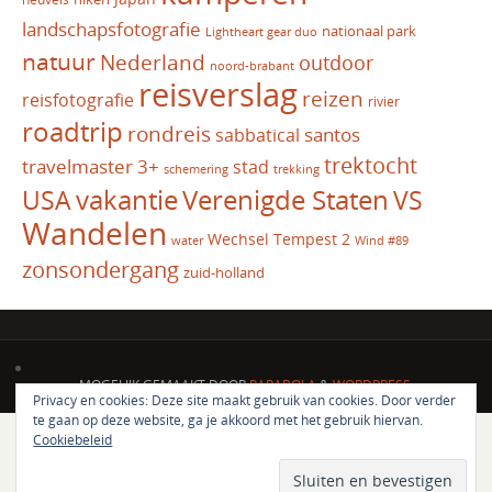
landschapsfotografie
nationaal park
Lightheart gear duo
natuur
Nederland
outdoor
noord-brabant
reisverslag
reizen
reisfotografie
rivier
roadtrip
rondreis
santos
sabbatical
trektocht
travelmaster 3+
stad
schemering
trekking
vakantie
USA
Verenigde Staten
VS
Wandelen
Wechsel Tempest 2
water
Wind #89
zonsondergang
zuid-holland
MOGELIJK GEMAAKT DOOR
PARABOLA
&
WORDPRESS.
Privacy en cookies: Deze site maakt gebruik van cookies. Door verder
te gaan op deze website, ga je akkoord met het gebruik hiervan.
Cookiebeleid