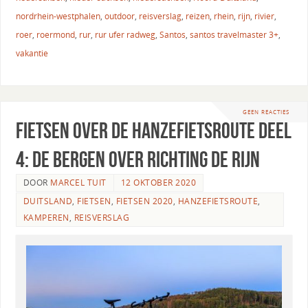
nordrhein-westphalen
,
outdoor
,
reisverslag
,
reizen
,
rhein
,
rijn
,
rivier
,
roer
,
roermond
,
rur
,
rur ufer radweg
,
Santos
,
santos travelmaster 3+
,
vakantie
GEEN REACTIES
Fietsen over de Hanzefietsroute deel
4: de bergen over richting de Rijn
DOOR
MARCEL TUIT
12 OKTOBER 2020
DUITSLAND
,
FIETSEN
,
FIETSEN 2020
,
HANZEFIETSROUTE
,
KAMPEREN
,
REISVERSLAG