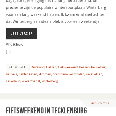
bagagedrager en ging het richting het Sauerland, om
precies te zijn de populaire wintersportplaats Winterberg
voor een lang weekend fietsen. Ik kwam er al snel achter
dat Winterberg een ideale plek is voor een weekendje…
LEES VERDER
Vind ik leuk:
GETAGGED
Duitsland
,
Fietsen
,
Fietsweekend
,
hessen
,
heuvelrug
,
heuvels
,
Kahler Asten
,
klimmen
,
nordrhein-westphalen
,
racefietsen
,
sauerland
,
wielertoerist
,
Winterberg
GEEN REACTIES
Fietsweekend in Tecklenburg