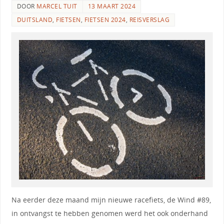
DOOR
MARCEL TUIT
13 MAART 2024
DUITSLAND
,
FIETSEN
,
FIETSEN 2024
,
REISVERSLAG
Na eerder deze maand mijn nieuwe racefiets, de Wind #89,
in ontvangst te hebben genomen werd het ook onderhand