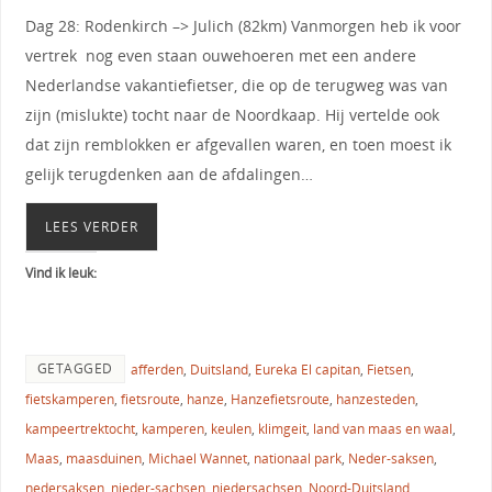
Dag 28: Rodenkirch –> Julich (82km) Vanmorgen heb ik voor
vertrek nog even staan ouwehoeren met een andere
Nederlandse vakantiefietser, die op de terugweg was van
zijn (mislukte) tocht naar de Noordkaap. Hij vertelde ook
dat zijn remblokken er afgevallen waren, en toen moest ik
gelijk terugdenken aan de afdalingen…
LEES VERDER
Vind ik leuk:
GETAGGED
afferden
,
Duitsland
,
Eureka El capitan
,
Fietsen
,
fietskamperen
,
fietsroute
,
hanze
,
Hanzefietsroute
,
hanzesteden
,
kampeertrektocht
,
kamperen
,
keulen
,
klimgeit
,
land van maas en waal
,
Maas
,
maasduinen
,
Michael Wannet
,
nationaal park
,
Neder-saksen
,
nedersaksen
,
nieder-sachsen
,
niedersachsen
,
Noord-Duitsland
,