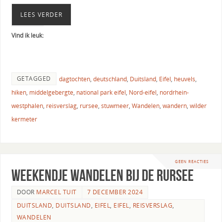
LEES VERDER
Vind ik leuk:
GETAGGED
dagtochten
,
deutschland
,
Duitsland
,
Eifel
,
heuvels
,
hiken
,
middelgebergte
,
national park eifel
,
Nord-eifel
,
nordrhein-
westphalen
,
reisverslag
,
rursee
,
stuwmeer
,
Wandelen
,
wandern
,
wilder
kermeter
GEEN REACTIES
Weekendje wandelen bij de Rursee
DOOR
MARCEL TUIT
7 DECEMBER 2024
DUITSLAND
,
DUITSLAND
,
EIFEL
,
EIFEL
,
REISVERSLAG
,
WANDELEN