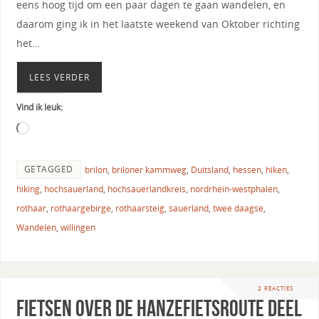
eens hoog tijd om een paar dagen te gaan wandelen, en
daarom ging ik in het laatste weekend van Oktober richting
het…
LEES VERDER
Vind ik leuk:
GETAGGED
brilon
,
briloner kammweg
,
Duitsland
,
hessen
,
hiken
,
hiking
,
hochsauerland
,
hochsauerlandkreis
,
nordrhein-westphalen
,
rothaar
,
rothaargebirge
,
rothaarsteig
,
sauerland
,
twee daagse
,
Wandelen
,
willingen
2 REACTIES
Fietsen over de Hanzefietsroute deel