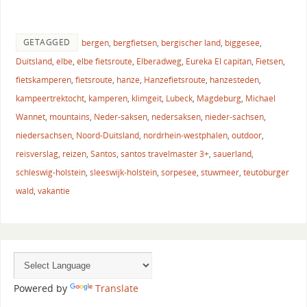
GETAGGED
bergen
,
bergfietsen
,
bergischer land
,
biggesee
,
Duitsland
,
elbe
,
elbe fietsroute
,
Elberadweg
,
Eureka El capitan
,
Fietsen
,
fietskamperen
,
fietsroute
,
hanze
,
Hanzefietsroute
,
hanzesteden
,
kampeertrektocht
,
kamperen
,
klimgeit
,
Lubeck
,
Magdeburg
,
Michael
Wannet
,
mountains
,
Neder-saksen
,
nedersaksen
,
nieder-sachsen
,
niedersachsen
,
Noord-Duitsland
,
nordrhein-westphalen
,
outdoor
,
reisverslag
,
reizen
,
Santos
,
santos travelmaster 3+
,
sauerland
,
schleswig-holstein
,
sleeswijk-holstein
,
sorpesee
,
stuwmeer
,
teutoburger
wald
,
vakantie
Powered by
Translate