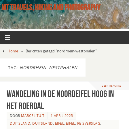
MT TRAVELS, HIKING AND PHOTOGRAPHY
Home
»
Berichten getagd "nordrhein-westphalen"
TAG:
NORDRHEIN-WESTPHALEN
GEEN REACTIES
Wandeling in de Noordeifel hoog in
het Roerdal
DOOR
MARCEL TUIT
1 APRIL 2025
DUITSLAND
,
DUITSLAND
,
EIFEL
,
EIFEL
,
REISVERSLAG
,