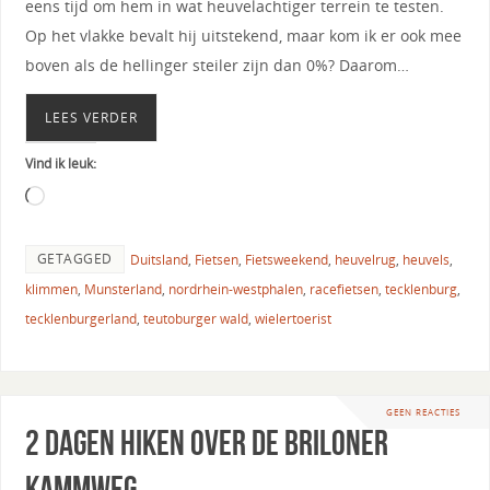
eens tijd om hem in wat heuvelachtiger terrein te testen.
Op het vlakke bevalt hij uitstekend, maar kom ik er ook mee
boven als de hellinger steiler zijn dan 0%? Daarom…
LEES VERDER
Vind ik leuk:
GETAGGED
Duitsland
,
Fietsen
,
Fietsweekend
,
heuvelrug
,
heuvels
,
klimmen
,
Munsterland
,
nordrhein-westphalen
,
racefietsen
,
tecklenburg
,
tecklenburgerland
,
teutoburger wald
,
wielertoerist
GEEN REACTIES
2 dagen hiken over de Briloner
Kammweg