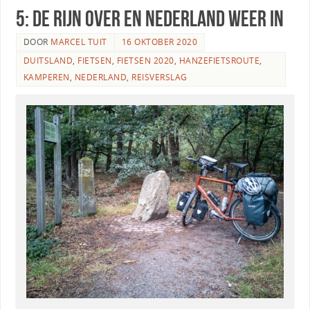
5: de Rijn over en Nederland weer in
DOOR
MARCEL TUIT
16 OKTOBER 2020
DUITSLAND
,
FIETSEN
,
FIETSEN 2020
,
HANZEFIETSROUTE
,
KAMPEREN
,
NEDERLAND
,
REISVERSLAG