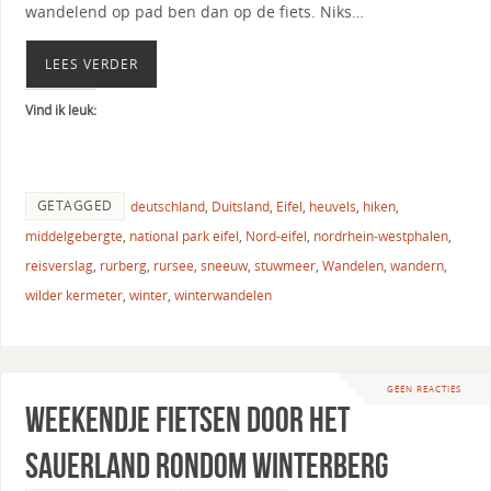
wandelend op pad ben dan op de fiets. Niks…
LEES VERDER
Vind ik leuk:
GETAGGED
deutschland
,
Duitsland
,
Eifel
,
heuvels
,
hiken
,
middelgebergte
,
national park eifel
,
Nord-eifel
,
nordrhein-westphalen
,
reisverslag
,
rurberg
,
rursee
,
sneeuw
,
stuwmeer
,
Wandelen
,
wandern
,
wilder kermeter
,
winter
,
winterwandelen
GEEN REACTIES
Weekendje fietsen door het
Sauerland rondom Winterberg