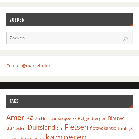
ZOEKEN
Contact@marceltuit.nl
TAGS
Amerika
Blauwe
bergen
Belgie
Architectuur
backpacken
Fietsen
Duitsland
uur
fietsvakantie
frankrijk
Eifel
buiten
kamperen
Japan
hiken
heuvels