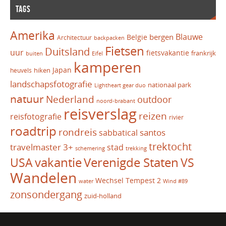
TAGS
Amerika
Blauwe
bergen
Belgie
Architectuur
backpacken
Fietsen
Duitsland
uur
fietsvakantie
frankrijk
Eifel
buiten
kamperen
Japan
hiken
heuvels
landschapsfotografie
nationaal park
Lightheart gear duo
natuur
Nederland
outdoor
noord-brabant
reisverslag
reizen
reisfotografie
rivier
roadtrip
rondreis
santos
sabbatical
trektocht
travelmaster 3+
stad
schemering
trekking
vakantie
USA
Verenigde Staten
VS
Wandelen
Wechsel Tempest 2
water
Wind #89
zonsondergang
zuid-holland