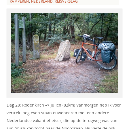
KAMPEREN
,
NEDERLAND
,
REISVERSLAG
Dag 28: Rodenkirch –> Julich (82km) Vanmorgen heb ik voor
vertrek nog even staan ouwehoeren met een andere
Nederlandse vakantiefietser, die op de terugweg was van
zijn (mislukte) tocht naar de Noordkaap. Hij vertelde ook