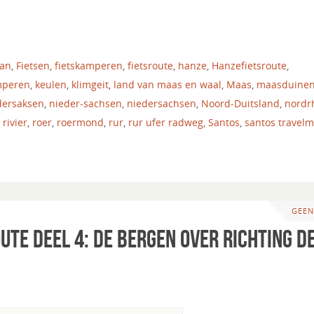
tan
,
Fietsen
,
fietskamperen
,
fietsroute
,
hanze
,
Hanzefietsroute
,
mperen
,
keulen
,
klimgeit
,
land van maas en waal
,
Maas
,
maasduine
dersaksen
,
nieder-sachsen
,
niedersachsen
,
Noord-Duitsland
,
nordr
,
rivier
,
roer
,
roermond
,
rur
,
rur ufer radweg
,
Santos
,
santos travelm
GEEN
ute deel 4: de bergen over richting d