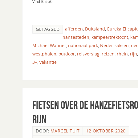
Vind ik leuk:
afferden
,
Duitsland
,
Eureka El capi
GETAGGED
hanzesteden
,
kampeertrektocht
,
ka
Michael Wannet
,
nationaal park
,
Neder-saksen
,
ne
westphalen
,
outdoor
,
reisverslag
,
reizen
,
rhein
,
rijn
3+
,
vakantie
Fietsen over de Hanzefietsro
Rijn
DOOR
MARCEL TUIT
12 OKTOBER 2020