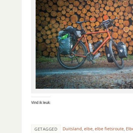
Vind ik leuk:
Duitsland
,
elbe
,
elbe fietsroute
,
Elb
GETAGGED