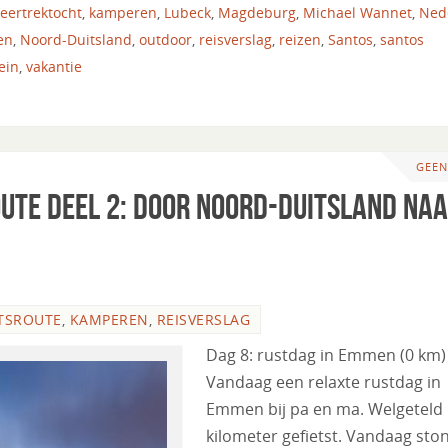
eertrektocht
,
kamperen
,
Lubeck
,
Magdeburg
,
Michael Wannet
,
Ned
en
,
Noord-Duitsland
,
outdoor
,
reisverslag
,
reizen
,
Santos
,
santos
ein
,
vakantie
GEEN
oute deel 2: Door Noord-Duitsland na
TSROUTE
,
KAMPEREN
,
REISVERSLAG
Dag 8: rustdag in Emmen (0 km)
Vandaag een relaxte rustdag in
Emmen bij pa en ma. Welgeteld
kilometer gefietst. Vandaag sto