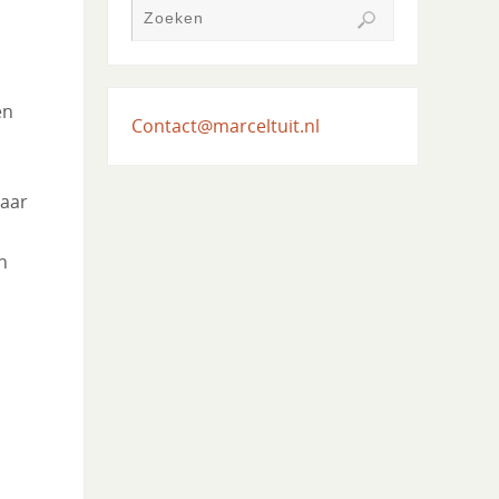
en
Contact@marceltuit.nl
naar
n