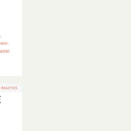
n
,
hein-
aster
 REACTIES
e