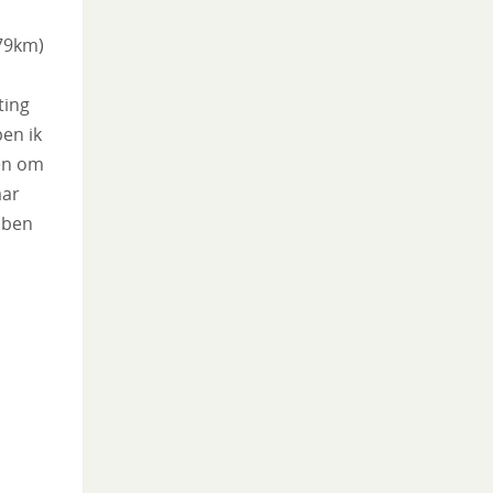
79km)
ting
en ik
en om
aar
 ben