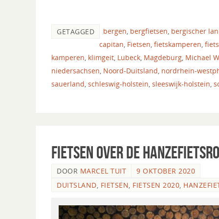
bergen
,
bergfietsen
,
bergischer la
GETAGGED
capitan
,
Fietsen
,
fietskamperen
,
fiet
kamperen
,
klimgeit
,
Lubeck
,
Magdeburg
,
Michael 
niedersachsen
,
Noord-Duitsland
,
nordrhein-westp
sauerland
,
schleswig-holstein
,
sleeswijk-holstein
,
s
Fietsen over de Hanzefietsro
DOOR
MARCEL TUIT
9 OKTOBER 2020
DUITSLAND
,
FIETSEN
,
FIETSEN 2020
,
HANZEFIE