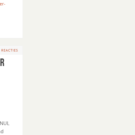
er-
 REACTIES
ar
 NUL
nd