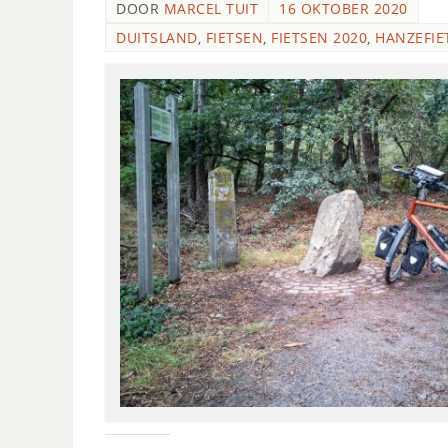
DOOR
MARCEL TUIT
16 OKTOBER 2020
DUITSLAND
,
FIETSEN
,
FIETSEN 2020
,
HANZEFIE