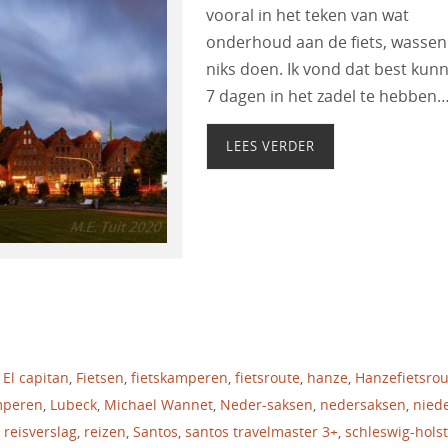
vooral in het teken van wat
onderhoud aan de fiets, wassen
niks doen. Ik vond dat best kun
7 dagen in het zadel te hebben
LEES VERDER
 El capitan
,
Fietsen
,
fietskamperen
,
fietsroute
,
hanze
,
Hanzefietsrou
mperen
,
Lubeck
,
Michael Wannet
,
Neder-saksen
,
nedersaksen
,
niede
,
reisverslag
,
reizen
,
Santos
,
santos travelmaster 3+
,
schleswig-hols