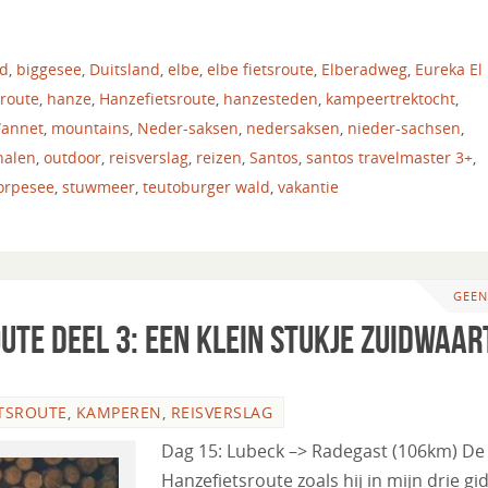
nd
,
biggesee
,
Duitsland
,
elbe
,
elbe fietsroute
,
Elberadweg
,
Eureka El
sroute
,
hanze
,
Hanzefietsroute
,
hanzesteden
,
kampeertrektocht
,
Wannet
,
mountains
,
Neder-saksen
,
nedersaksen
,
nieder-sachsen
,
halen
,
outdoor
,
reisverslag
,
reizen
,
Santos
,
santos travelmaster 3+
,
orpesee
,
stuwmeer
,
teutoburger wald
,
vakantie
GEEN
ute deel 3: een klein stukje zuidwaar
TSROUTE
,
KAMPEREN
,
REISVERSLAG
Dag 15: Lubeck –> Radegast (106km) De
Hanzefietsroute zoals hij in mijn drie gi