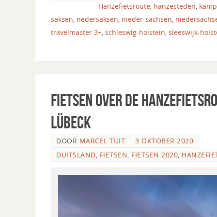
Hanzefietsroute
,
hanzesteden
,
kamp
saksen
,
nedersaksen
,
nieder-sachsen
,
niedersachs
travelmaster 3+
,
schleswig-holstein
,
sleeswijk-holst
Fietsen over de Hanzefietsr
Lübeck
DOOR
MARCEL TUIT
3 OKTOBER 2020
DUITSLAND
,
FIETSEN
,
FIETSEN 2020
,
HANZEFIE