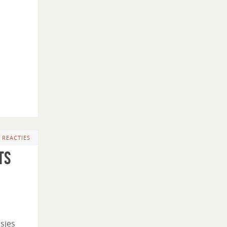
 REACTIES
ts
dsjes