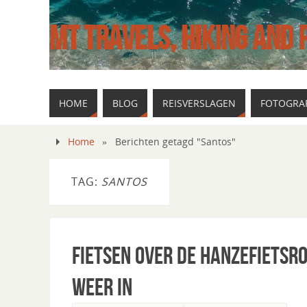
MT TRAVELS, HIKING AND
HOME
BLOG
REISVERSLAGEN
FOTOGRAF
Home
»
Berichten getagd "Santos"
TAG:
SANTOS
Fietsen over de Hanzefietsro
weer in