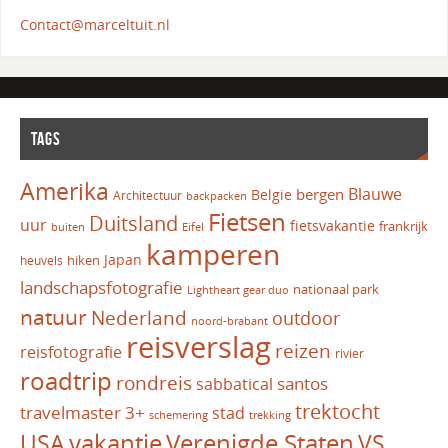
Contact@marceltuit.nl
TAGS
Amerika
Blauwe
bergen
Belgie
Architectuur
backpacken
Fietsen
Duitsland
uur
fietsvakantie
frankrijk
Eifel
buiten
kamperen
Japan
hiken
heuvels
landschapsfotografie
nationaal park
Lightheart gear duo
natuur
Nederland
outdoor
noord-brabant
reisverslag
reizen
reisfotografie
rivier
roadtrip
rondreis
santos
sabbatical
trektocht
travelmaster 3+
stad
schemering
trekking
vakantie
USA
Verenigde Staten
VS