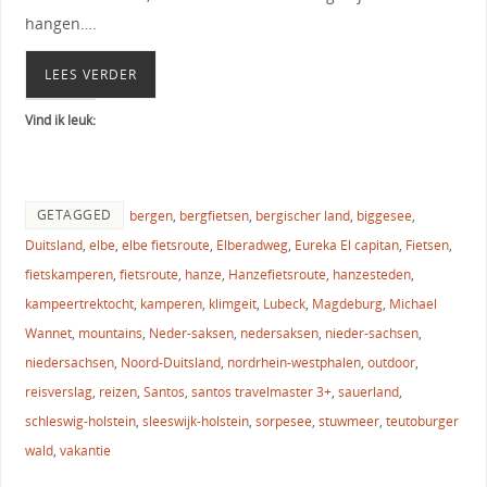
hangen….
LEES VERDER
Vind ik leuk:
GETAGGED
bergen
,
bergfietsen
,
bergischer land
,
biggesee
,
Duitsland
,
elbe
,
elbe fietsroute
,
Elberadweg
,
Eureka El capitan
,
Fietsen
,
fietskamperen
,
fietsroute
,
hanze
,
Hanzefietsroute
,
hanzesteden
,
kampeertrektocht
,
kamperen
,
klimgeit
,
Lubeck
,
Magdeburg
,
Michael
Wannet
,
mountains
,
Neder-saksen
,
nedersaksen
,
nieder-sachsen
,
niedersachsen
,
Noord-Duitsland
,
nordrhein-westphalen
,
outdoor
,
reisverslag
,
reizen
,
Santos
,
santos travelmaster 3+
,
sauerland
,
schleswig-holstein
,
sleeswijk-holstein
,
sorpesee
,
stuwmeer
,
teutoburger
wald
,
vakantie