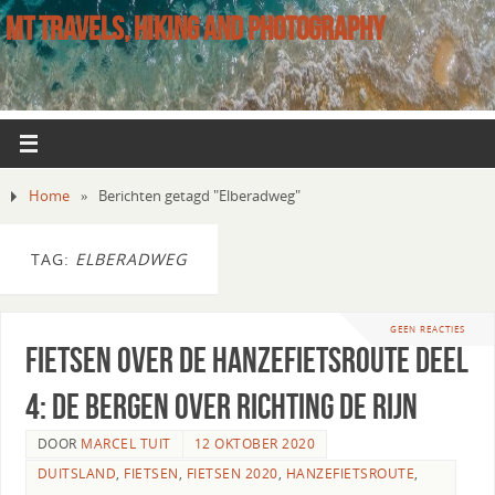
MT TRAVELS, HIKING AND PHOTOGRAPHY
Home
»
Berichten getagd "Elberadweg"
TAG:
ELBERADWEG
GEEN REACTIES
Fietsen over de Hanzefietsroute deel
4: de bergen over richting de Rijn
DOOR
MARCEL TUIT
12 OKTOBER 2020
DUITSLAND
,
FIETSEN
,
FIETSEN 2020
,
HANZEFIETSROUTE
,