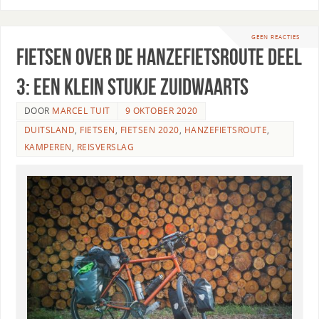
GEEN REACTIES
Fietsen over de Hanzefietsroute deel
3: een klein stukje zuidwaarts
DOOR
MARCEL TUIT
9 OKTOBER 2020
DUITSLAND
,
FIETSEN
,
FIETSEN 2020
,
HANZEFIETSROUTE
,
KAMPEREN
,
REISVERSLAG