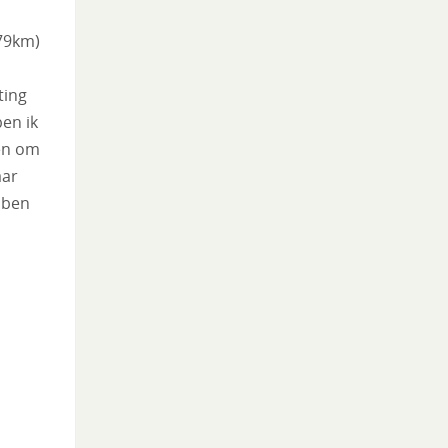
79km)
ting
en ik
en om
aar
 ben