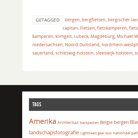
bergen
,
bergfietsen
,
bergischer la
GETAGGED
capitan
,
Fietsen
,
fietskamperen
,
fiet
kamperen
,
klimgeit
,
Lubeck
,
Magdeburg
,
Michael 
niedersachsen
,
Noord-Duitsland
,
nordrhein-westp
sauerland
,
schleswig-holstein
,
sleeswijk-holstein
,
s
TAGS
Amerika
Bla
bergen
Belgie
Architectuur
backpacken
landschapsfotografie
nationaal par
Lightheart gear duo