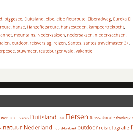
nd
,
biggesee
,
Duitsland
,
elbe
,
elbe fietsroute
,
Elberadweg
,
Eureka El
sroute
,
hanze
,
Hanzefietsroute
,
hanzesteden
,
kampeertrektocht
,
Wannet
,
mountains
,
Neder-saksen
,
nedersaksen
,
nieder-sachsen
,
halen
,
outdoor
,
reisverslag
,
reizen
,
Santos
,
santos travelmaster 3+
,
orpesee
,
stuwmeer
,
teutoburger wald
,
vakantie
Fietsen
Duitsland
uwe uur
fietsvakantie
frankrijk
Eifel
buiten
natuur
Nederland
outdoor
reisfotografie
k
noord-brabant