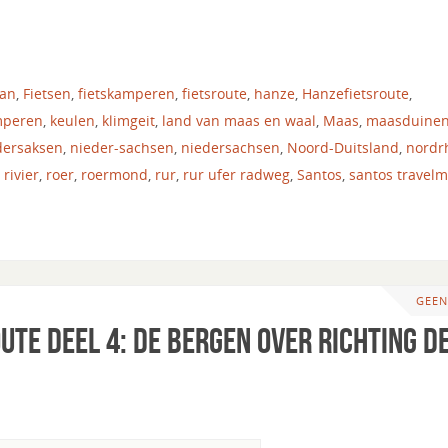
tan
,
Fietsen
,
fietskamperen
,
fietsroute
,
hanze
,
Hanzefietsroute
,
mperen
,
keulen
,
klimgeit
,
land van maas en waal
,
Maas
,
maasduine
dersaksen
,
nieder-sachsen
,
niedersachsen
,
Noord-Duitsland
,
nordr
,
rivier
,
roer
,
roermond
,
rur
,
rur ufer radweg
,
Santos
,
santos travelm
GEEN
ute deel 4: de bergen over richting d