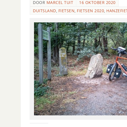
DOOR
MARCEL TUIT
16 OKTOBER 2020
DUITSLAND
,
FIETSEN
,
FIETSEN 2020
,
HANZEFIE