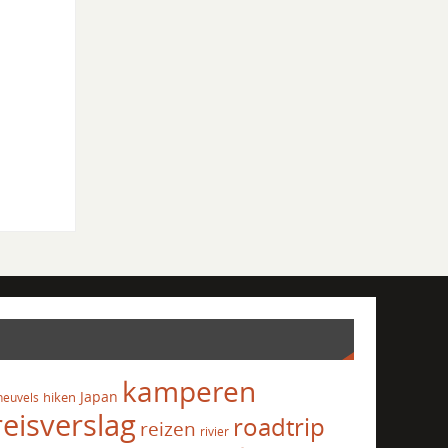
kamperen
Japan
hiken
heuvels
reisverslag
roadtrip
reizen
rivier