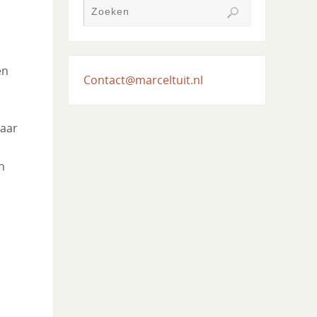
en
Contact@marceltuit.nl
naar
n