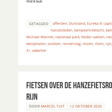
Vind ik leuk:
afferden
,
Duitsland
,
Eureka El capi
GETAGGED
hanzesteden
,
kampeertrektocht
,
ka
Michael Wannet
,
nationaal park
,
Neder-saksen
,
ne
westphalen
,
outdoor
,
reisverslag
,
reizen
,
rhein
,
rijn
3+
,
vakantie
Fietsen over de Hanzefietsro
Rijn
DOOR
MARCEL TUIT
12 OKTOBER 2020