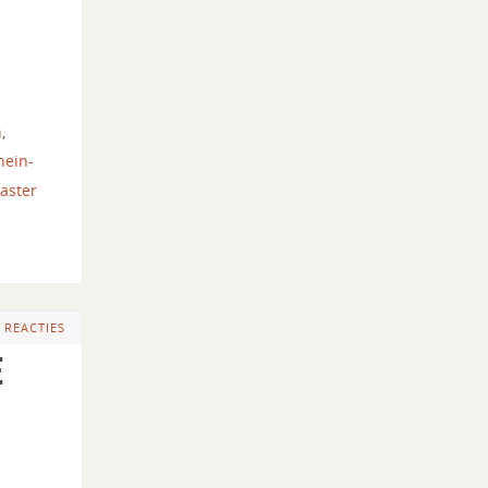
n
,
hein-
aster
 REACTIES
e