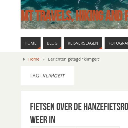
MT TRAVELS, HIKING AND
HOME
BLOG
REISVERSLAGEN
FOTOGRAF
Home
»
Berichten getagd "klimgeit"
TAG:
KLIMGEIT
Fietsen over de Hanzefietsro
weer in