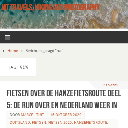
MT TRAVELS, HIKING AND PHOTOGRAPHY
Home
»
Berichten getagd "rur"
TAG:
RUR
2 REACTIES
Fietsen over de Hanzefietsroute deel
5: de Rijn over en Nederland weer in
DOOR
MARCEL TUIT
16 OKTOBER 2020
DUITSLAND
,
FIETSEN
,
FIETSEN 2020
,
HANZEFIETSROUTE
,