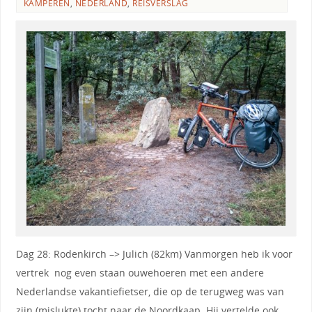
KAMPEREN
,
NEDERLAND
,
REISVERSLAG
Dag 28: Rodenkirch –> Julich (82km) Vanmorgen heb ik voor
vertrek nog even staan ouwehoeren met een andere
Nederlandse vakantiefietser, die op de terugweg was van
zijn (mislukte) tocht naar de Noordkaap. Hij vertelde ook