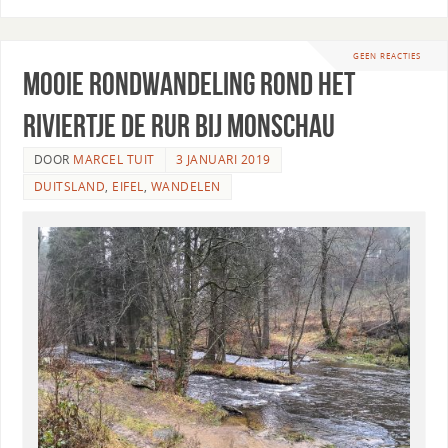
GEEN REACTIES
Mooie rondwandeling rond het
riviertje de Rur bij Monschau
DOOR
MARCEL TUIT
3 JANUARI 2019
DUITSLAND
,
EIFEL
,
WANDELEN