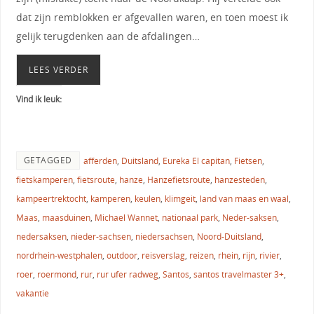
dat zijn remblokken er afgevallen waren, en toen moest ik
gelijk terugdenken aan de afdalingen…
LEES VERDER
Vind ik leuk:
GETAGGED
afferden
,
Duitsland
,
Eureka El capitan
,
Fietsen
,
fietskamperen
,
fietsroute
,
hanze
,
Hanzefietsroute
,
hanzesteden
,
kampeertrektocht
,
kamperen
,
keulen
,
klimgeit
,
land van maas en waal
,
Maas
,
maasduinen
,
Michael Wannet
,
nationaal park
,
Neder-saksen
,
nedersaksen
,
nieder-sachsen
,
niedersachsen
,
Noord-Duitsland
,
nordrhein-westphalen
,
outdoor
,
reisverslag
,
reizen
,
rhein
,
rijn
,
rivier
,
roer
,
roermond
,
rur
,
rur ufer radweg
,
Santos
,
santos travelmaster 3+
,
vakantie