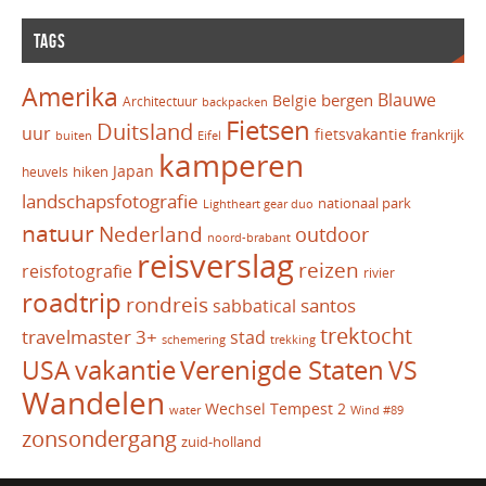
TAGS
Amerika
Blauwe
bergen
Belgie
Architectuur
backpacken
Fietsen
Duitsland
uur
fietsvakantie
frankrijk
Eifel
buiten
kamperen
Japan
hiken
heuvels
landschapsfotografie
nationaal park
Lightheart gear duo
natuur
Nederland
outdoor
noord-brabant
reisverslag
reizen
reisfotografie
rivier
roadtrip
rondreis
santos
sabbatical
trektocht
travelmaster 3+
stad
schemering
trekking
vakantie
USA
Verenigde Staten
VS
Wandelen
Wechsel Tempest 2
water
Wind #89
zonsondergang
zuid-holland