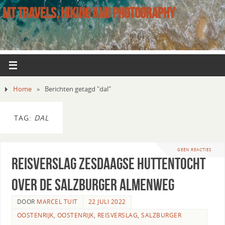
MT TRAVELS, HIKING AND PHOTOGRAPHY
Home
»
Berichten getagd "dal"
TAG:
DAL
GEEN REACTIES
Reisverslag zesdaagse huttentocht
over de Salzburger Almenweg
DOOR
MARCEL TUIT
22 JULI 2022
OOSTENRIJK
,
OOSTENRIJK
,
REISVERSLAG
,
SALZBURGER