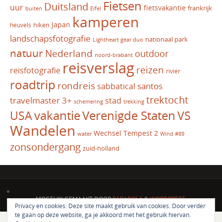
Fietsen
Duitsland
uur
fietsvakantie
frankrijk
Eifel
buiten
kamperen
Japan
hiken
heuvels
landschapsfotografie
nationaal park
Lightheart gear duo
natuur
Nederland
outdoor
noord-brabant
reisverslag
reizen
reisfotografie
rivier
roadtrip
rondreis
santos
sabbatical
trektocht
travelmaster 3+
stad
schemering
trekking
vakantie
USA
Verenigde Staten
VS
Wandelen
Wechsel Tempest 2
water
Wind #89
zonsondergang
zuid-holland
MOGELIJK GEMAAKT DOOR
PARABOLA
&
WORDPRESS.
Privacy en cookies: Deze site maakt gebruik van cookies. Door verder
te gaan op deze website, ga je akkoord met het gebruik hiervan.