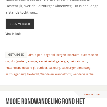
Oostenrijk, over de Salzburger Almenweg. Dit is een lange
afstands tocht van…
LEES VERDER
Vind ik leuk:
GETAGGED
alm
,
alpen
,
angertal
,
bergen
,
biberalm
,
buitenspelen
,
dal
,
dorfgastein
,
europa
,
gasteinertal
,
gebergte
,
heinreichalm
,
huttentocht
,
oostenrijk
,
outdoor
,
salzburg
,
salzburger almenweg
,
salzburgerland
,
trektocht
,
Wandelen
,
wandeltocht
,
wandelvakantie
GEEN REACTIES
Mooie rondwandeling rond het