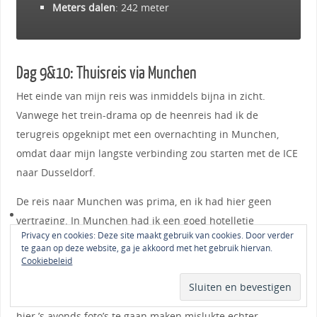
Meters dalen
: 242 meter
Dag 9&10: Thuisreis via Munchen
Het einde van mijn reis was inmiddels bijna in zicht.
Vanwege het trein-drama op de heenreis had ik de
terugreis opgeknipt met een overnachting in Munchen,
omdat daar mijn langste verbinding zou starten met de ICE
naar Dusseldorf.
De reis naar Munchen was prima, en ik had hier geen
vertraging. In Munchen had ik een goed hotelletje
Privacy en cookies: Deze site maakt gebruik van cookies. Door verder
gevonden in de buurt van de Nymphenburg met het
te gaan op deze website, ga je akkoord met het gebruik hiervan.
bijbehorende park. Aangezien het in de stad redelijk warm
Cookiebeleid
was heb ik me vooral in het, toch nog best grote, park
vermaakt. Het kasteel was ook nog best mooi. Mijn plan om
hier ’s avonds foto’s te gaan maken mislukte echter