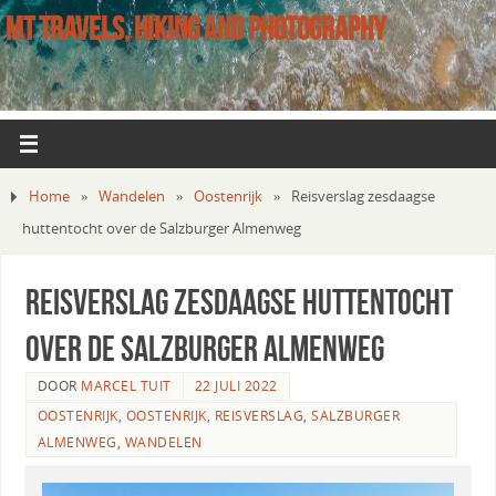
MT TRAVELS, HIKING AND PHOTOGRAPHY
Home
»
Wandelen
»
Oostenrijk
»
Reisverslag zesdaagse
huttentocht over de Salzburger Almenweg
Reisverslag zesdaagse huttentocht
over de Salzburger Almenweg
DOOR
MARCEL TUIT
22 JULI 2022
OOSTENRIJK
,
OOSTENRIJK
,
REISVERSLAG
,
SALZBURGER
ALMENWEG
,
WANDELEN