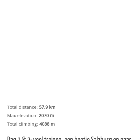
Total distance:
57.9 km
Max elevation:
2070 m
Total climbing:
4088 m
Dag 1 & 2: veel treinen, een beetje Salzburg en naar