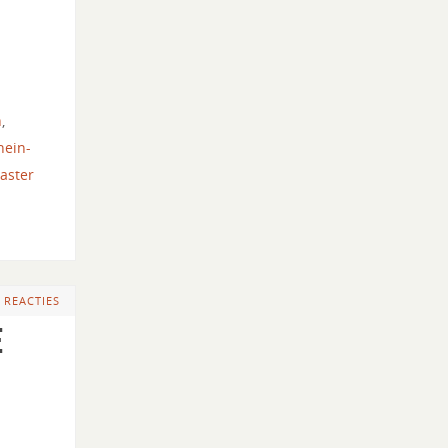
n
,
hein-
aster
 REACTIES
e