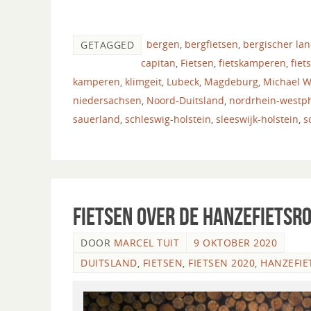
bergen
,
bergfietsen
,
bergischer la
GETAGGED
capitan
,
Fietsen
,
fietskamperen
,
fiet
kamperen
,
klimgeit
,
Lubeck
,
Magdeburg
,
Michael 
niedersachsen
,
Noord-Duitsland
,
nordrhein-westp
sauerland
,
schleswig-holstein
,
sleeswijk-holstein
,
s
Fietsen over de Hanzefietsro
DOOR
MARCEL TUIT
9 OKTOBER 2020
DUITSLAND
,
FIETSEN
,
FIETSEN 2020
,
HANZEFIE