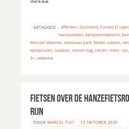
Vind ik leuk:
afferden
,
Duitsland
,
Eureka El capi
GETAGGED
hanzesteden
,
kampeertrektocht
,
ka
Michael Wannet
,
nationaal park
,
Neder-saksen
,
ne
westphalen
,
outdoor
,
reisverslag
,
reizen
,
rhein
,
rijn
3+
,
vakantie
Fietsen over de Hanzefietsro
Rijn
DOOR
MARCEL TUIT
12 OKTOBER 2020