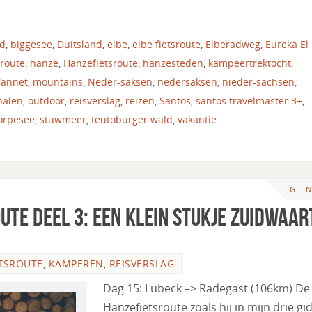
nd
,
biggesee
,
Duitsland
,
elbe
,
elbe fietsroute
,
Elberadweg
,
Eureka El
sroute
,
hanze
,
Hanzefietsroute
,
hanzesteden
,
kampeertrektocht
,
Wannet
,
mountains
,
Neder-saksen
,
nedersaksen
,
nieder-sachsen
,
halen
,
outdoor
,
reisverslag
,
reizen
,
Santos
,
santos travelmaster 3+
,
orpesee
,
stuwmeer
,
teutoburger wald
,
vakantie
GEEN
ute deel 3: een klein stukje zuidwaar
TSROUTE
,
KAMPEREN
,
REISVERSLAG
Dag 15: Lubeck –> Radegast (106km) De
Hanzefietsroute zoals hij in mijn drie gi