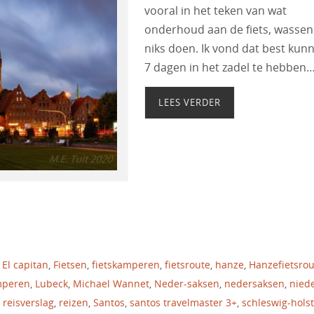
vooral in het teken van wat
onderhoud aan de fiets, wassen
niks doen. Ik vond dat best kun
7 dagen in het zadel te hebben
LEES VERDER
 El capitan
,
Fietsen
,
fietskamperen
,
fietsroute
,
hanze
,
Hanzefietsrou
mperen
,
Lubeck
,
Michael Wannet
,
Neder-saksen
,
nedersaksen
,
niede
,
reisverslag
,
reizen
,
Santos
,
santos travelmaster 3+
,
schleswig-hols