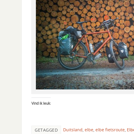
Vind ik leuk:
Duitsland
,
elbe
,
elbe fietsroute
,
Elb
GETAGGED