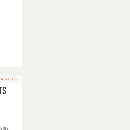
 REACTIES
ts
dsjes