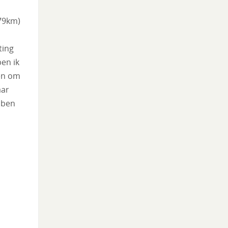
79km)
ting
en ik
en om
aar
 ben