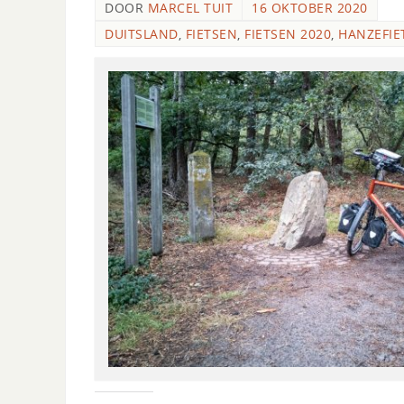
DOOR
MARCEL TUIT
16 OKTOBER 2020
DUITSLAND
,
FIETSEN
,
FIETSEN 2020
,
HANZEFIE