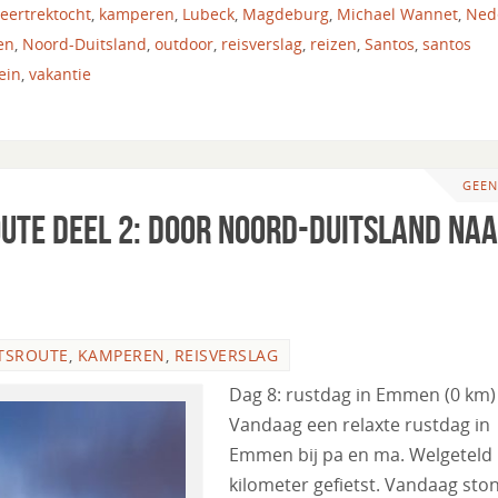
eertrektocht
,
kamperen
,
Lubeck
,
Magdeburg
,
Michael Wannet
,
Ned
en
,
Noord-Duitsland
,
outdoor
,
reisverslag
,
reizen
,
Santos
,
santos
ein
,
vakantie
GEEN
oute deel 2: Door Noord-Duitsland na
TSROUTE
,
KAMPEREN
,
REISVERSLAG
Dag 8: rustdag in Emmen (0 km)
Vandaag een relaxte rustdag in
Emmen bij pa en ma. Welgeteld
kilometer gefietst. Vandaag sto