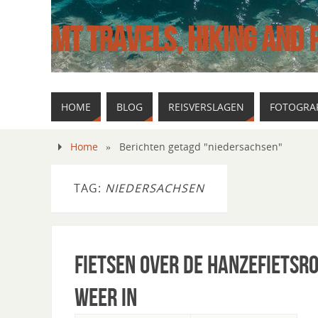
MT TRAVELS, HIKING AND
HOME
BLOG
REISVERSLAGEN
FOTOGRAF
Home
»
Berichten getagd "niedersachsen"
TAG:
NIEDERSACHSEN
Fietsen over de Hanzefietsro
weer in