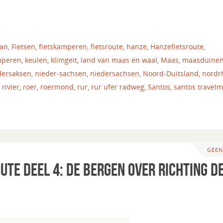
tan
,
Fietsen
,
fietskamperen
,
fietsroute
,
hanze
,
Hanzefietsroute
,
mperen
,
keulen
,
klimgeit
,
land van maas en waal
,
Maas
,
maasduine
dersaksen
,
nieder-sachsen
,
niedersachsen
,
Noord-Duitsland
,
nordr
,
rivier
,
roer
,
roermond
,
rur
,
rur ufer radweg
,
Santos
,
santos travelm
GEEN
ute deel 4: de bergen over richting d