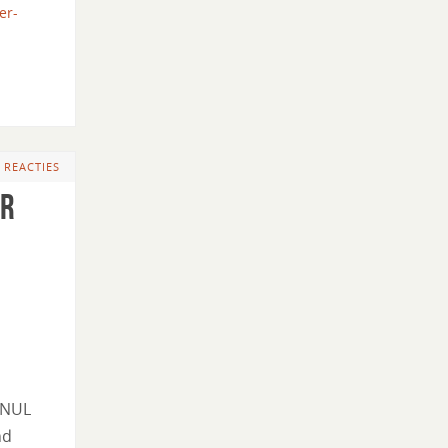
er-
 REACTIES
ar
 NUL
nd