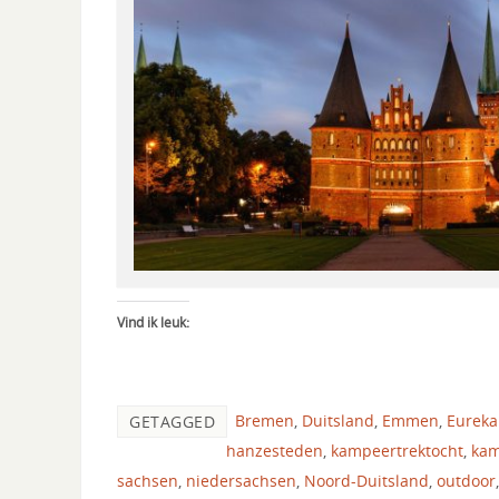
Vind ik leuk:
Bremen
,
Duitsland
,
Emmen
,
Eureka
GETAGGED
hanzesteden
,
kampeertrektocht
,
ka
sachsen
,
niedersachsen
,
Noord-Duitsland
,
outdoor