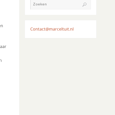
en
Contact@marceltuit.nl
naar
n