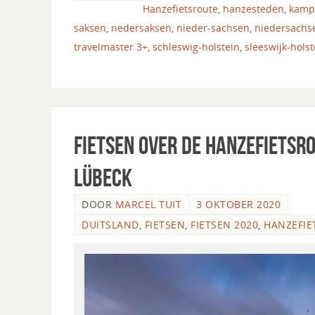
Hanzefietsroute
,
hanzesteden
,
kamp
saksen
,
nedersaksen
,
nieder-sachsen
,
niedersachs
travelmaster 3+
,
schleswig-holstein
,
sleeswijk-holst
Fietsen over de Hanzefietsr
Lübeck
DOOR
MARCEL TUIT
3 OKTOBER 2020
DUITSLAND
,
FIETSEN
,
FIETSEN 2020
,
HANZEFIE