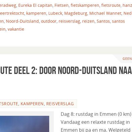
eradweg
,
Eureka El capitan
,
Fietsen
,
fietskamperen
,
fietsroute
,
han
eertrektocht
,
kamperen
,
Lubeck
,
Magdeburg
,
Michael Wannet
,
Ned
en
,
Noord-Duitsland
,
outdoor
,
reisverslag
,
reizen
,
Santos
,
santos
ein
,
vakantie
GEEN
oute deel 2: Door Noord-Duitsland na
TSROUTE
,
KAMPEREN
,
REISVERSLAG
Dag 8: rustdag in Emmen (0 km)
Vandaag een relaxte rustdag in
Emmen bij pa en ma. Welgeteld