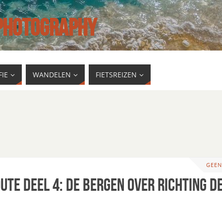
 PHOTOGRAPHY
IE
WANDELEN
FIETSREIZEN
GEEN
ute deel 4: de bergen over richting d