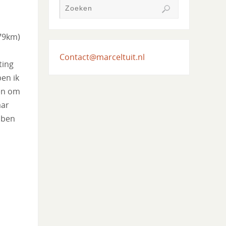
79km)
Contact@marceltuit.nl
ting
en ik
en om
aar
 ben