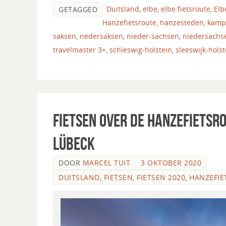
Duitsland
,
elbe
,
elbe fietsroute
,
Elb
GETAGGED
Hanzefietsroute
,
hanzesteden
,
kamp
saksen
,
nedersaksen
,
nieder-sachsen
,
niedersachs
travelmaster 3+
,
schleswig-holstein
,
sleeswijk-holst
Fietsen over de Hanzefietsr
Lübeck
DOOR
MARCEL TUIT
3 OKTOBER 2020
DUITSLAND
,
FIETSEN
,
FIETSEN 2020
,
HANZEFIE