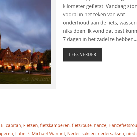
kilometer gefietst. Vandaag sto
vooral in het teken van wat
onderhoud aan de fiets, wassen
niks doen. Ik vond dat best kun
7 dagen in het zadel te hebben
LEES VERDER
 El capitan
,
Fietsen
,
fietskamperen
,
fietsroute
,
hanze
,
Hanzefietsrou
mperen
,
Lubeck
,
Michael Wannet
,
Neder-saksen
,
nedersaksen
,
niede