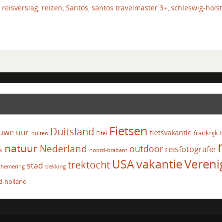
,
reisverslag
,
reizen
,
Santos
,
santos travelmaster 3+
,
schleswig-hols
Fietsen
Duitsland
uwe uur
fietsvakantie
frankrijk
Eifel
buiten
natuur
Nederland
outdoor
reisfotografie
k
noord-brabant
vakantie
USA
Vereni
trektocht
stad
chemering
trekking
d-holland