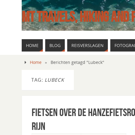
MT TRAVELS, HIKING AND
HOME
BLOG
REISVERSLAGEN
FOTOGRAF
Home
»
Berichten getagd "Lubeck"
TAG:
LUBECK
Fietsen over de Hanzefietsro
Rijn