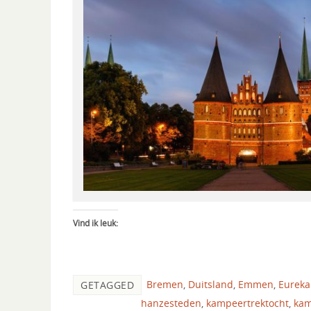
Vind ik leuk:
Bremen
,
Duitsland
,
Emmen
,
Eureka
GETAGGED
hanzesteden
,
kampeertrektocht
,
ka