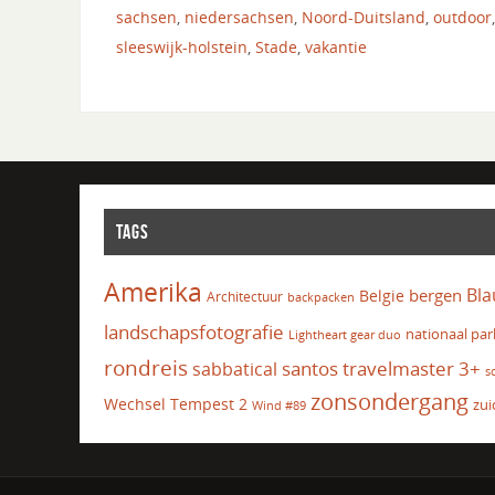
sachsen
,
niedersachsen
,
Noord-Duitsland
,
outdoor
sleeswijk-holstein
,
Stade
,
vakantie
TAGS
Amerika
Bla
bergen
Belgie
Architectuur
backpacken
landschapsfotografie
nationaal par
Lightheart gear duo
rondreis
santos travelmaster 3+
sabbatical
s
zonsondergang
Wechsel Tempest 2
zui
Wind #89