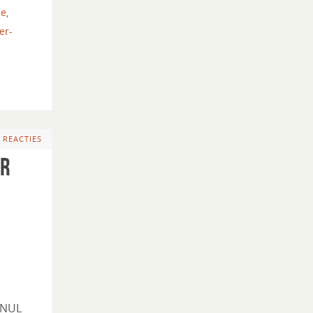
ze
,
er-
 REACTIES
ar
 NUL