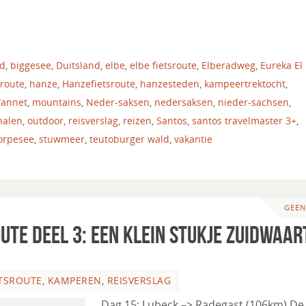
nd
,
biggesee
,
Duitsland
,
elbe
,
elbe fietsroute
,
Elberadweg
,
Eureka El
sroute
,
hanze
,
Hanzefietsroute
,
hanzesteden
,
kampeertrektocht
,
Wannet
,
mountains
,
Neder-saksen
,
nedersaksen
,
nieder-sachsen
,
halen
,
outdoor
,
reisverslag
,
reizen
,
Santos
,
santos travelmaster 3+
,
orpesee
,
stuwmeer
,
teutoburger wald
,
vakantie
GEEN
ute deel 3: een klein stukje zuidwaar
TSROUTE
,
KAMPEREN
,
REISVERSLAG
Dag 15: Lubeck –> Radegast (106km) De