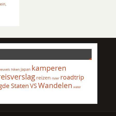
tein
,
kamperen
Japan
hiken
heuvels
reisverslag
roadtrip
reizen
rivier
Wandelen
gde Staten
VS
water