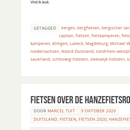
Vind ik leuk:
bergen
,
bergfietsen
,
bergischer la
GETAGGED
capitan
,
Fietsen
,
fietskamperen
,
fiet
kamperen
,
klimgeit
,
Lubeck
,
Magdeburg
,
Michael 
niedersachsen
,
Noord-Duitsland
,
nordrhein-westp
sauerland
,
schleswig-holstein
,
sleeswijk-holstein
,
s
Fietsen over de Hanzefietsro
DOOR
MARCEL TUIT
9 OKTOBER 2020
DUITSLAND
,
FIETSEN
,
FIETSEN 2020
,
HANZEFIE