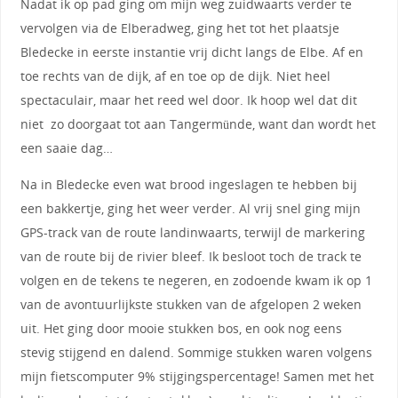
Nadat ik op pad ging om mijn weg zuidwaarts verder te
vervolgen via de Elberadweg, ging het tot het plaatsje
Bledecke in eerste instantie vrij dicht langs de Elbe. Af en
toe rechts van de dijk, af en toe op de dijk. Niet heel
spectaculair, maar het reed wel door. Ik hoop wel dat dit
niet zo doorgaat tot aan Tangermünde, want dan wordt het
een saaie dag…
Na in Bledecke even wat brood ingeslagen te hebben bij
een bakkertje, ging het weer verder. Al vrij snel ging mijn
GPS-track van de route landinwaarts, terwijl de markering
van de route bij de rivier bleef. Ik besloot toch de track te
volgen en de tekens te negeren, en zodoende kwam ik op 1
van de avontuurlijkste stukken van de afgelopen 2 weken
uit. Het ging door mooie stukken bos, en ook nog eens
stevig stijgend en dalend. Sommige stukken waren volgens
mijn fietscomputer 9% stijgingspercentage! Samen met het