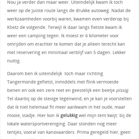
Nou ja verder dan maar weer. Uiteindelijk kwam ik toch
weer op de juiste route langs de drukke autoweg. Nadat de
werkzaamheden voorbij waren, kwamen even verderop bij
Klietz de volgende. Terwijl ik daar langs fietste kwam ik
weer een camping tegen. Ik moest er 6 kilometer voor
omrijden om erachter te komen dat je alleen terecht kan
met reservering en minimaal verblijf van 5 dagen. Lekker
nuttig.
Daarom ben ik uiteindelijk toch maar richting
Tangermünde gefietst, inmiddels met flink vermoeide
benen en ook een zere reet en geestelijk een beetje
pissig
.
Tel daarbij op de stevige tegenwind, en je kan je voorstellen
dat ik niet helemaal fit meer aankwam in het oude, maar
mooie, stadje. Hier kon ik
gelukkig
wel mijn tent kwijt: bij de
lokale watersportvereniging. Daar stonden nog meer
tentjes, vooral van kanovaarders. Prima geregeld hier, geen