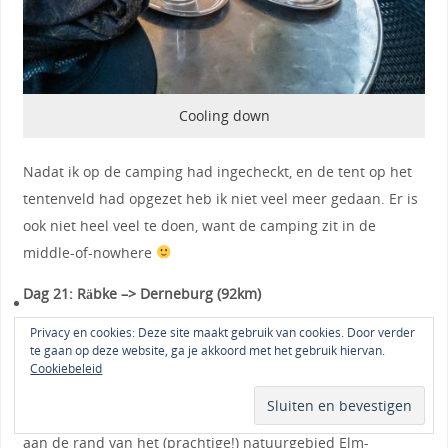
Cooling down
Nadat ik op de camping had ingecheckt, en de tent op het
tentenveld had opgezet heb ik niet veel meer gedaan. Er is
ook niet heel veel te doen, want de camping zit in de
middle-of-nowhere
Dag 21: Räbke –> Derneburg (92km)
Privacy en cookies: Deze site maakt gebruik van cookies. Door verder
Vannacht werd ik bruut gewekt door geile herten, er waren
te gaan op deze website, ga je akkoord met het gebruik hiervan.
er namelijk een paar flink aan het burlen in de omgeving
Cookiebeleid
van de camping. Ik had het idee dat het nog best dichtbij
was ook. Het verbaast me ook niet, want de camping ligt
aan de rand van het (prachtige!) natuurgebied Elm-