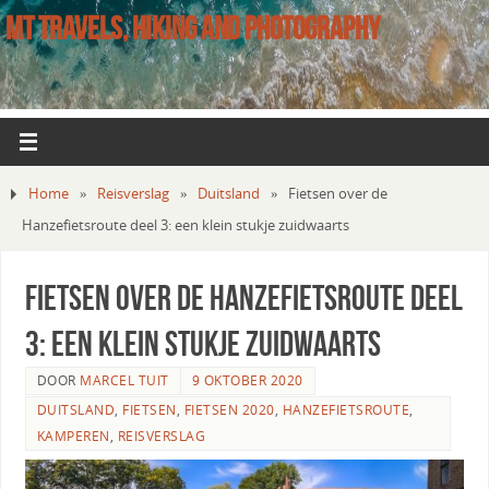
MT TRAVELS, HIKING AND PHOTOGRAPHY
Home
»
Reisverslag
»
Duitsland
»
Fietsen over de
Hanzefietsroute deel 3: een klein stukje zuidwaarts
Fietsen over de Hanzefietsroute deel
3: een klein stukje zuidwaarts
DOOR
MARCEL TUIT
9 OKTOBER 2020
DUITSLAND
,
FIETSEN
,
FIETSEN 2020
,
HANZEFIETSROUTE
,
KAMPEREN
,
REISVERSLAG