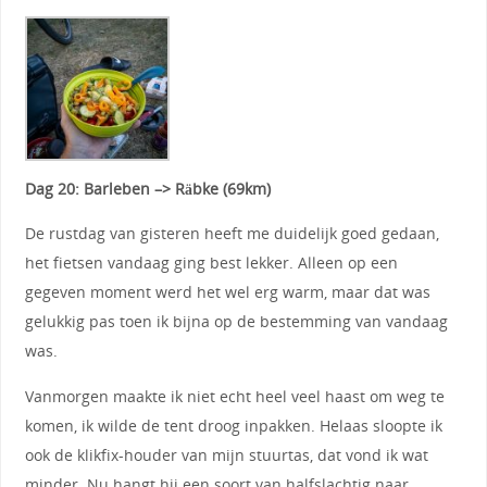
Dag 20: Barleben –> Räbke (69km)
De rustdag van gisteren heeft me duidelijk goed gedaan,
het fietsen vandaag ging best lekker. Alleen op een
gegeven moment werd het wel erg warm, maar dat was
gelukkig pas toen ik bijna op de bestemming van vandaag
was.
Vanmorgen maakte ik niet echt heel veel haast om weg te
komen, ik wilde de tent droog inpakken. Helaas sloopte ik
ook de klikfix-houder van mijn stuurtas, dat vond ik wat
minder. Nu hangt hij een soort van halfslachtig naar