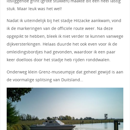
losliggende grint (grote stukken) maakte dit een heel lastig
stuk. Maar leuk was het wel!
Nadat ik uiteindelijk bij het stadje Hitzacke aankwam, vond
ik de markeringen van de officiële route weer. Na deze
opgepikt te hebben, bleek ik niet verder te kunnen vanwege
dijkversterkingen. Helaas duurde het ook even voor ik de
omleidingsbordjes had gevonden, waardoor ik een paar
keer doelloos door het stadje heb rijden ronddwalen.
Onderweg klein Grenz-museumpje dat geheel gewijd is aan
de voormalige splitsing van Duitsland…