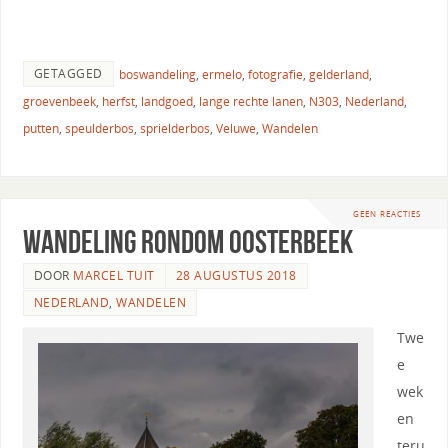
GETAGGED
boswandeling
,
ermelo
,
fotografie
,
gelderland
,
groevenbeek
,
herfst
,
landgoed
,
lange rechte lanen
,
N303
,
Nederland
,
putten
,
speulderbos
,
sprielderbos
,
Veluwe
,
Wandelen
GEEN REACTIES
Wandeling rondom Oosterbeek
DOOR
MARCEL TUIT
28 AUGUSTUS 2018
NEDERLAND
,
WANDELEN
Twe
e
wek
en
teru