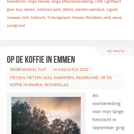
hoenderloo
,
Hoge Veluwe
,
lange afstandswandeling
,
LAW
,
Lightheart
gear duo
,
loenen
,
nationaal park
,
otterlo
,
planken wambuis
,
rugzak
,
stuwwal
,
tent
,
trektocht
,
Trekvogelpad
,
Veluwe
,
Wandelen
,
wild
,
woud
,
zandgrond
EÉN REACTIE
Op de koffie in Emmen
DOOR
MARCEL TUIT
14 AUGUSTUS 2020
FIETSEN
,
FIETSEN 2020
,
KAMPEREN
,
NEDERLAND
,
OP DE
KOFFIE IN EMMEN
,
REISVERSLAG
Als
voorbereiding
voor mijn lange
fietstocht in
September ging