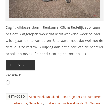
Dag 1: Alblasserdam – Renkum (105km) Redelijk spontaan
besloot ik afgelopen week dat ik dit weekend weer op pad
wilde gaan om te kamperen. Uiteraard moet dat wel met de
fiets, dus zo vertrok ik vrijdag aan het einde van de ochtend
bepakt en bezakt fietsend richting het oosten… Ik…
LEES VERDER
Vind ik leuk:
GETAGGED
Achterhoek
,
Duitsland
,
Fietsen
,
gelderland
,
kamperen
,
microadventure
,
Nederland
,
rondreis
,
santos travelmaster 3+
,
Veluwe
,