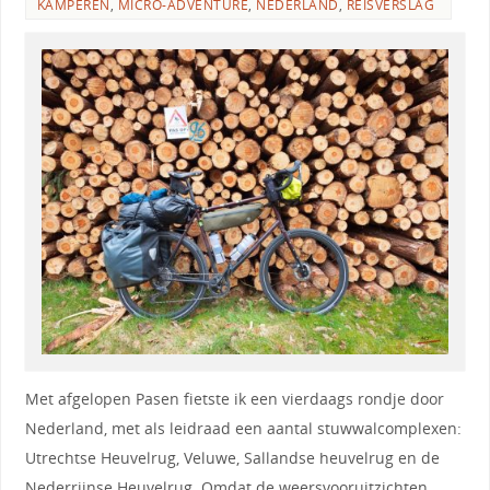
KAMPEREN
,
MICRO-ADVENTURE
,
NEDERLAND
,
REISVERSLAG
Met afgelopen Pasen fietste ik een vierdaags rondje door
Nederland, met als leidraad een aantal stuwwalcomplexen:
Utrechtse Heuvelrug, Veluwe, Sallandse heuvelrug en de
Nederrijnse Heuvelrug. Omdat de weersvooruitzichten