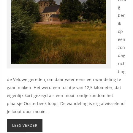
g
ben
ik
op
een
zon
dag
rich
ting
de Veluwe gereden, om daar weer eens een wandeling te
gaan maken. Het werd een tochtje van 12,5 kilometer, dat
eigenlijk kort gezegd als een mooi rondje rondom het
plaatsje Oosterbeek loopt. De wandeling is erg afwisselend.
Je loopt door mooie…
LEES VERDER