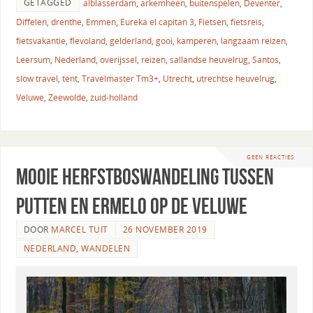
GETAGGED
alblasserdam
,
arkemheen
,
buitenspelen
,
Deventer
,
Diffelen
,
drenthe
,
Emmen
,
Eureka el capitan 3
,
Fietsen
,
fietsreis
,
fietsvakantie
,
flevoland
,
gelderland
,
gooi
,
kamperen
,
langzaam reizen
,
Leersum
,
Nederland
,
overijssel
,
reizen
,
sallandse heuvelrug
,
Santos
,
slow travel
,
tent
,
Travelmaster Tm3+
,
Utrecht
,
utrechtse heuvelrug
,
Veluwe
,
Zeewolde
,
zuid-holland
GEEN REACTIES
Mooie herfstboswandeling tussen
Putten en Ermelo op de Veluwe
DOOR
MARCEL TUIT
26 NOVEMBER 2019
NEDERLAND
,
WANDELEN