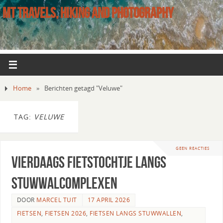
MT TRAVELS, HIKING AND PHOTOGRAPHY
Home
»
Berichten getagd "Veluwe"
TAG:
VELUWE
GEEN REACTIES
Vierdaags Fietstochtje langs
stuwwalcomplexen
DOOR
MARCEL TUIT
17 APRIL 2026
FIETSEN
,
FIETSEN 2026
,
FIETSEN LANGS STUWWALLEN
,