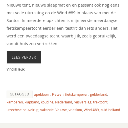
Nieuwe tent, nieuwe slaapmat en en passant ook nog eens
met volle uitrusting op de Wind #89 in plaats van met de
Santos. In meerdere opzichten is mijn eerste meerdaagse
fietskampeertocht eerder een ’testrit’ dan iets anders. Het
werd een tweedaagse tocht, waarbij ik, zoals gebruikelijk,
vanuit huis zou vertrekken….
LEES VERDER
Vind ik leuk:
GETAGGED
apeldoorn
,
Fietsen
,
fietskamperen
,
gelderland
,
kamperen
,
klapband
,
koud he
,
Nederland
,
reisverslag
,
trektocht
,
utrechtse heuvelrug
,
vakantie
,
Veluwe
,
vrieskou
,
Wind #89
,
zuid-holland