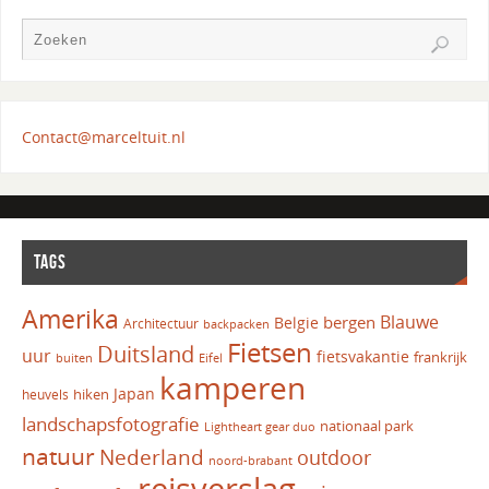
Contact@marceltuit.nl
TAGS
Amerika
Blauwe
bergen
Belgie
Architectuur
backpacken
Fietsen
Duitsland
uur
fietsvakantie
frankrijk
Eifel
buiten
kamperen
Japan
hiken
heuvels
landschapsfotografie
nationaal park
Lightheart gear duo
natuur
Nederland
outdoor
noord-brabant