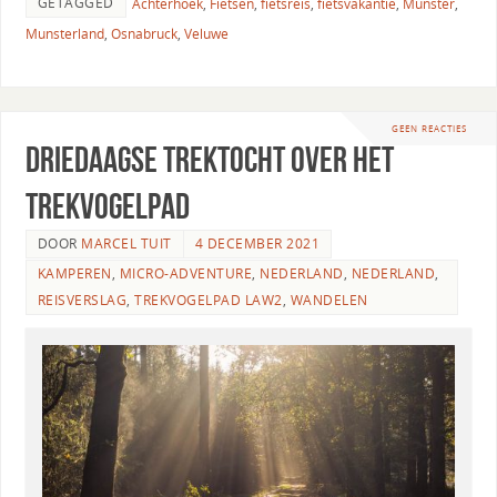
GETAGGED
Achterhoek
,
Fietsen
,
fietsreis
,
fietsvakantie
,
Munster
,
Munsterland
,
Osnabruck
,
Veluwe
GEEN REACTIES
Driedaagse trektocht over het
trekvogelpad
DOOR
MARCEL TUIT
4 DECEMBER 2021
KAMPEREN
,
MICRO-ADVENTURE
,
NEDERLAND
,
NEDERLAND
,
REISVERSLAG
,
TREKVOGELPAD LAW2
,
WANDELEN