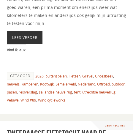
goed waren, een prima moment om enerzijds weer wat
kilometers te maken en anderzijds ook gelijk mijn uitrusting
te testen voor mijn…
LEES VERDER
Vind ik leuk:
GETAGGED
2026
,
buitenspelen
,
Fietsen
,
Gravel
,
Groesbeek
,
heuvels
,
kamperen
,
Kootwijk
,
Lemelerveld
,
Nederland
,
Offroad
,
outdoor
,
pasen
,
reisverslag
,
sallandse heuvelrug
,
tent
,
utrechtse heuvelrug
,
Veluwe
,
Wind #89
,
Wind cycleworks
GEEN REACTIES