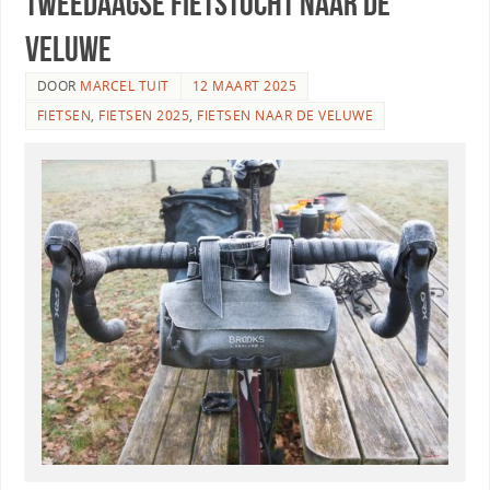
Tweedaagse fietstocht naar de
Veluwe
DOOR
MARCEL TUIT
12 MAART 2025
FIETSEN
,
FIETSEN 2025
,
FIETSEN NAAR DE VELUWE