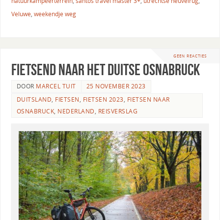
natuurkampeerterrein
,
santos travel master 3+
,
utrechtse heuvelrug
,
Veluwe
,
weekendje weg
GEEN REACTIES
Fietsend naar het Duitse Osnabruck
DOOR
MARCEL TUIT
25 NOVEMBER 2023
DUITSLAND
,
FIETSEN
,
FIETSEN 2023
,
FIETSEN NAAR
OSNABRUCK
,
NEDERLAND
,
REISVERSLAG