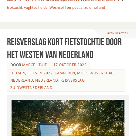
trektocht
,
vughtse heide
,
Wechsel Tempest 2
,
zuid-holland
GEEN REACTIES
Reisverslag kort fietstochtje door
het Westen van Nederland
DOOR
MARCEL TUIT
17 OKTOBER 2022
FIETSEN
,
FIETSEN 2022
,
KAMPEREN
,
MICRO-ADVENTURE
,
NEDERLAND
,
NEDERLAND
,
REISVERSLAG
,
ZUIDWESTNEDERLAND