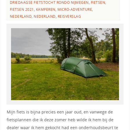
DRIEDAAGSE FIETSTOCHT RONDO NIJMEGEN
,
FIETSEN
,
FIETSEN 2021
,
KAMPEREN
,
MICRO-ADVENTURE
,
NEDERLAND
,
NEDERLAND
,
REISVERSLAG
Mijn fiets is bijna precies een jaar oud, en vanwege de
fietsplannen die ik deze zomer heb wilde ik hem bij de
dealer waar ik hem gekocht had een onderhoudsbeurt te