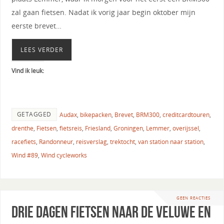
zal gaan fietsen. Nadat ik vorig jaar begin oktober mijn
eerste brevet…
LEES VERDER
Vind ik leuk:
GETAGGED
Audax
,
bikepacken
,
Brevet
,
BRM300
,
creditcardtouren
,
drenthe
,
Fietsen
,
fietsreis
,
Friesland
,
Groningen
,
Lemmer
,
overijssel
,
racefiets
,
Randonneur
,
reisverslag
,
trektocht
,
van station naar station
,
Wind #89
,
Wind cycleworks
GEEN REACTIES
Drie dagen fietsen naar de Veluwe en