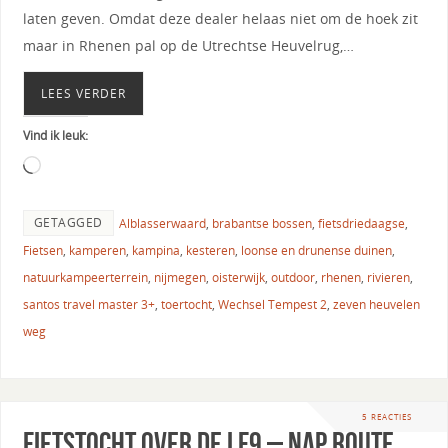
laten geven. Omdat deze dealer helaas niet om de hoek zit
maar in Rhenen pal op de Utrechtse Heuvelrug,…
LEES VERDER
Vind ik leuk:
GETAGGED
Alblasserwaard
,
brabantse bossen
,
fietsdriedaagse
,
Fietsen
,
kamperen
,
kampina
,
kesteren
,
loonse en drunense duinen
,
natuurkampeerterrein
,
nijmegen
,
oisterwijk
,
outdoor
,
rhenen
,
rivieren
,
santos travel master 3+
,
toertocht
,
Wechsel Tempest 2
,
zeven heuvelen
weg
5 REACTIES
Fietstocht over de LF9 – NAP route