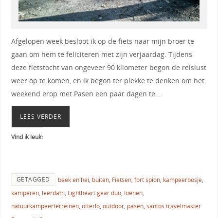
Afgelopen week besloot ik op de fiets naar mijn broer te
gaan om hem te feliciteren met zijn verjaardag. Tijdens
deze fietstocht van ongeveer 90 kilometer begon de reislust
weer op te komen, en ik begon ter plekke te denken om het
weekend erop met Pasen een paar dagen te…
LEES VERDER
Vind ik leuk:
GETAGGED
beek en hei
,
buiten
,
Fietsen
,
fort spion
,
kampeerbosje
,
kamperen
,
leerdam
,
Lightheart gear duo
,
loenen
,
natuurkampeerterreinen
,
otterlo
,
outdoor
,
pasen
,
santos travelmaster