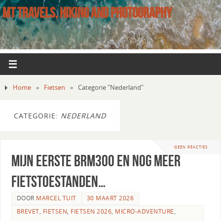
MT TRAVELS, HIKING AND PHOTOGRAPHY
Home
»
Fietsen
»
Categorie "Nederland"
CATEGORIE:
NEDERLAND
GEEN REACTIES
Mijn eerste BRM300 en nog meer
fietstoestanden…
DOOR
MARCEL TUIT
30 MAART 2026
BREVET
,
FIETSEN
,
FIETSEN 2026
,
MICRO-ADVENTURE
,