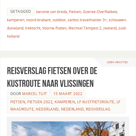
GETAGGED
baronie van breda
,
Fietsen
,
Goeree-Overflakkee
,
kamperen
,
noord-brabant
,
outdoor
,
santos travelmaster 3+
,
schouwen-
duiveland
,
trektocht
,
Voorne-Putten
,
Wechsel Tempest 2
,
zeeland
,
zuid-
holland
GEEN REACTIES
Reisverslag fietsen over de
Kustroute naar Vlissingen
DOOR
MARCEL TUIT
15 MAART 2022
FIETSEN
,
FIETSEN 2022
,
KAMPEREN
,
LF KUSTFIETSROUTE
,
LF
MAASROUTE
,
NEDERLAND
,
NEDERLAND
,
REISVERSLAG