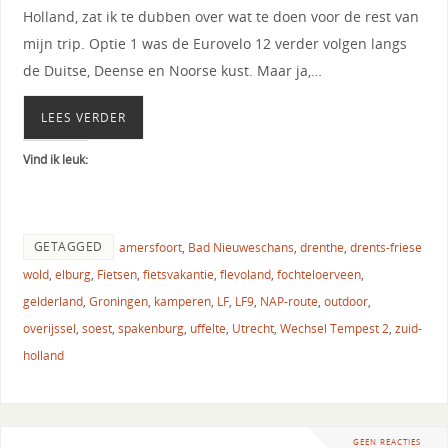
Holland, zat ik te dubben over wat te doen voor de rest van
mijn trip. Optie 1 was de Eurovelo 12 verder volgen langs
de Duitse, Deense en Noorse kust. Maar ja,…
LEES VERDER
Vind ik leuk:
GETAGGED
amersfoort
,
Bad Nieuweschans
,
drenthe
,
drents-friese
wold
,
elburg
,
Fietsen
,
fietsvakantie
,
flevoland
,
fochteloerveen
,
gelderland
,
Groningen
,
kamperen
,
LF
,
LF9
,
NAP-route
,
outdoor
,
overijssel
,
soest
,
spakenburg
,
uffelte
,
Utrecht
,
Wechsel Tempest 2
,
zuid-
holland
GEEN REACTIES