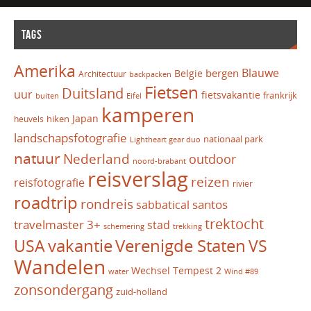
TAGS
Amerika
Blauwe
bergen
Belgie
Architectuur
backpacken
Fietsen
Duitsland
uur
fietsvakantie
frankrijk
Eifel
buiten
kamperen
Japan
hiken
heuvels
landschapsfotografie
nationaal park
Lightheart gear duo
natuur
Nederland
outdoor
noord-brabant
reisverslag
reizen
reisfotografie
rivier
roadtrip
rondreis
santos
sabbatical
trektocht
travelmaster 3+
stad
schemering
trekking
vakantie
USA
Verenigde Staten
VS
Wandelen
Wechsel Tempest 2
water
Wind #89
zonsondergang
zuid-holland