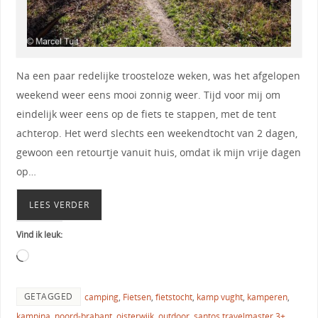
Na een paar redelijke troosteloze weken, was het afgelopen
weekend weer eens mooi zonnig weer. Tijd voor mij om
eindelijk weer eens op de fiets te stappen, met de tent
achterop. Het werd slechts een weekendtocht van 2 dagen,
gewoon een retourtje vanuit huis, omdat ik mijn vrije dagen
op…
LEES VERDER
Vind ik leuk:
GETAGGED
camping
,
Fietsen
,
fietstocht
,
kamp vught
,
kamperen
,
kampina
,
noord-brabant
,
oisterwijk
,
outdoor
,
santos travelmaster 3+
,