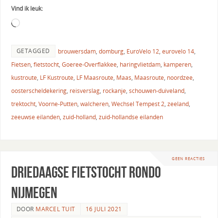
Vind ik leuk:
GETAGGED
brouwersdam
,
domburg
,
EuroVelo 12
,
eurovelo 14
,
Fietsen
,
fietstocht
,
Goeree-Overflakkee
,
haringvlietdam
,
kamperen
,
kustroute
,
LF Kustroute
,
LF Maasroute
,
Maas
,
Maasroute
,
noordzee
,
oosterscheldekering
,
reisverslag
,
rockanje
,
schouwen-duiveland
,
trektocht
,
Voorne-Putten
,
walcheren
,
Wechsel Tempest 2
,
zeeland
,
zeeuwse eilanden
,
zuid-holland
,
zuid-hollandse eilanden
GEEN REACTIES
Driedaagse fietstocht Rondo
Nijmegen
DOOR
MARCEL TUIT
16 JULI 2021