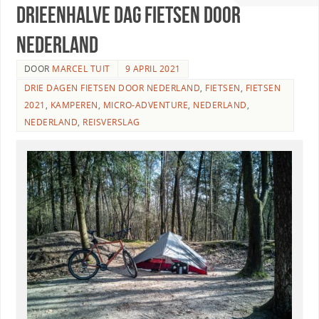
Drieenhalve dag fietsen door
Nederland
DOOR
MARCEL TUIT
9 APRIL 2021
DRIE DAGEN FIETSEN DOOR NEDERLAND
,
FIETSEN
,
FIETSEN
2021
,
KAMPEREN
,
MICRO-ADVENTURE
,
NEDERLAND
,
NEDERLAND
,
REISVERSLAG