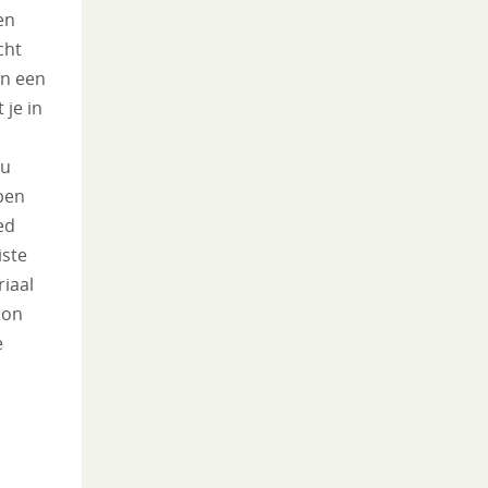
en
cht
an een
 je in
ou
 ben
ed
iste
riaal
oon
e