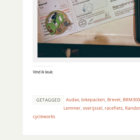
Vind ik leuk:
Audax
,
bikepacken
,
Brevet
,
BRM300
GETAGGED
Lemmer
,
overijssel
,
racefiets
,
Rando
cycleworks