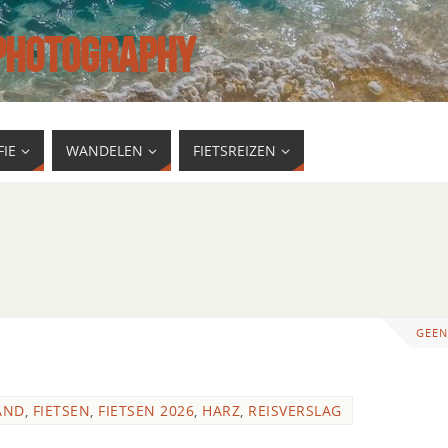
 PHOTOGRAPHY
IE
WANDELEN
FIETSREIZEN
GEEN
AND
,
FIETSEN
,
FIETSEN 2026
,
HARZ
,
REISVERSLAG