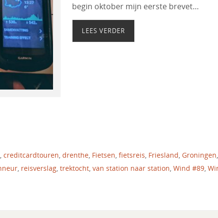
begin oktober mijn eerste brevet…
LEES VERDER
,
creditcardtouren
,
drenthe
,
Fietsen
,
fietsreis
,
Friesland
,
Groningen
,
nneur
,
reisverslag
,
trektocht
,
van station naar station
,
Wind #89
,
Wi