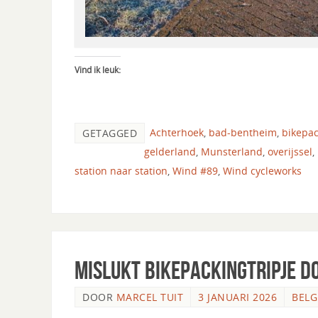
Vind ik leuk:
Achterhoek
,
bad-bentheim
,
bikepa
GETAGGED
gelderland
,
Munsterland
,
overijssel
,
station naar station
,
Wind #89
,
Wind cycleworks
Mislukt bikepackingtripje d
DOOR
MARCEL TUIT
3 JANUARI 2026
BELG