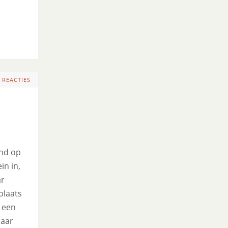
 REACTIES
ind op
in in,
ar
plaats
 een
jaar