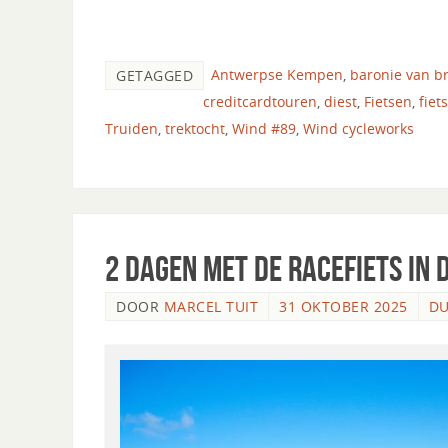
Antwerpse Kempen
,
baronie van b
GETAGGED
creditcardtouren
,
diest
,
Fietsen
,
fiet
Truiden
,
trektocht
,
Wind #89
,
Wind cycleworks
2 dagen met de racefiets in 
DOOR
MARCEL TUIT
31 OKTOBER 2025
DU