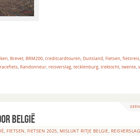
cken
,
Brevet
,
BRM200
,
creditcardtouren
,
Duitsland
,
Fietsen
,
fietsreis
racefiets
,
Randonneur
,
reisverslag
,
tecklenburg
,
trektocht
,
twente
,
GEEN
oor België
IË
,
FIETSEN
,
FIETSEN 2025
,
MISLUKT RITJE BELGIE
,
REISVERSLAG