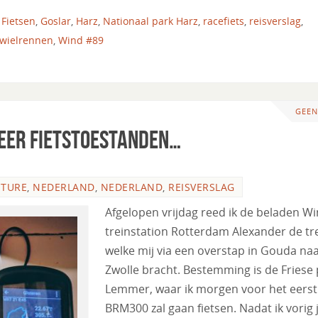
,
Fietsen
,
Goslar
,
Harz
,
Nationaal park Harz
,
racefiets
,
reisverslag
,
wielrennen
,
Wind #89
GEEN
meer fietstoestanden…
NTURE
,
NEDERLAND
,
NEDERLAND
,
REISVERSLAG
Afgelopen vrijdag reed ik de beladen W
treinstation Rotterdam Alexander de tre
welke mij via een overstap in Gouda na
Zwolle bracht. Bestemming is de Friese 
Lemmer, waar ik morgen voor het eerst
BRM300 zal gaan fietsen. Nadat ik vorig 