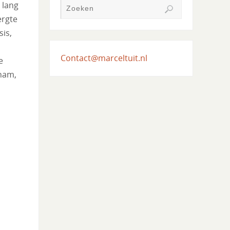
 lang
ergte
sis,
Contact@marceltuit.nl
e
 nam,