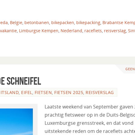
reda
,
Belgie
,
betonbanen
,
bikepacken
,
bikepacking
,
Brabantse Kem
svakantie
,
Limburgse Kempen
,
Nederland
,
racefiets
,
reisverslag
,
Sin
GEEN
de Schneifel
ITSLAND
,
EIFEL
,
FIETSEN
,
FIETSEN 2025
,
REISVERSLAG
Laatste weekend van September gaven 
prachtig fietsweer op in de Duits-Belgis
Luxemburgse grensstreek, en dat vond 
uitstekende reden om de racefiets achte