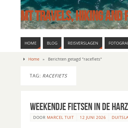
MT TRAVELS, HIKING AND
HOME
BLOG
REISVERSLAGEN
FOTOGRAF
Home
»
Berichten getagd "racefiets"
TAG:
RACEFIETS
Weekendje fietsen in de Harz
DOOR
MARCEL TUIT
12 JUNI 2026
DUITSL