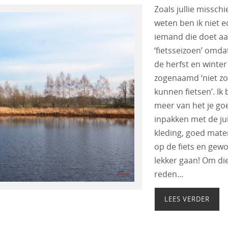
Zoals jullie misschi
weten ben ik niet e
iemand die doet a
‘fietsseizoen’ omdat
de herfst en winter
zogenaamd ‘niet z
kunnen fietsen’. Ik
meer van het je go
inpakken met de ju
kleding, goed mate
op de fiets en gew
lekker gaan! Om di
reden…
LEES VERDER