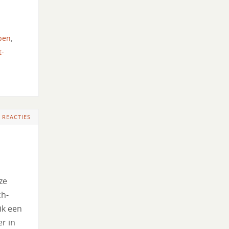
pen
,
t-
 REACTIES
ze
ch-
ik een
r in