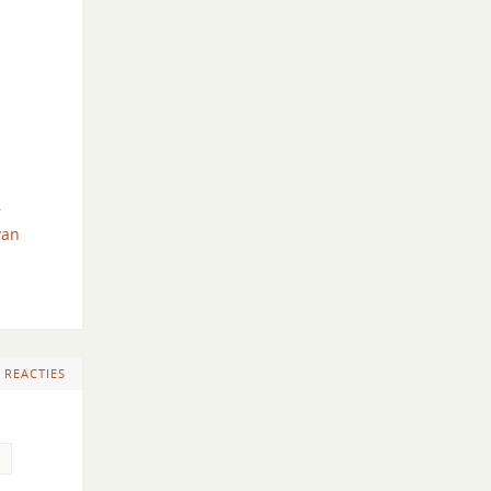
,
van
 REACTIES