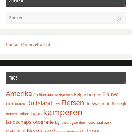
ZOEKEN
Contact@marceltuit.nl
TAGS
Amerika
Blauwe
bergen
Belgie
Architectuur
backpacken
Fietsen
Duitsland
uur
fietsvakantie
frankrijk
Eifel
buiten
kamperen
Japan
hiken
heuvels
landschapsfotografie
nationaal park
Lightheart gear duo
natuur
Nederland
outdoor
noord-brabant