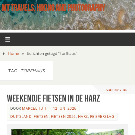
MT TRAVELS, HIKING AND PHOTOGRAPHY
Home
»
Berichten getagd "Torfhaus"
TAG:
TORFHAUS
GEEN REACTIES
Weekendje fietsen in de Harz
DOOR
MARCEL TUIT
12 JUNI 2026
DUITSLAND
,
FIETSEN
,
FIETSEN 2026
,
HARZ
,
REISVERSLAG