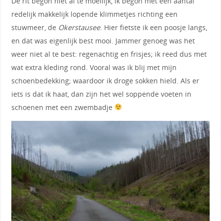
De rit begon niet al te moeilijk, ik begon met een aantal
redelijk makkelijk lopende klimmetjes richting een
stuwmeer, de
Okerstausee
. Hier fietste ik een poosje langs,
en dat was eigenlijk best mooi. Jammer genoeg was het
weer niet al te best: regenachtig en frisjes; ik reed dus met
wat extra kleding rond. Vooral was ik blij met mijn
schoenbedekking; waardoor ik droge sokken hield. Als er
iets is dat ik haat, dan zijn het wel soppende voeten in
schoenen met een zwembadje