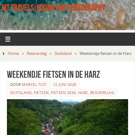
MT TRAVELS, HIKING AND PHOTOGRAPHY
Home
»
Reisverslag
»
Duitsland
»
Weekendje fietsen in de Harz
Weekendje fietsen in de Harz
DOOR
MARCEL TUIT
12 JUNI 2026
DUITSLAND
,
FIETSEN
,
FIETSEN 2026
,
HARZ
,
REISVERSLAG