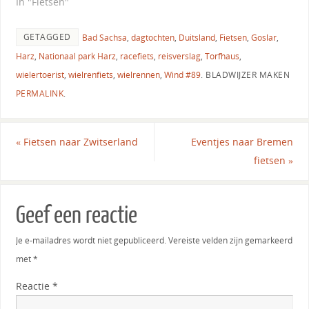
In "Fietsen"
GETAGGED
Bad Sachsa
,
dagtochten
,
Duitsland
,
Fietsen
,
Goslar
,
Harz
,
Nationaal park Harz
,
racefiets
,
reisverslag
,
Torfhaus
,
wielertoerist
,
wielrenfiets
,
wielrennen
,
Wind #89
.
BLADWIJZER MAKEN
PERMALINK
.
«
Fietsen naar Zwitserland
Eventjes naar Bremen
fietsen
»
Geef een reactie
Je e-mailadres wordt niet gepubliceerd.
Vereiste velden zijn gemarkeerd
met
*
Reactie
*