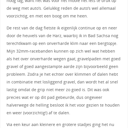
hoog lag, want het was voor het mooie net iets te druk op
de weg met auto’s. Gelukkig reden de auto’s wel allemaal
voorzichtig, en met een boog om me heen.
De rest van de dag fietste ik eigenlijk continue op en neer
door de heuvels van de Harz, waarbij ik in Bad Sachsa nog
terechtkwam op een onverharde klim naar een bergtopje.
Mijn 32mm-racebanden kunnen op zich wel wat hebben
als het over onverharde wegen gaat, gravelpaden met goed
gravel of goed aangestampte aarde zijn bijvoorbeeld geen
probleem. Zodra je het echter over klimmen of dalen hebt
in combinatie met losliggend gravel, dan wordt het al snel
lastig omdat de grip niet meer zo goed is. Dit was ook
precies wat er op dit pad gebeurde, dus ongeveer
halverwege de helling besloot ik het voor gezien te houden
en weer (voorzichtig!) af te dalen.
Via een keur aan kleinere en grotere stadjes ging het nu