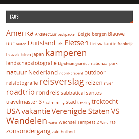
TAGS
Amerika
Blauwe
bergen
Belgie
Architectuur
backpacken
Fietsen
Duitsland
uur
fietsvakantie
frankrijk
Eifel
buiten
kamperen
Japan
hiken
heuvels
landschapsfotografie
nationaal park
Lightheart gear duo
natuur
Nederland
outdoor
noord-brabant
reisverslag
reizen
reisfotografie
rivier
roadtrip
rondreis
santos
sabbatical
trektocht
travelmaster 3+
stad
schemering
trekking
vakantie
USA
Verenigde Staten
VS
Wandelen
Wechsel Tempest 2
water
Wind #89
zonsondergang
zuid-holland