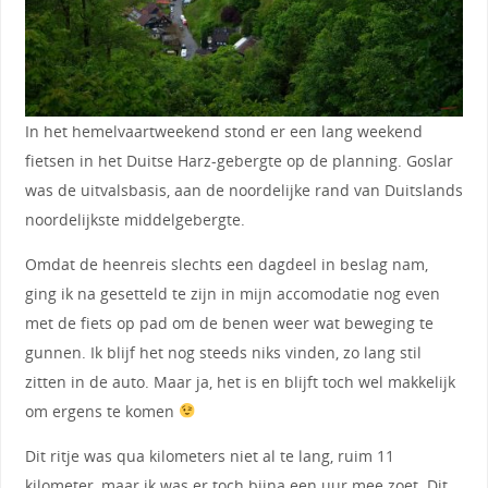
In het hemelvaartweekend stond er een lang weekend
fietsen in het Duitse Harz-gebergte op de planning. Goslar
was de uitvalsbasis, aan de noordelijke rand van Duitslands
noordelijkste middelgebergte.
Omdat de heenreis slechts een dagdeel in beslag nam,
ging ik na gesetteld te zijn in mijn accomodatie nog even
met de fiets op pad om de benen weer wat beweging te
gunnen. Ik blijf het nog steeds niks vinden, zo lang stil
zitten in de auto. Maar ja, het is en blijft toch wel makkelijk
om ergens te komen
Dit ritje was qua kilometers niet al te lang, ruim 11
kilometer, maar ik was er toch bijna een uur mee zoet. Dit