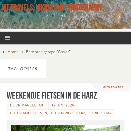
MT TRAVELS, HIKING AND PHOTOGRAPHY
Home
»
Berichten getagd "Goslar"
TAG:
GOSLAR
GEEN REACTIES
Weekendje fietsen in de Harz
DOOR
MARCEL TUIT
12 JUNI 2026
DUITSLAND
,
FIETSEN
,
FIETSEN 2026
,
HARZ
,
REISVERSLAG