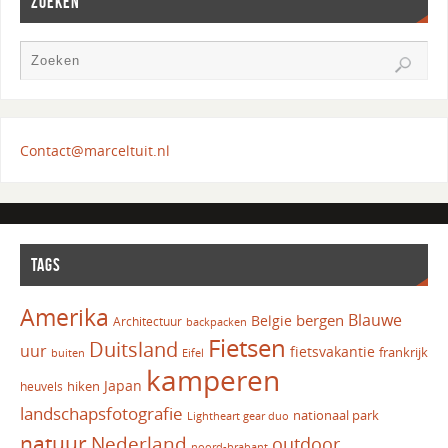
ZOEKEN
Contact@marceltuit.nl
TAGS
Amerika
Blauwe
bergen
Belgie
Architectuur
backpacken
Fietsen
Duitsland
uur
fietsvakantie
frankrijk
Eifel
buiten
kamperen
Japan
hiken
heuvels
landschapsfotografie
nationaal park
Lightheart gear duo
natuur
Nederland
outdoor
noord-brabant