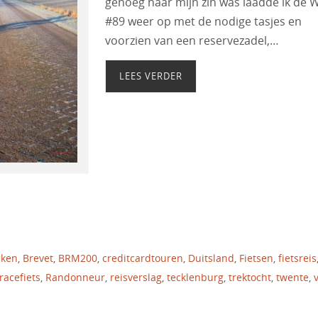
genoeg naar mijn zin was laadde ik de 
#89 weer op met de nodige tasjes en
voorzien van een reservezadel,…
LEES VERDER
cken
,
Brevet
,
BRM200
,
creditcardtouren
,
Duitsland
,
Fietsen
,
fietsreis
racefiets
,
Randonneur
,
reisverslag
,
tecklenburg
,
trektocht
,
twente
,