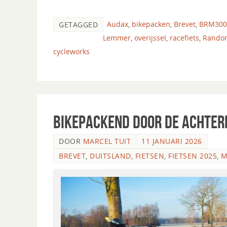
Audax
,
bikepacken
,
Brevet
,
BRM300
GETAGGED
Lemmer
,
overijssel
,
racefiets
,
Rando
cycleworks
Bikepackend door de Achter
DOOR
MARCEL TUIT
11 JANUARI 2026
BREVET
,
DUITSLAND
,
FIETSEN
,
FIETSEN 2025
,
M