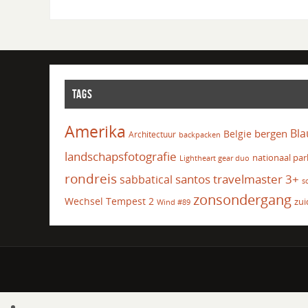
TAGS
Amerika
Bla
bergen
Belgie
Architectuur
backpacken
landschapsfotografie
nationaal par
Lightheart gear duo
rondreis
santos travelmaster 3+
sabbatical
s
zonsondergang
Wechsel Tempest 2
zui
Wind #89