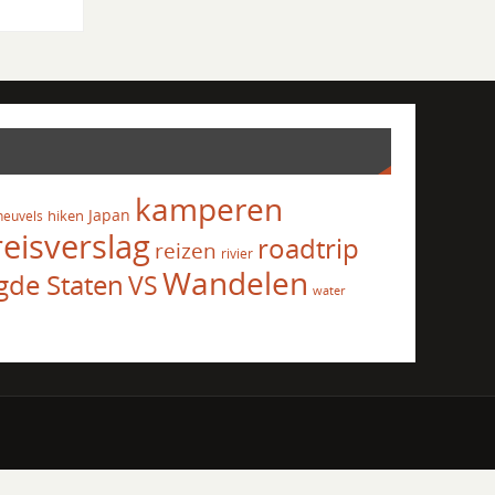
kamperen
Japan
hiken
heuvels
reisverslag
roadtrip
reizen
rivier
Wandelen
gde Staten
VS
water