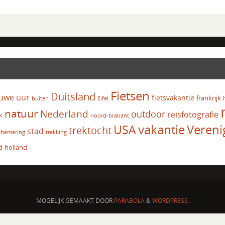
Fietsen
Duitsland
uwe uur
fietsvakantie
frankrijk
Eifel
buiten
natuur
Nederland
outdoor
reisfotografie
k
noord-brabant
vakantie
USA
Vereni
trektocht
stad
chemering
trekking
d-holland
MOGELIJK GEMAAKT DOOR
PARABOLA
&
WORDPRESS.