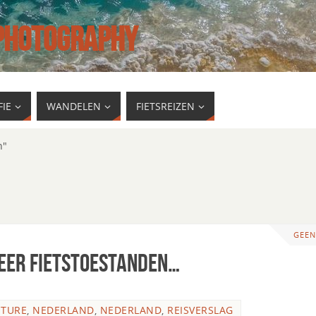
 PHOTOGRAPHY
IE
WANDELEN
FIETSREIZEN
n"
GEEN
meer fietstoestanden…
NTURE
,
NEDERLAND
,
NEDERLAND
,
REISVERSLAG