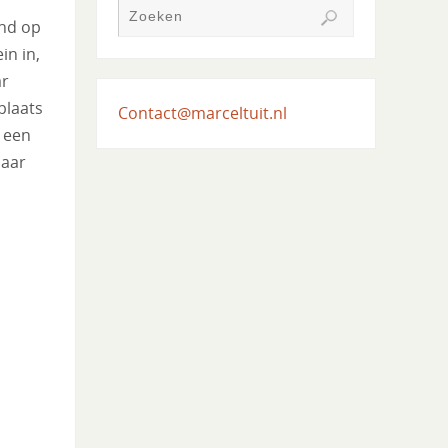
ind op
in in,
ar
plaats
Contact@marceltuit.nl
 een
jaar