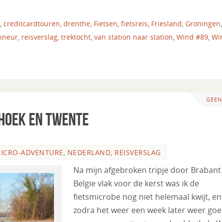
,
creditcardtouren
,
drenthe
,
Fietsen
,
fietsreis
,
Friesland
,
Groningen
,
nneur
,
reisverslag
,
trektocht
,
van station naar station
,
Wind #89
,
Wi
GEEN
hoek en Twente
ICRO-ADVENTURE
,
NEDERLAND
,
REISVERSLAG
Na mijn afgebroken tripje door Brabant
Belgie vlak voor de kerst was ik de
fietsmicrobe nog niet helemaal kwijt, en
zodra het weer een week later weer go