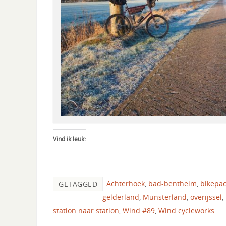
Vind ik leuk:
Achterhoek
,
bad-bentheim
,
bikepa
GETAGGED
gelderland
,
Munsterland
,
overijssel
,
station naar station
,
Wind #89
,
Wind cycleworks