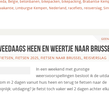
reda
,
Belgie
,
betonbanen
,
bikepacken
,
bikepacking
,
Brabantse Kem
svakantie
,
Limburgse Kempen
,
Nederland
,
racefiets
,
reisverslag
,
Sin
GEEN
 tweedaags heen en weertje naar Bruss
FIETSEN
,
FIETSEN 2025
,
FIETSEN NAAR BRUSSEL
,
REISVERSLAG
In een weekend met gunstige
weersvoorspellingen besloot ik de uitd
om in 2 dagen vanuit huis heen en terug te fietsen naar de
nlijk: uitdaging? Je fietst toch vaker wel 2 dagen achter elk