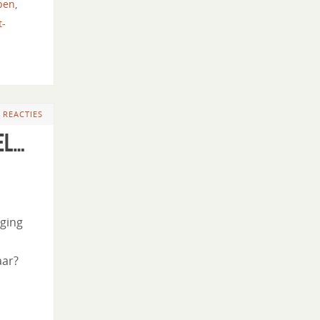
pen
,
t-
 REACTIES
el…
aging
aar?