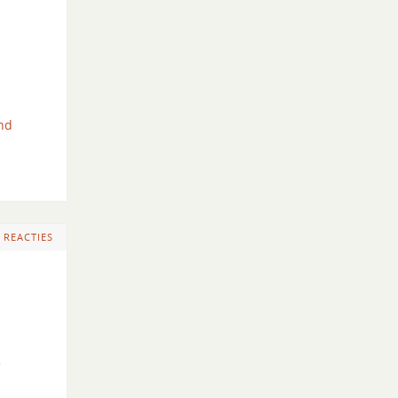
nd
 REACTIES
e