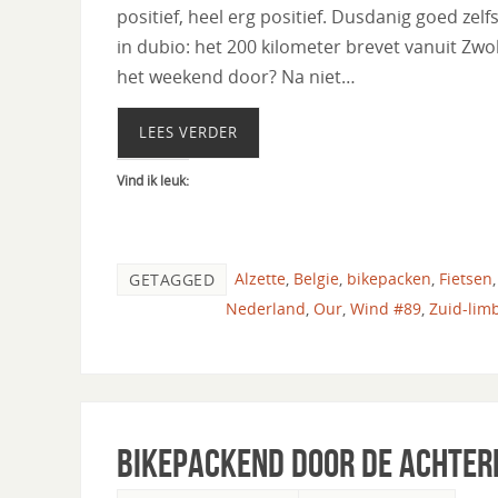
positief, heel erg positief. Dusdanig goed zel
in dubio: het 200 kilometer brevet vanuit Zwo
het weekend door? Na niet…
LEES VERDER
Vind ik leuk:
Alzette
,
Belgie
,
bikepacken
,
Fietsen
GETAGGED
Nederland
,
Our
,
Wind #89
,
Zuid-lim
Bikepackend door de Achter