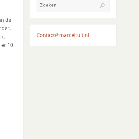
an de
rder,
Contact@marceltuit.nl
cht
 er 10