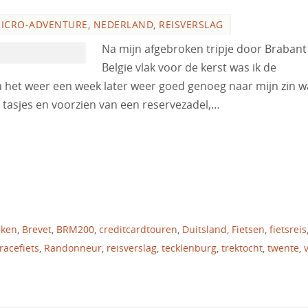
ICRO-ADVENTURE
,
NEDERLAND
,
REISVERSLAG
Na mijn afgebroken tripje door Brabant
Belgie vlak voor de kerst was ik de
ra het weer een week later weer goed genoeg naar mijn zin w
 tasjes en voorzien van een reservezadel,…
cken
,
Brevet
,
BRM200
,
creditcardtouren
,
Duitsland
,
Fietsen
,
fietsreis
racefiets
,
Randonneur
,
reisverslag
,
tecklenburg
,
trektocht
,
twente
,