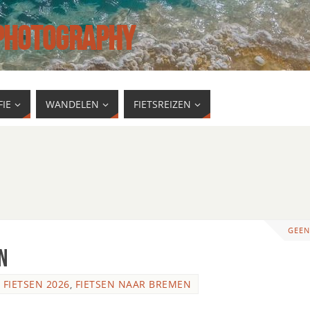
 PHOTOGRAPHY
IE
WANDELEN
FIETSREIZEN
GEEN
n
,
FIETSEN 2026
,
FIETSEN NAAR BREMEN