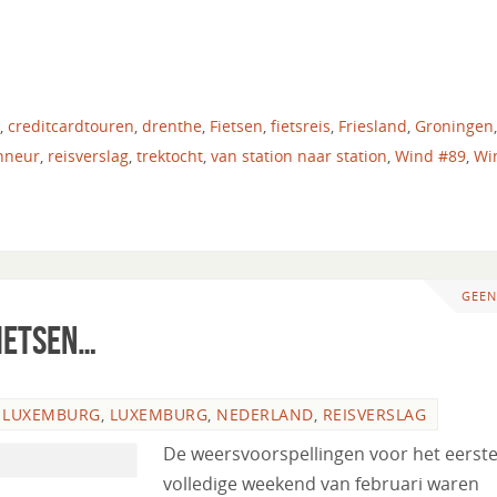
,
creditcardtouren
,
drenthe
,
Fietsen
,
fietsreis
,
Friesland
,
Groningen
,
nneur
,
reisverslag
,
trektocht
,
van station naar station
,
Wind #89
,
Wi
GEEN
ietsen…
R LUXEMBURG
,
LUXEMBURG
,
NEDERLAND
,
REISVERSLAG
De weersvoorspellingen voor het eerst
volledige weekend van februari waren