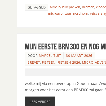
almelo
,
bikepacken
,
Bremen
,
clopp
GETAGGED
microavontuur
,
nordhorn
,
reisversla
Mijn eerste BRM300 en nog 
DOOR
MARCEL TUIT
30 MAART 2026
BREVET
,
FIETSEN
,
FIETSEN 2026
,
MICRO-ADVE
welke mij via een overstap in Gouda naar Zwo
morgen voor het eerst een BRM300 zal gaan fi
LEES VERDER