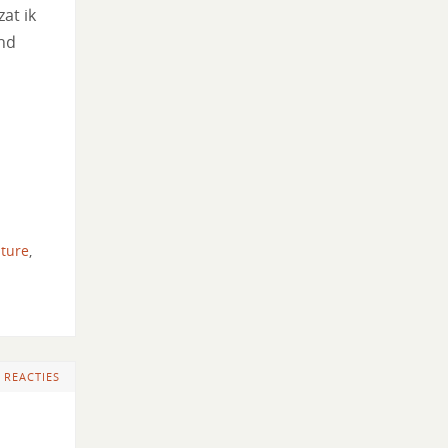
at ik
end
ture
,
 REACTIES