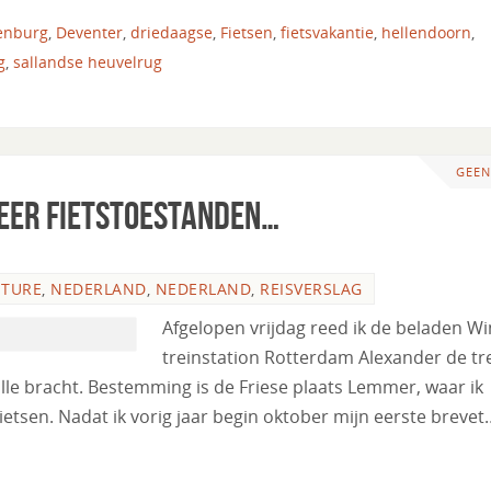
enburg
,
Deventer
,
driedaagse
,
Fietsen
,
fietsvakantie
,
hellendoorn
,
g
,
sallandse heuvelrug
GEEN
meer fietstoestanden…
NTURE
,
NEDERLAND
,
NEDERLAND
,
REISVERSLAG
Afgelopen vrijdag reed ik de beladen W
treinstation Rotterdam Alexander de tre
lle bracht. Bestemming is de Friese plaats Lemmer, waar ik
etsen. Nadat ik vorig jaar begin oktober mijn eerste brevet