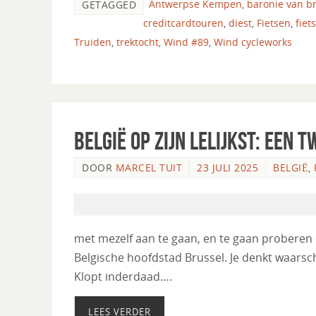
Antwerpse Kempen
,
baronie van b
GETAGGED
creditcardtouren
,
diest
,
Fietsen
,
fiet
Truiden
,
trektocht
,
Wind #89
,
Wind cycleworks
België op zijn lelijkst: een
DOOR
MARCEL TUIT
23 JULI 2025
BELGIË
,
met mezelf aan te gaan, en te gaan proberen 
Belgische hoofdstad Brussel. Je denkt waarschij
Klopt inderdaad….
LEES VERDER