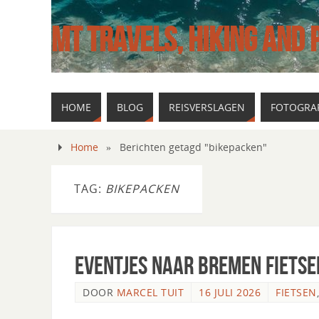
MT TRAVELS, HIKING AND
HOME
BLOG
REISVERSLAGEN
FOTOGRAF
Home
»
Berichten getagd "bikepacken"
TAG:
BIKEPACKEN
Eventjes naar Bremen fietse
DOOR
MARCEL TUIT
16 JULI 2026
FIETSEN