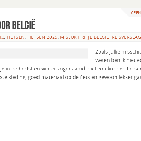
GEEN
oor België
IË
,
FIETSEN
,
FIETSEN 2025
,
MISLUKT RITJE BELGIE
,
REISVERSLAG
Zoals jullie misschi
weten ben ik niet e
e in de herfst en winter zogenaamd ‘niet zou kunnen fietsen’
ste kleding, goed materiaal op de fiets en gewoon lekker ga