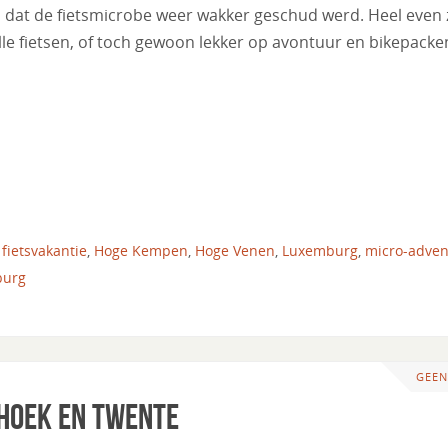
fs dat de fietsmicrobe weer wakker geschud werd. Heel even z
lle fietsen, of toch gewoon lekker op avontuur en bikepack
,
fietsvakantie
,
Hoge Kempen
,
Hoge Venen
,
Luxemburg
,
micro-adven
burg
GEEN
hoek en Twente