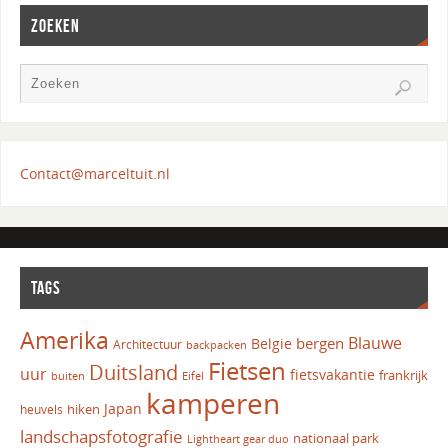
ZOEKEN
Contact@marceltuit.nl
TAGS
Amerika
Blauwe
bergen
Belgie
Architectuur
backpacken
Fietsen
Duitsland
uur
fietsvakantie
frankrijk
Eifel
buiten
kamperen
Japan
hiken
heuvels
landschapsfotografie
nationaal park
Lightheart gear duo