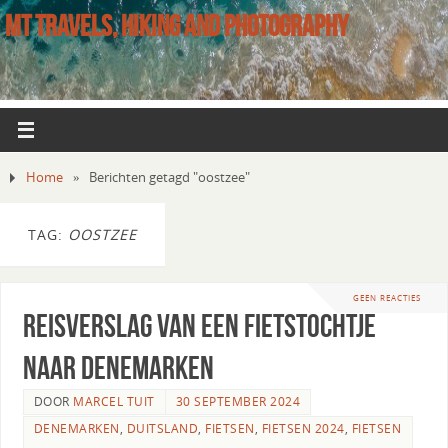
MT TRAVELS, HIKING AND PHOTOGRAPHY
Home
»
Berichten getagd "oostzee"
TAG:
OOSTZEE
GEEN REACTIES
Reisverslag van een fietstochtje
naar Denemarken
DOOR
MARCEL TUIT
30 SEPTEMBER 2024
DENEMARKEN
,
DUITSLAND
,
FIETSEN
,
FIETSEN 2024
,
FIETSEN