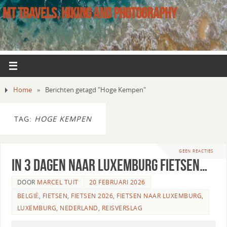
MT TRAVELS, HIKING AND PHOTOGRAPHY
Home
»
Berichten getagd "Hoge Kempen"
TAG:
HOGE KEMPEN
GEEN REACTIES
In 3 dagen naar Luxemburg fietsen…
DOOR
MARCEL TUIT
20 FEBRUARI 2026
BELGIË
,
FIETSEN
,
FIETSEN 2026
,
FIETSEN NAAR LUXEMBURG
,
LUXEMBURG
,
NEDERLAND
,
REISVERSLAG