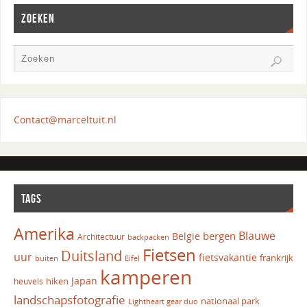
ZOEKEN
Contact@marceltuit.nl
TAGS
Amerika
Blauwe
bergen
Belgie
Architectuur
backpacken
Fietsen
Duitsland
uur
fietsvakantie
frankrijk
Eifel
buiten
kamperen
Japan
hiken
heuvels
landschapsfotografie
nationaal park
Lightheart gear duo